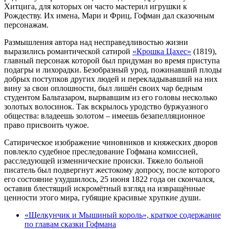
Хитцига, для которых он часто мастерил игрушки к
Рождеству. Их имена, Мари и Фриц, Гофман дал сказочным
персонажам.
Размышления автора над несправедливостью жизни
выразились романтической сатирой
«Крошка Цахес»
(1819),
главный персонаж которой был придуман во время приступа
подагры и лихорадки. Безобразный урод, пожинавший плоды
добрых поступков других людей и перекладывавший на них
вину за свои оплошности, был лишён своих чар бедным
студентом Бальтазаром, вырвавшим из его головы несколько
золотых волосинок. Так вскрылось уродство буржуазного
общества: владеешь золотом – имеешь безапелляционное
право присвоить чужое.
Сатирическое изображение чиновников и княжеских дворов
повлекло судебное преследование Гофмана комиссией,
расследующей изменнические происки. Тяжело больной
писатель был подвергнут жестокому допросу, после которого
его состояние ухудшилось, 25 июня 1822 года он скончался,
оставив блестящий искромётный взгляд на извращённые
ценности этого мира, губящие красивые хрупкие души.
«Щелкунчик и Мышиный король», краткое содержание
по главам сказки Гофмана