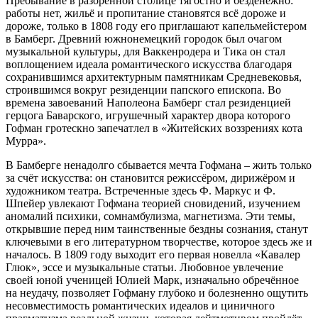
Пребывание в разорённой столице тягостно и безденежно:
работы нет, жильё и пропитание становятся всё дороже и
дороже, только в 1808 году его приглашают капельмейстером
в Бамберг. Древний южнонемецкий городок был очагом
музыкальной культуры, для Ваккенродера и Тика он стал
воплощением идеала романтического искусства благодаря
сохранившимся архитектурным памятникам Средневековья,
строившимся вокруг резиденции папского епископа. Во
времена завоеваний Наполеона Бамберг стал резиденцией
герцога Баварского, игрушечный характер двора которого
Гофман гротескно запечатлел в «Житейских воззрениях кота
Мурра».
В Бамберге ненадолго сбывается мечта Гофмана – жить только
за счёт искусства: он становится режиссёром, дирижёром и
художником театра. Встреченные здесь Ф. Маркус и Ф.
Шпейер увлекают Гофмана теорией сновидений, изучением
аномалий психики, сомнамбулизма, магнетизма. Эти темы,
открывшие перед ним таинственные бездны сознания, станут
ключевыми в его литературном творчестве, которое здесь же и
началось. В 1809 году выходит его первая новелла «Кавалер
Глюк», эссе и музыкальные статьи. Любовное увлечение
своей юной ученицей Юлией Марк, изначально обречённое
на неудачу, позволяет Гофману глубоко и болезненно ощутить
несовместимость романтических идеалов и циничного