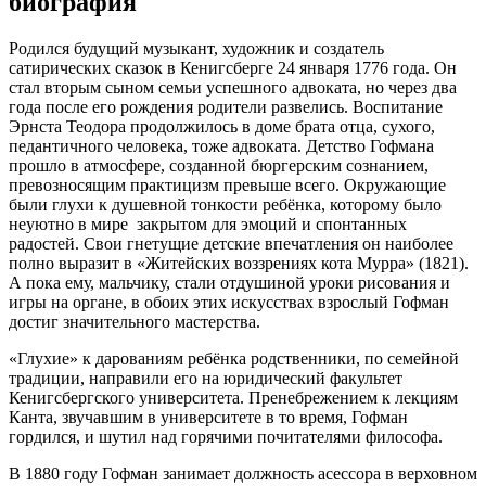
биография
Родился будущий музыкант, художник и создатель
сатирических сказок в Кенигсберге 24 января 1776 года. Он
стал вторым сыном семьи успешного адвоката, но через два
года после его рождения родители развелись. Воспитание
Эрнста Теодора продолжилось в доме брата отца, сухого,
педантичного человека, тоже адвоката. Детство Гофмана
прошло в атмосфере, созданной бюргерским сознанием,
превозносящим практицизм превыше всего. Окружающие
были глухи к душевной тонкости ребёнка, которому было
неуютно в мире закрытом для эмоций и спонтанных
радостей. Свои гнетущие детские впечатления он наиболее
полно выразит в «Житейских воззрениях кота Мурра» (1821).
А пока ему, мальчику, стали отдушиной уроки рисования и
игры на органе, в обоих этих искусствах взрослый Гофман
достиг значительного мастерства.
«Глухие» к дарованиям ребёнка родственники, по семейной
традиции, направили его на юридический факультет
Кенигсбергского университета. Пренебрежением к лекциям
Канта, звучавшим в университете в то время, Гофман
гордился, и шутил над горячими почитателями философа.
В 1880 году Гофман занимает должность асессора в верховном