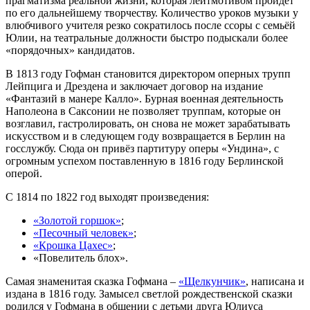
прагматизма реальной жизни, которая лейтмотивом пройдёт
по его дальнейшему творчеству. Количество уроков музыки у
влюбчивого учителя резко сократилось после ссоры с семьёй
Юлии, на театральные должности быстро подыскали более
«порядочных» кандидатов.
В 1813 году Гофман становится директором оперных трупп
Лейпцига и Дрездена и заключает договор на издание
«Фантазий в манере Калло». Бурная военная деятельность
Наполеона в Саксонии не позволяет труппам, которые он
возглавил, гастролировать, он снова не может зарабатывать
искусством и в следующем году возвращается в Берлин на
госслужбу. Сюда он привёз партитуру оперы «Ундина», с
огромным успехом поставленную в 1816 году Берлинской
оперой.
С 1814 по 1822 год выходят произведения:
«Золотой горшок»
;
«Песочный человек»
;
«Крошка Цахес»
;
«Повелитель блох».
Самая знаменитая сказка Гофмана –
«Щелкунчик»
, написана и
издана в 1816 году. Замысел светлой рождественской сказки
родился у Гофмана в общении с детьми друга Юлиуса