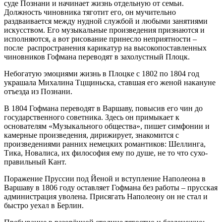
суде Познани и начинает жизнь отдельную от семьи.
Должность чиновника тяготит его, он мучительно
раздваивается между нудной службой и любыми занятиями
искусством. Его музыкальные произведения признаются и
исполняются, а вот рисование принесло неприятности –
после распространения карикатур на высокопоставленных
чиновников Гофмана переводят в захолустный Плоцк.
Небогатую эмоциями жизнь в Плоцке с 1802 по 1804 год
украшала Михалина Тцщиньска, ставшая его женой накануне
отъезда из Познани.
В 1804 Гофмана переводят в Варшаву, повысив его чин до
государственного советника. Здесь он примыкает к
основателям «Музыкального общества», пишет симфонии и
камерные произведения, дирижирует, знакомится с
произведениями ранних немецких романтиков: Шеллинга,
Тика, Новалиса, их философия ему по душе, не то что сухо-
правильный Кант.
Поражение Пруссии под Йеной и вступление Наполеона в
Варшаву в 1806 году оставляет Гофмана без работы – прусская
администрация уволена. Присягать Наполеону он не стал и
быстро уехал в Берлин.