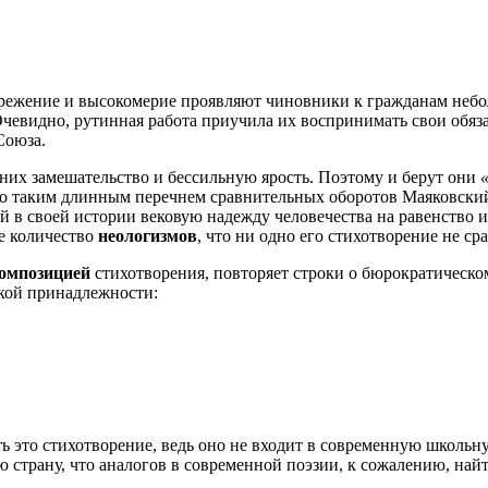
брежение и высокомерие проявляют чиновники к гражданам небо
Очевидно, рутинная работа приучила их воспринимать свои обяз
Союза.
у них замешательство и бессильную ярость. Поэтому и берут они
о таким длинным перечнем сравнительных оборотов Маяковский
 в своей истории вековую надежду человечества на равенство и
ое количество
неологизмов
, что ни одно его стихотворение не ср
омпозицией
стихотворения, повторяет строки о бюрократическо
кой принадлежности:
ь это стихотворение, ведь оно не входит в современную школьну
ю страну, что аналогов в современной поэзии, к сожалению, най