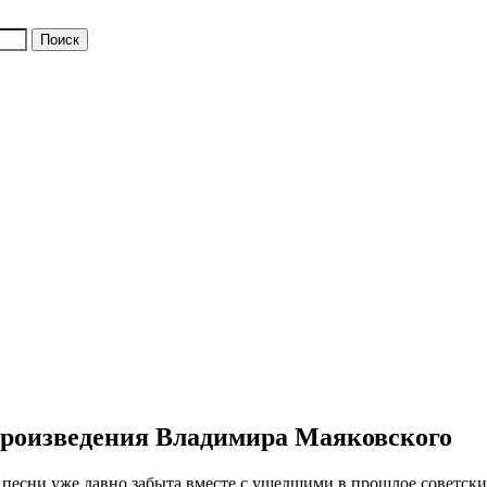
 произведения Владимира Маяковского
ой песни уже давно забыта вместе с ушедшими в прошлое советск