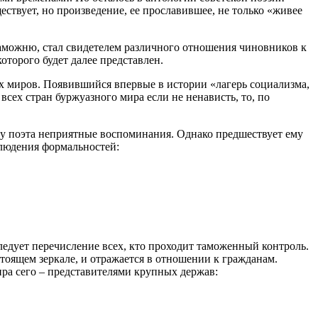
ествует, но произведение, ее прославившее, не только «живее
таможню, стал свидетелем различного отношения чиновников к
оторого будет далее представлен.
х миров. Появившийся впервые в истории «лагерь социализма,
сех стран буржуазного мира если не ненависть, то, по
а у поэта неприятные воспоминания. Однако предшествует ему
блюдения формальностей:
ледует перечисление всех, кто проходит таможенный контроль.
тоящем зеркале, и отражается в отношении к гражданам.
ра сего – представителями крупных держав: