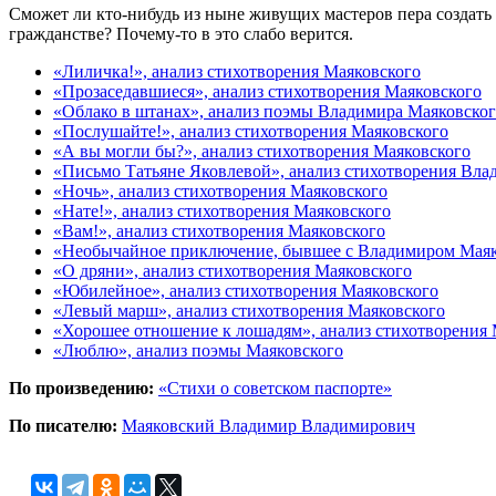
Сможет ли кто-нибудь из ныне живущих мастеров пера создать
гражданстве? Почему-то в это слабо верится.
«Лиличка!», анализ стихотворения Маяковского
«Прозаседавшиеся», анализ стихотворения Маяковского
«Облако в штанах», анализ поэмы Владимира Маяковско
«Послушайте!», анализ стихотворения Маяковского
«А вы могли бы?», анализ стихотворения Маяковского
«Письмо Татьяне Яковлевой», анализ стихотворения Вла
«Ночь», анализ стихотворения Маяковского
«Нате!», анализ стихотворения Маяковского
«Вам!», анализ стихотворения Маяковского
«Необычайное приключение, бывшее с Владимиром Маяко
«О дряни», анализ стихотворения Маяковского
«Юбилейное», анализ стихотворения Маяковского
«Левый марш», анализ стихотворения Маяковского
«Хорошее отношение к лошадям», анализ стихотворения 
«Люблю», анализ поэмы Маяковского
По произведению:
«Стихи о советском паспорте»
По писателю:
Маяковский Владимир Владимирович