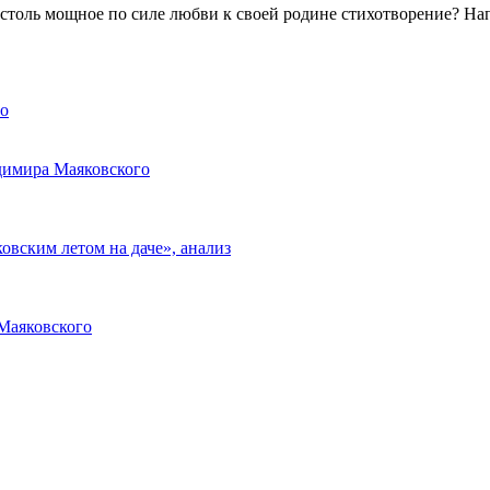
 столь мощное по силе любви к своей родине стихотворение? На
го
димира Маяковского
вским летом на даче», анализ
Маяковского