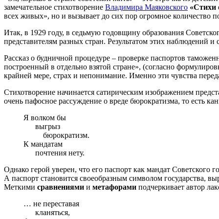
замечательное стихотворение
Владимира Маяковского
«Стихи 
всех живых», но и вызывает до сих пор огромное количество п
Итак, в 1929 году, в седьмую годовщину образования Советск
представителям разных стран. Результатом этих наблюдений и с
Рассказ о будничной процедуре – проверке паспортов таможен
построенный в отдельно взятой стране», (согласно формулировк
крайней мере, страх и непонимание. Именно эти чувства перед
Стихотворение начинается сатирическим изображением предс
очень пафосное рассуждение о вреде бюрократизма, то есть к
Я волком бы
выгрыз
бюрократизм.
К мандатам
почтения нету.
Однако герой уверен, что его паспорт как мандат Советского г
А паспорт становится своеобразным символом государства, выр
Меткими
сравнениями
и
метафорами
подчеркивает автор лак
… не переставая
кланяться,