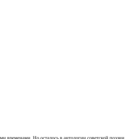
ими временами. Но осталось в антологии советской поэзии