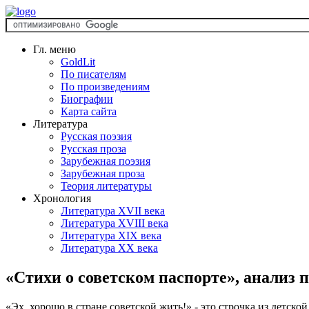
Гл. меню
GoldLit
По писателям
По произведениям
Биографии
Карта сайта
Литература
Русская поэзия
Русская проза
Зарубежная поэзия
Зарубежная проза
Теория литературы
Хронология
Литература XVII века
Литература XVIII века
Литература XIX века
Литература XX века
«Стихи о советском паспорте», анализ
«Эх, хорошо в стране советской жить!» - это строчка из детск