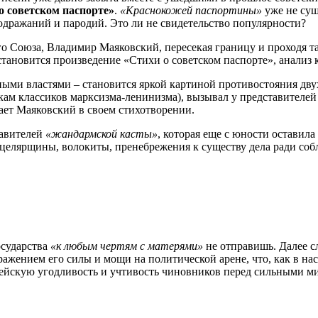
о советском паспорте»
.
«Краснокожей паспортины»
уже не сущ
одражаний и пародий. Это ли не свидетельство популярности?
ого Союза, Владимир Маяковский, пересекая границу и проходя 
тановится произведение «Стихи о советском паспорте», анализ к
ными властями – становится яркой картиной противостояния дву
ам классиков марксизма-ленинизма), вызывал у представителей в
ает Маяковский в своем стихотворении.
тавителей
«жандармской касты»
, которая еще с юности оставил
анцелярщины, волокиты, пренебрежения к существу дела ради со
осударства
«к любым чертям с матерями»
не отправишь. Далее с
ажением его силы и мощи на политической арене, что, как в нас
ейскую угодливость и учтивость чиновников перед сильными ми