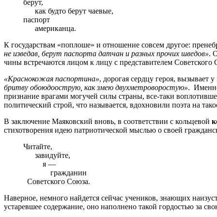
берут,
как будто берут чаевые,
паспорт
американца.
К государствам «поплоше» и отношение совсем другое: прене
не изведав, берут паспорта датчан и разных прочих шведов»
. 
чины встречаются лицом к лицу с представителем Советского 
«Краснокожая паспортина»
, дорогая сердцу героя, вызывает 
бритву обоюдоострую, как змею двухметроворостую»
. Именн
признание врагами могучей силы страны, все-таки воплотившей
политический строй, что называется, вдохновили поэта на так
В заключение Маяковский вновь, в соответствии с кольцевой
к
стихотворения идею патриотической мыслью о своей гражданс
Читайте,
завидуйте,
я —
гражданин
Советского Союза.
Наверное, немного найдется сейчас учеников, знающих наизуст
устаревшее содержание, оно наполнено такой гордостью за сво