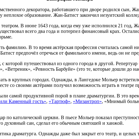
мственного декоратора, работавшего при дворе родился сын, Жан-
у неплохое образование. Жан-Батист закончил иезуитский колле
театром. В июне 1643 года, когда ему уже исполнился 21 год, 
осуществовал всего два года и потерпел финансовый крах. Остал
юрьме.
ить фамилию. В то время актёрская профессия считалась самой н
тист предпочёл отречься от фамильного имени, ведь он не пред
 которой путешествовал из одного города в другой. Репертуар б
 «Ветреник», «Ревность Барбуйе» (это те, которые дошли до нас,
пать в крупных городах. Однажды, в Лангедоке Мольер встрети
сте со своими актёрами получил возможность играть в театре пр
были самой продуктивной порой в плане драматургии. В это вр
или Каменный гость»
,
«Тартюф»
,
«Мизантроп»
, «Мнимый больн
ар по католической церкви. В пьесе Мольер показал преступност
его духовный сан, сделал его обычным святошей и ханжой.
итика драматурга. Однажды даже был закрыт его театр, и целых 