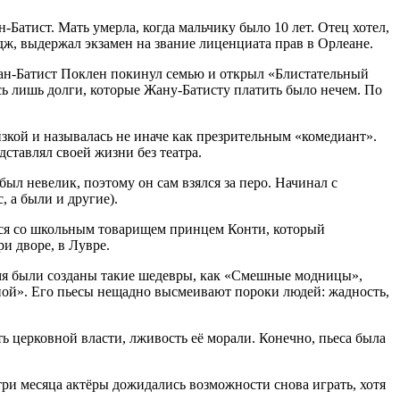
Батист. Мать умерла, когда мальчику было 10 лет. Отец хотел,
дж, выдержал экзамен на звание лиценциата прав в Орлеане.
Жан-Батист Поклен покинул семью и открыл «Блистательный
ись лишь долги, которые Жану-Батисту платить было нечем. По
изкой и называлась не иначе как презрительным «комедиант».
ставлял своей жизни без театра.
ыл невелик, поэтому он сам взялся за перо. Начинал с
 а были и другие).
лся со школьным товарищем принцем Конти, который
и дворе, в Лувре.
емя были созданы такие шедевры, как «Смешные модницы»,
ой». Его пьесы нещадно высмеивают пороки людей: жадность,
ь церковной власти, лживость её морали. Конечно, пьеса была
три месяца актёры дожидались возможности снова играть, хотя