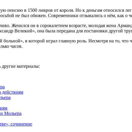
 пенсию в 1500 ливров от короля. Но к деньгам относился легко
осьбой не был обижен. Современники отзывались о нём, как о 
ливо. Женился он в сорокалетнем возрасте, молодая жена Арман
ксандр Великий», она была передана для постановки другой труп
ольной», в которой играл главную роль. Несмотря на то, что чу
олько часов.
 другие материалы:
ера
о действиям
льера
виям
ии Мольера
тве», сочинение