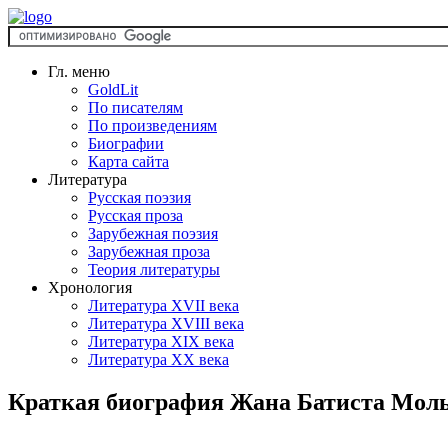
Гл. меню
GoldLit
По писателям
По произведениям
Биографии
Карта сайта
Литература
Русская поэзия
Русская проза
Зарубежная поэзия
Зарубежная проза
Теория литературы
Хронология
Литература XVII века
Литература XVIII века
Литература XIX века
Литература XX века
Краткая биография Жана Батиста Мол