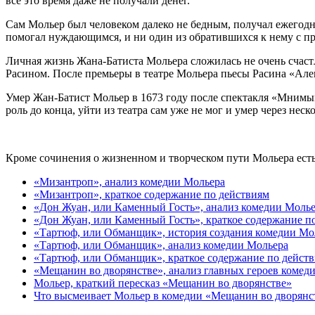
всё это время даже не получали денег.
Сам Мольер был человеком далеко не бедным, получал ежегодную
помогал нуждающимся, и ни один из обратившихся к нему с пр
Личная жизнь Жана-Батиста Мольера сложилась не очень счаст
Расином. После премьеры в театре Мольера пьесы Расина «Але
Умер Жан-Батист Мольер в 1673 году после спектакля «Мнимый б
роль до конца, уйти из театра сам уже не мог и умер через неск
Кроме сочинения о жизненном и творческом пути Мольера есть
«Мизантроп», анализ комедии Мольера
«Мизантроп», краткое содержание по действиям
«Дон Жуан, или Каменный Гость», анализ комедии Моль
«Дон Жуан, или Каменный Гость», краткое содержание п
«Тартюф, или Обманщик», история создания комедии Мо
«Тартюф, или Обманщик», анализ комедии Мольера
«Тартюф, или Обманщик», краткое содержание по дейст
«Мещанин во дворянстве», анализ главных героев комед
Мольер, краткий пересказ «Мещанин во дворянстве»
Что высмеивает Мольер в комедии «Мещанин во дворянс