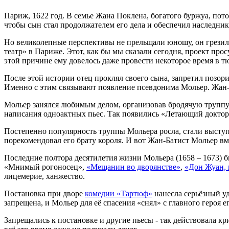
Париж, 1622 год. В семье Жана Поклена, богатого буржуа, пото
чтобы сын стал продолжателем его дела и обеспечил наследник
Но великолепные перспективы не прельщали юношу, он грезил 
театр» в Париже. Этот, как бы мы сказали сегодня, проект пр
этой причине ему довелось даже провести некоторое время в т
После этой истории отец проклял своего сына, запретил позор
Именно с этим связывают появление псевдонима Мольер. Жан-Ба
Мольер занялся любимым делом, организовав бродячую труппу, с
написания одноактных пьес. Так появились «Летающий доктор»,
Постепенно популярность труппы Мольера росла, стали высту
порекомендовал его брату короля. И вот Жан-Батист Мольер вме
Последние полтора десятилетия жизни Мольера (1658 – 1673) 
«Мнимый рогоносец»,
«Мещанин во дворянстве»
,
«Дон Жуан, 
лицемерие, ханжество.
Постановка при дворе
комедии «Тартюф»
нанесла серьёзный уд
запрещена, и Мольер для её спасения «снял» с главного героя 
Запрещались к постановке и другие пьесы - так действовала кр