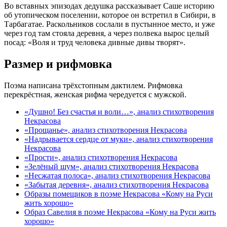
Во вставных эпизодах дедушка рассказывает Саше историю
об утопическом поселении, которое он встретил в Сибири, в
Тарбагатае. Раскольников сослали в пустынное место, и уже
через год там стояла деревня, а через полвека вырос целый
посад: «Воля и труд человека дивные дивы творят».
Размер и рифмовка
Поэма написана трёхстопным дактилем. Рифмовка
перекрёстная, женская рифма чередуется с мужской.
«Душно! Без счастья и воли…», анализ стихотворения
Некрасова
«Прощанье», анализ стихотворения Некрасова
«Надрывается сердце от муки», анализ стихотворения
Некрасова
«Прости», анализ стихотворения Некрасова
«Зелёный шум», анализ стихотворения Некрасова
«Несжатая полоса», анализ стихотворения Некрасова
«Забытая деревня», анализ стихотворения Некрасова
Образы помещиков в поэме Некрасова «Кому на Руси
жить хорошо»
Образ Савелия в поэме Некрасова «Кому на Руси жить
хорошо»