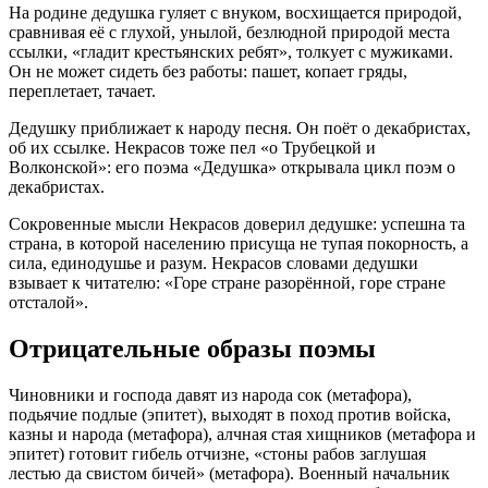
На родине дедушка гуляет с внуком, восхищается природой,
сравнивая её с глухой, унылой, безлюдной природой места
ссылки, «гладит крестьянских ребят», толкует с мужиками.
Он не может сидеть без работы: пашет, копает гряды,
переплетает, тачает.
Дедушку приближает к народу песня. Он поёт о декабристах,
об их ссылке. Некрасов тоже пел «о Трубецкой и
Волконской»: его поэма «Дедушка» открывала цикл поэм о
декабристах.
Сокровенные мысли Некрасов доверил дедушке: успешна та
страна, в которой населению присуща не тупая покорность, а
сила, единодушье и разум. Некрасов словами дедушки
взывает к читателю: «Горе стране разорённой, горе стране
отсталой».
Отрицательные образы поэмы
Чиновники и господа давят из народа сок (метафора),
подьячие подлые (эпитет), выходят в поход против войска,
казны и народа (метафора), алчная стая хищников (метафора и
эпитет) готовит гибель отчизне, «стоны рабов заглушая
лестью да свистом бичей» (метафора). Военный начальник