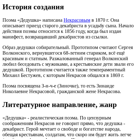
История создания
Поэма «Дедушка» написана
Некрасовым
в 1870 г. Она
описывает приезд старого декабриста в усадьбу сына. Начало
действия поэмы относится к 1856 году, когда был издан
манифест, возвращавший декабристов из ссылки.
Образ дедушки собирательный. Прототипом считают Сергея
Волконского, вернувшегося 68-летним стариком, всё ещё
красивым и статным. Разжалованный генерал Волконский
любил беседовать с мужиками, а крестьянские дети звали его
дедушкой. Прототипом считается также темпераментный
Михаил Бестужев, с которым Некрасов общался в 1869 г.
Поэма посвящена З-н-ч-е (Зиночке), то есть Зинаиде
Николаевне Некрасовой, гражданской жене Некрасова.
Литературное направление, жанр
«Дедушка» - реалистическая поэма. По цензурным
соображениям Некрасов не говорит прямо, что дедушка -
декабрист. Герой мечтает о свободе и богатстве народа,
обещая крестьянам, солдатам, что скоро им будет жить легче