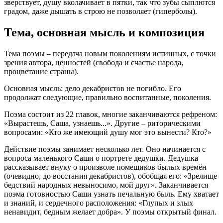
зверствует, душу вколачивает в пятки, так что зубы сыплются
градом, даже дышать в строю не позволяет (гиперболы).
Тема, основная мысль и композиция
Тема поэмы – передача новым поколениям истинных, с точки
зрения автора, ценностей (свобода и счастье народа,
процветание страны).
Основная мысль: дело декабристов не погибло. Его
продолжат следующие, правильно воспитанные, поколения.
Поэма состоит из 22 главок, многие заканчиваются рефреном:
«Вырастешь, Саша, узнаешь...». Другие – риторическими
вопросами: «Кто же имеющий душу мог это вынести? Кто?»
Действие поэмы занимает несколько лет. Оно начинается с
вопроса маленького Саши о портрете дедушки. Дедушка
рассказывает внуку о произволе помещиков былых времён
(очевидно, до восстания декабристов), обобщая его: «Зрелище
бедствий народных невыносимо, мой друг». Заканчивается
поэма готовностью Саши узнать печальную быль. Ему хватает
и знаний, и сердечного расположения: «Глупых и злых
ненавидит, бедным желает добра». У поэмы открытый финал.