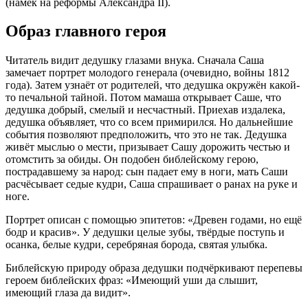
(намёк на реформы Александра ІІ).
Образ главного героя
Читатель видит дедушку глазами внука. Сначала Саша
замечает портрет молодого генерала (очевидно, войны 1812
года). Затем узнаёт от родителей, что дедушка окружён какой-
то печальной тайной. Потом мамаша открывает Саше, что
дедушка добрый, смелый и несчастный. Приехав издалека,
дедушка объявляет, что со всем примирился. Но дальнейшие
события позволяют предположить, что это не так. Дедушка
живёт мыслью о мести, призывает Сашу дорожить честью и
отомстить за обиды. Он подобен библейскому герою,
пострадавшему за народ: сын падает ему в ноги, мать Саши
расчёсывает седые кудри, Саша спрашивает о ранах на руке и
ноге.
Портрет описан с помощью эпитетов: «Древен годами, но ещё
бодр и красив». У дедушки целые зубы, твёрдые поступь и
осанка, белые кудри, серебряная борода, святая улыбка.
Библейскую природу образа дедушки подчёркивают перепевы
героем библейских фраз: «Имеющий уши да слышит,
имеющий глаза да видит».