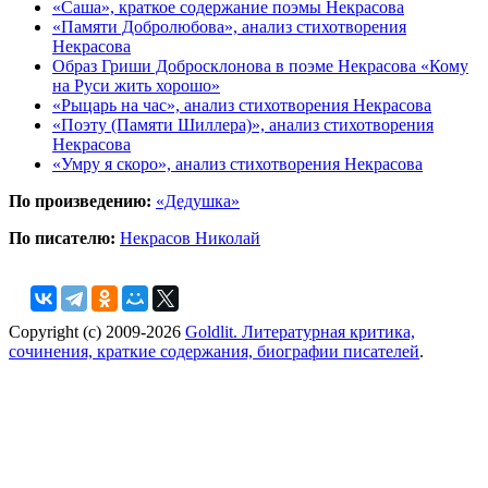
«Саша», краткое содержание поэмы Некрасова
«Памяти Добролюбова», анализ стихотворения
Некрасова
Образ Гриши Добросклонова в поэме Некрасова «Кому
на Руси жить хорошо»
«Рыцарь на час», анализ стихотворения Некрасова
«Поэту (Памяти Шиллера)», анализ стихотворения
Некрасова
«Умру я скоро», анализ стихотворения Некрасова
По произведению:
«Дедушка»
По писателю:
Некрасов Николай
Copyright (c) 2009-2026
Goldlit. Литературная критика,
сочинения, краткие содержания, биографии писателей
.