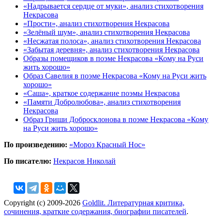
«Надрывается сердце от муки», анализ стихотворения
Некрасова
«Прости», анализ стихотворения Некрасова
«Зелёный шум», анализ стихотворения Некрасова
«Несжатая полоса», анализ стихотворения Некрасова
«Забытая деревня», анализ стихотворения Некрасова
Образы помещиков в поэме Некрасова «Кому на Руси
жить хорошо»
Образ Савелия в поэме Некрасова «Кому на Руси жить
хорошо»
«Саша», краткое содержание поэмы Некрасова
«Памяти Добролюбова», анализ стихотворения
Некрасова
Образ Гриши Добросклонова в поэме Некрасова «Кому
на Руси жить хорошо»
По произведению:
«Мороз Красный Нос»
По писателю:
Некрасов Николай
Copyright (c) 2009-2026
Goldlit. Литературная критика,
сочинения, краткие содержания, биографии писателей
.