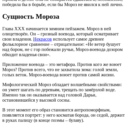
победила бы в борьбе, если бы Мороз не явился к ней лично.
Сущность Мороза
Глава ХХХ начинается зимним пейзажем. Мороз в ней
олицетворён. Он – грозный воевода, который осматривает
свои владения.
Некрасов
использует самое древнее
фольклорное сравнение – отрицательное: «Не ветер бушует
над бором, не с гор побежали ручьи, Мороз-воевода дозором
обходит владенья свои».
Приложение воевода – это метафора. Против кого же воюет
Мороз? Против всего, что не захватила зима: голой земли,
голых веток. Мороз-воевода воюет против самой жизни.
Мифологический Мороз обладает волшебными свойствами:
он умеет шагать по деревьям, трещать по замёрзлой воде.
Именно так он оказывается над головой Дарьи,
остановившейся у высокой сосны.
В этот момент его образ становится антропоморфным,
появляется портрет: у него косматая борода, он седой, держит
в руках палицу (в конце поэмы – булаву).