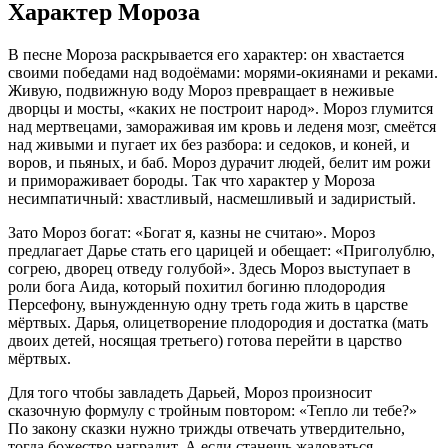
Характер Мороза
В песне Мороза раскрывается его характер: он хвастается
своими победами над водоёмами: морями-окиянами и реками.
Живую, подвижную воду Мороз превращает в неживые
дворцы и мосты, «каких не построит народ». Мороз глумится
над мертвецами, замораживая им кровь и леденя мозг, смеётся
над живыми и пугает их без разбора: и седоков, и коней, и
воров, и пьяных, и баб. Мороз дурачит людей, белит им рожи
и примораживает бороды. Так что характер у Мороза
несимпатичный: хвастливый, насмешливый и задиристый.
Зато Мороз богат: «Богат я, казны не считаю». Мороз
предлагает Дарье стать его царицей и обещает: «Приголублю,
согрею, дворец отведу голубой». Здесь Мороз выступает в
роли бога Аида, который похитил богиню плодородия
Персефону, вынужденную одну треть года жить в царстве
мёртвых. Дарья, олицетворение плодородия и достатка (мать
двоих детей, носящая третьего) готова перейти в царство
мёртвых.
Для того чтобы завладеть Дарьей, Мороз произносит
сказочную формулу с тройным повтором: «Тепло ли тебе?»
По закону сказки нужно трижды отвечать утвердительно,
тогда божество наградит. А если станешь жаловаться –