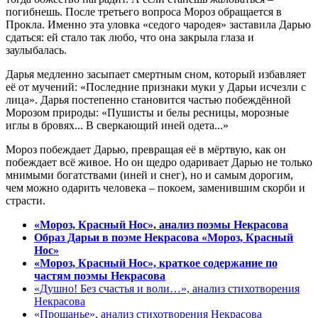
погибнешь. После третьего вопроса Мороз обращается в
Прокла. Именно эта уловка «седого чародея» заставила Дарью
сдаться: ей стало так любо, что она закрыла глаза и
заулыбалась.
Дарья медленно засыпает смертным сном, который избавляет
её от мучений: «Последние признаки муки у Дарьи исчезли с
лица». Дарья постепенно становится частью побеждённой
Морозом природы: «Пушисты и белы ресницы, морозные
иглы в бровях... В сверкающий иней одета...»
Мороз побеждает Дарью, превращая её в мёртвую, как он
побеждает всё живое. Но он щедро одаривает Дарью не только
мнимыми богатствами (иней и снег), но и самым дорогим,
чем можно одарить человека – покоем, заменившим скорби и
страсти.
«Мороз, Красный Нос», анализ поэмы Некрасова
Образ Дарьи в поэме Некрасова «Мороз, Красный
Нос»
«Мороз, Красный Нос», краткое содержание по
частям поэмы Некрасова
«Душно! Без счастья и воли…», анализ стихотворения
Некрасова
«Прощанье», анализ стихотворения Некрасова