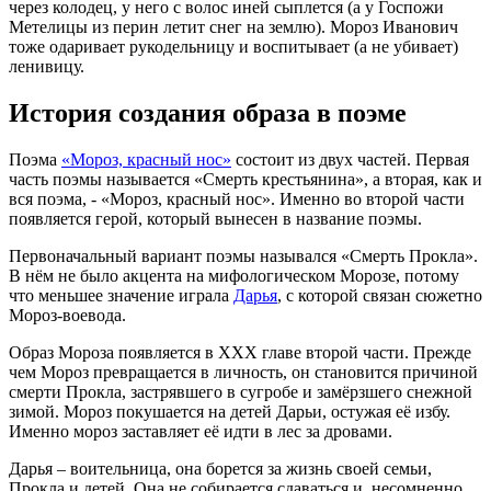
через колодец, у него с волос иней сыплется (а у Госпожи
Метелицы из перин летит снег на землю). Мороз Иванович
тоже одаривает рукодельницу и воспитывает (а не убивает)
ленивицу.
История создания образа в поэме
Поэма
«Мороз, красный нос»
состоит из двух частей. Первая
часть поэмы называется «Смерть крестьянина», а вторая, как и
вся поэма, - «Мороз, красный нос». Именно во второй части
появляется герой, который вынесен в название поэмы.
Первоначальный вариант поэмы назывался «Смерть Прокла».
В нём не было акцента на мифологическом Морозе, потому
что меньшее значение играла
Дарья
, с которой связан сюжетно
Мороз-воевода.
Образ Мороза появляется в ХХХ главе второй части. Прежде
чем Мороз превращается в личность, он становится причиной
смерти Прокла, застрявшего в сугробе и замёрзшего снежной
зимой. Мороз покушается на детей Дарьи, остужая её избу.
Именно мороз заставляет её идти в лес за дровами.
Дарья – воительница, она борется за жизнь своей семьи,
Прокла и детей. Она не собирается сдаваться и, несомненно,