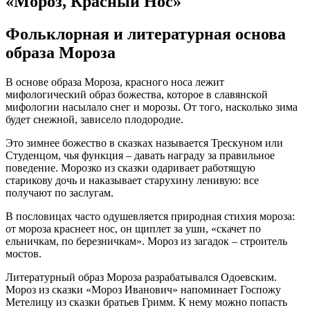
«Мороз, Красный Нос»
Фольклорная и литературная основа
образа Мороза
В основе образа Мороза, красного носа лежит
мифологический образ божества, которое в славянской
мифологии насылало снег и морозы. От того, насколько зима
будет снежной, зависело плодородие.
Это зимнее божество в сказках называется Трескуном или
Студенцом, чья функция – давать награду за правильное
поведение. Морозко из сказки одаривает работящую
старикову дочь и наказывает старухину ленивую: все
получают по заслугам.
В пословицах часто одушевляется природная стихия мороза:
от мороза краснеет нос, он щиплет за уши, «скачет по
ельничкам, по березничкам». Мороз из загадок – строитель
мостов.
Литературный образ Мороза разрабатывался Одоевским.
Мороз из сказки «Мороз Иванович» напоминает Госпожу
Метелицу из сказки братьев Гримм. К нему можно попасть