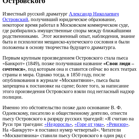
Островского
Известный русский драматург
Александр Николаевич
Островский
, получивший юридическое образование,
некоторое время работал в Московском коммерческом суде,
где разбирались имущественные споры между ближайшими
родственниками. Этот жизненный опыт, наблюдения, знание
быта и психологии мещанско-купеческого сословия и были
положены в основу творчества будущего драматурга.
Первым крупным произведением Островского стала пьеса
«Банкрот» (1849), позже получившая название
«Свои люди –
сочтемся»
, под которым она и ставится сейчас во всех театрах
страны и мира. Однако тогда, в 1850 году, после
опубликования в журнале «Москвитянин», пьеса была
запрещена к постановке на сцене; более того, за написание
этого произведения Островского взяли под негласный надзор
полиции.
Именно это обстоятельство позже дало основание В. Ф.
Одоевскому, писателю и общественному деятелю, отнести
пьесу Островского к разряду русских трагедий: «Я считаю на
Руси три трагедии:
«Недоросль»
,
«Горе от ума»
,
«Ревизор»
.
На «Банкруте» я поставил нумер четвертый». Читатели
«Москвитянина» ставили пьесу Островского в один ряд с