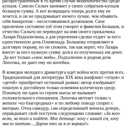
распространенный в то время случай мошенничества среди
купцов. Самсон Силыч занимает у своих собратьев-купцов
большую сумму. А вот возвращать теперь долги ему не
хочется, и он не придумывает ничего лучше, чем объявить
себя банкротом – несостоявшимся должником. Свое
приличное состояние (об этом говорит и фамилия Большов, и
отчество Силыч) он переводит на имя своего приказчика
Лазаря Подхалюзина, а для упрочения сделки отдает за него
единственную дочь Олимпиаду. Большова отправляют в
долговую тюрьму, но он спокоен, так как верит, что Лазарь
внесет за него нужную сумму долга из полученных им денег.
Да вот только
«свои люди»
, Подхалюзин и родная дочь
Липочка, не дают ему ни копейки.
В комедии молодого драматурга идет война всех против всех.
Традиционный для литературы XIX века конфликт «отцов» и
«детей» приобретает истинный размах: автор изображает
пошлую и достойную только осмеяния купеческую среду.
Поначалу ни один из героев пьесы не вызывает
положительного отношения. Липочка мечтает только о
женихе «из благородных» и по любому поводу спорит с
матерью. Отец-самодур, сам определивший жениха дочери,
оправдывает свой поступок следующими словами:
«За кого
велю, за того и пойдет. Мое детище: хочу с кашей ем, хочу
масло пахтаю… Даром что ли я ее кормил!»