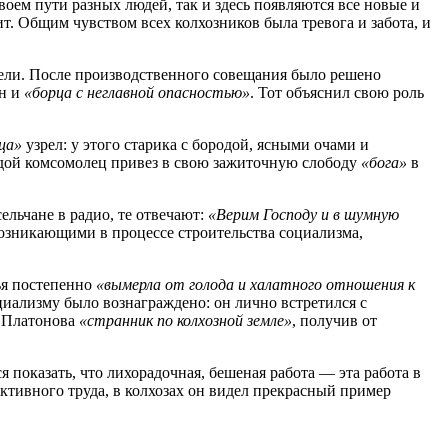
воем пути разных людей, так и здесь появляются все новые и
т. Общим чувством всех колхозников была тревога и забота, и
рели. После производственного совещания было решено
он и
«борца с неглавной опасностью»
. Тот объяснил свою роль
ца»
узрел: у этого старика с бородой, ясными очами и
лодой комсомолец привез в свою зажиточную слободу
«бога»
в
сельчане в радио, те отвечают:
«Верим Господу и в шумную
возникающими в процессе строительства социализма,
мья постепенно
«вымерла от голода и халатного отношения к
оциализму было вознаграждено: он лично встретился с
я Платонова
«странник по колхозной земле»
, получив от
показать, что лихорадочная, бешеная работа ― эта работа в
ективного труда, в колхозах он видел прекрасный пример