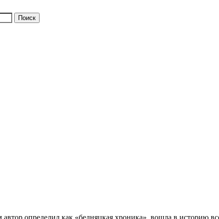
 автор определил как «бедняцкая хроника», вошла в историю вс