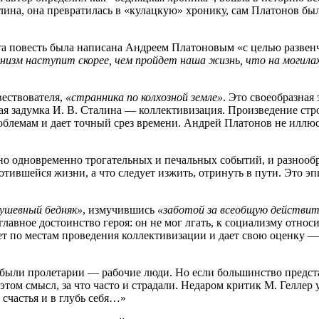
алина, она превратилась в «кулацкую» хронику, сам Платонов бы
та повесть была написана Андреем Платоновым «с целью развен
низм наступит скорее, чем пройдет наша жизнь, что на могилах
вествователя,
«странника по колхозной земле»
. Это своеобразная
кая задумка И. В. Сталина — коллективизация. Произведение ст
блемам и дает точный срез времени. Андрей Платонов не иллюс
но одновременно трогательных и печальных событий, и разнообр
ротившейся жизни, а что следует изжить, отринуть в пути. Это 
душевный бедняк»
, измучившись
«заботой за всеобщую действи
главное достоинство героя: он не мог лгать, к социализму относ
ет по местам проведения коллективизации и дает свою оценку —
 были пролетарии — рабочие люди. Но если большинство предст
в этом смысл, за что часто и страдали. Недаром критик М. Гелле
 счастья и в глубь себя…»