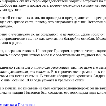
 народных сказках герой-правдоискатель ходит и встречает на с
«Доброе начало» и посмотреть, почему
«колхозное солнце»
не гори
учал другого.
 сотней стосвечных ламп, но проводка и предохранители перего
видел его яркого света, потому что отправился дальше. Встретил 
лавную»
.
вия, а чувствуют их, не созерцают, а изучают»
. Даже
«бога-от
о периодически гас, так как зажимы на батарейке ослабли. Мо
овали в радио.
, а вера как таковая. На вопрос Григория, верят ли теперь одно
иваясь с несовершенством мира и с объективными трудностями, 
жедневно тратившего
«тело для революции»
так, что даже его се
лаки чувствовали, чья власть»
. Его героическое стремление к с
вым как некая святыня. В финале «бедняцкой хроники» Андре
»
с ним, осенью 1930 года уезжает в уральские степи.
к печати, но писатель не был контрреволюционером: он пытался 
оллективизации Платонов был согласен: его восхищала идея колл
ам рассказа Платонова