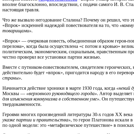
вполне благосклонно, впоследствии, с подачи самого И. В. Ст
настоящая травля.
Что же вызвало негодование Сталина? Почему он решил, что э
«Впрок» искренней надеждой повествователя на то, что
«комму
товарищами»
.
«Впрок» — очерковая повесть, объединенная образом героя-по
перелома», когда была осуществлена «с потом и кровью» вели
политическим, экономическим, социальным, нравственным про
честно проверял все установки партии жизнью.
Вместе с путником-повествователем, свидетелем героических, 
действительно будет «впрок», пригодится народу в его перево
страны»
.
Начинается действие хроники в марте 1930 года, когда
«некий 
Москвы —
«верховного руководящего города»
. Автор выделяет 
для изъяснения коммунизма в собственном уме»
. Он путешеству
твердокаменности.
Героями многих произведений литературы 30-х годов ХХ века
указке партии и правительства»
, то герои Платонова искали 
по одной модели: это «метафизическое путешествие» в поисках