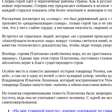
Сперва герой едет в черноземные районы страны. Как в русских
новые персонажи. Сперва ему предлагают побывать в колхозе 
каждый старался показать себя более опытным и знающим и по
Рассказчик посмотрел на
«солнце»
: это был деревянный диск с
произвести
«рационализацию солнца»
, только герой так и не у
тем, что у него слабое сердце, а неглавная опасность
«кормит г
Встретил он серьезных людей, которые
«не слушают происшест
«благодушием пожилого лица»
вокруг головы светился нимб, н
качестве технического доказательства, чтобы люди теперь увер
Вообще, героям Платонова свойственна вера, но не христианская
машину»
. Однако при этом герои Платонова, постоянно сталк
абсолютно верят в благо существующего строя.
Особое место в повести занимает история товарища Упоева, е
ней»
, а сам он в одну из ночей
«сжег кулацкий хутор, чтобы ку
Владимиром Ильичом Лениным, который воспринимается Упое
товарища Пашки напутствие
«кипеть в одном классовом котле
Не понятая современниками повесть Платонова была запрещена 
пустоту, ведь она не учитывает самого человека. С идеей же к
самопожертвования.
«На заре туманной юности», краткое содержание по глав