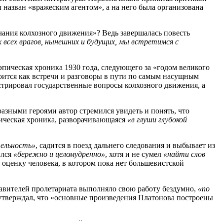
л назван «вражеским агентом», а на него была организована
чания колхозного движения»? Ведь завершалась повесть
 всех врагов, нынешних и будущих, мы встретимся с
 эпическая хроника 1930 года, следующего за «годом великого
роится как встречи и разговоры в пути по самым насущным
трировал государственные вопросы колхозного движения, а
азными героями автор стремился увидеть и понять, что
эпическая хроника, разворачивающаяся
«в глуши глубокой
тельность»
, садится в поезд дальнего следования и выбывает из
ился
«бережно и целомудренно»
, хотя и не сумел
«найти слов
 оценку человека, в котором пока нет большевистской
авителей пролетариата выполняло свою работу бездумно,
«по
р утверждал, что «основные произведения Платонова построены