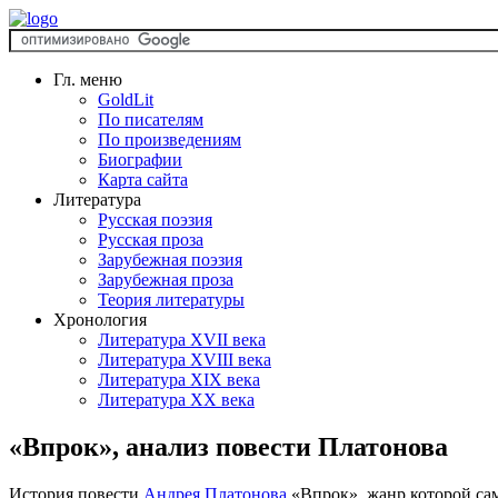
Гл. меню
GoldLit
По писателям
По произведениям
Биографии
Карта сайта
Литература
Русская поэзия
Русская проза
Зарубежная поэзия
Зарубежная проза
Теория литературы
Хронология
Литература XVII века
Литература XVIII века
Литература XIX века
Литература XX века
«Впрок», анализ повести Платонова
История повести
Андрея Платонова
«Впрок», жанр которой сам