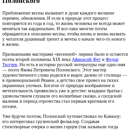
Полонского
Приближение весны вызывает в душе каждого желание
перемен, обновления. И если в природе этот процесс
повторяется из года в год, то жизнь человека не всегда может
меняться так кардинально. И все-таки многие поэты
обращаются к описанию весны, чтобы вновь и вновь вызвать
у читателя душевный трепет и мечты о начале чего-то нового
в жизни.
Признанными мастерами «весенней» лирики были и остаются
поэты второй половины XIX века
Афанасий Фет
и
Федор
Тютчев
. Но есть в истории русской литературы еще одно имя
— поэта Якова Петровича Полонского. Этот мастер
художественного слова родился и вырос далеко от столицы —
в провинциальной Рязани, а детство свое провел на тихих
окраинных улочках. Богатое от природы воображение и
мечтательность проявились уже в детстве: младшие братья с
удовольствием слушали его волшебные сказки, а соседский
мальчик в период отрочества стал первым критиком его
поэзии.
Уже будучи поэтом, Полонский путешествовал по Кавказу:
его интересовал грузинский фольклор. Создавая
стихотворные очерки о жизни горцев (так называли тогда