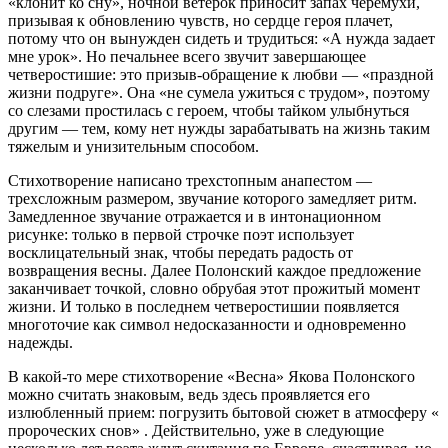
«клонит ко сну», ночной ветерок приносит запах черемухи,
призывая к обновлению чувств, но сердце героя плачет,
потому что он вынужден сидеть и трудиться: «А нужда задает
мне урок». Но печальнее всего звучит завершающее
четверостишие: это призыв-обращение к любви — «праздной
жизни подруге». Она «не сумела ужиться с трудом», поэтому
со слезами простилась с героем, чтобы тайком улыбнуться
другим — тем, кому нет нужды зарабатывать на жизнь таким
тяжелым и унизительным способом.
Стихотворение написано трехстопным анапестом —
трехсложным размером, звучание которого замедляет ритм.
Замедленное звучание отражается и в интонационном
рисунке: только в первой строчке поэт использует
восклицательный знак, чтобы передать радость от
возвращения весны. Далее Полонский каждое предложение
заканчивает точкой, словно обрубая этот прожитый момент
жизни. И только в последнем четверостишии появляется
многоточие как символ недосказанности и одновременно
надежды.
В какой-то мере стихотворение «Весна» Якова Полонского
можно считать знаковым, ведь здесь проявляется его
излюбленный прием: погрузить бытовой сюжет в атмосферу «
пророческих снов» . Действительно, уже в следующие