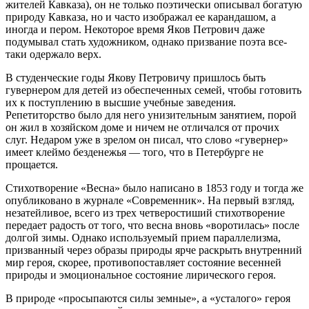
жителей Кавказа), он не только поэтически описывал богатую
природу Кавказа, но и часто изображал ее карандашом, а
иногда и пером. Некоторое время Яков Петрович даже
подумывал стать художником, однако призвание поэта все-
таки одержало верх.
В студенческие годы Якову Петровичу пришлось быть
гувернером для детей из обеспеченных семей, чтобы готовить
их к поступлению в высшие учебные заведения.
Репетиторство было для него унизительным занятием, порой
он жил в хозяйском доме и ничем не отличался от прочих
слуг. Недаром уже в зрелом он писал, что слово «гувернер»
имеет клеймо безденежья — того, что в Петербурге не
прощается.
Стихотворение «Весна» было написано в 1853 году и тогда же
опубликовано в журнале «Современник». На первый взгляд,
незатейливое, всего из трех четверостиший стихотворение
передает радость от того, что весна вновь «воротилась» после
долгой зимы. Однако используемый прием параллелизма,
призванный через образы природы ярче раскрыть внутренний
мир героя, скорее, противопоставляет состояние весенней
природы и эмоциональное состояние лирического героя.
В природе «просыпаются силы земные», а «усталого» героя