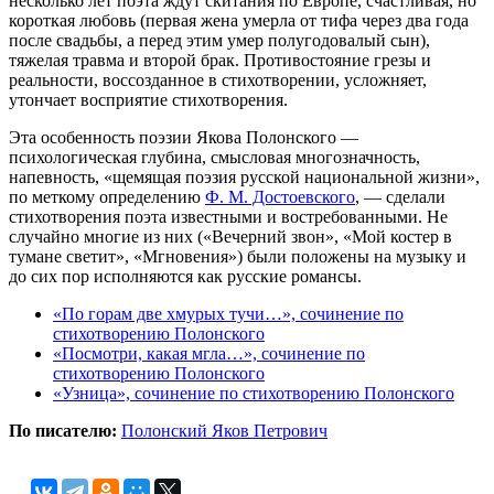
несколько лет поэта ждут скитания по Европе, счастливая, но
короткая любовь (первая жена умерла от тифа через два года
после свадьбы, а перед этим умер полугодовалый сын),
тяжелая травма и второй брак. Противостояние грезы и
реальности, воссозданное в стихотворении, усложняет,
утончает восприятие стихотворения.
Эта особенность поэзии Якова Полонского —
психологическая глубина, смысловая многозначность,
напевность, «щемящая поэзия русской национальной жизни»,
по меткому определению
Ф. М. Достоевского
, — сделали
стихотворения поэта известными и востребованными. Не
случайно многие из них («Вечерний звон», «Мой костер в
тумане светит», «Мгновения») были положены на музыку и
до сих пор исполняются как русские романсы.
«По горам две хмурых тучи…», сочинение по
стихотворению Полонского
«Посмотри, какая мгла…», сочинение по
стихотворению Полонского
«Узница», сочинение по стихотворению Полонского
По писателю:
Полонский Яков Петрович