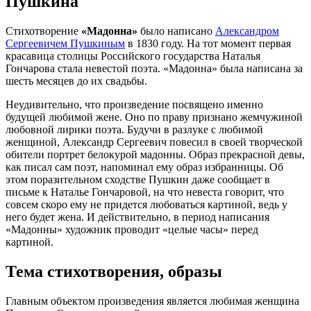
Пушкина
Стихотворение
«Мадонна»
было написано
Александром
Сергеевичем Пушкиным
в 1830 году. На тот момент первая
красавица столицы Российского государства Наталья
Гончарова стала невестой поэта. «Мадонна» была написана за
шесть месяцев до их свадьбы.
Неудивительно, что произведение посвящено именно
будущей любимой жене. Оно по праву признано жемчужиной
любовной лирики поэта. Будучи в разлуке с любимой
женщиной, Александр Сергеевич повесил в своей творческой
обители портрет белокурой мадонны. Образ прекрасной девы,
как писал сам поэт, напоминал ему образ избранницы. Об
этом поразительном сходстве Пушкин даже сообщает в
письме к Наталье Гончаровой, на что невеста говорит, что
совсем скоро ему не придется любоваться картиной, ведь у
него будет жена. И действительно, в период написания
«Мадонны» художник проводит «целые часы» перед
картиной.
Тема стихотворения, образы
Главным объектом произведения является любимая женщина