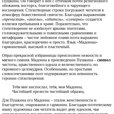
Пушкина. Он говорит о ней с оттенком почти религиозного
обожания, восторга, благоговейного и чарующего
восхищения. Стихотворные строки погружают читателя в
атмосферу божественной святости. Благодаря выражениям
«пречистая»
,
«ангелы»
,
«обитель»
,
«суеверно»
создается
иллюзия пребывания в храме. Поразительно, что
стихотворение не изобилует яркими эпитетами,
головокружительными и помпезными сравнениями и
метафорами – чистое любовное пламя поэта выражено
благородно, красноречиво и просто. Язык «Мадонны»
гармоничный, высокий и пластичный.
Образ прекрасной избранницы преисполнен нежности и
мягкого сияния. Мадонна в произведении Пушкина –
символ
чистоты, нравственного идеала и величественного, но
скромного целомудрия. Особенными, но простыми
словосочетаниями поэт подчеркивает всю невинность
героини стихотворения:
Тебя мне ниспослал, тебя, моя Мадонна,
Чистейшей прелести чистейший образец.
Для Пушкина его Мадонна – эталон женственности и
благодетели, очарования и гармонии. Благодаря поэтическому
языку художника сам читатель видит деву идеалом, чья
захватывающая дух прелесть очаровывает, приносит радость,