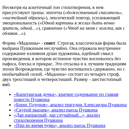
Несмотря на аскетичный тон стихотворения, в нем
присутствуют тропы: эпитеты (
«божественный спаситель»
,
«чистейший образец»
), лексический повтор, усиливающий
эмоциональность (
«Одной картины я желал быть вечно
зритель, одной…»
), сравнение (
«Чтоб на меня с холста, как с
облаков…»
).
Форма «Мадонны» -
сонет
. Строгая, классическая форма была
выбрана Пушкиным неслучайно. Она отражала внутреннее
содержание излияния души художника, идейный смысл
произведения, в котором истинное чувство воспевалось без
пафоса, блеска и прикрас. Это отсылка и к лучшим традициям
эпохи Возрождения, где чувство воспевалось сдержанно, но с
необычайной силой. «Мадонна» состоит из четырех строф,
двух трехстиший и четверостиший. Размер – шестистопный
ямб.
«Капитанская дочка», краткое содержание по главам
повести Пушкина
«Борис Годунов», анализ трагедии Александра Пушкина
«Скупой рыцарь», анализ пьесы Пушкина
«Дар напрасный, дар случайный...», анализ
стихотворения Пушкина
«Пир во время чумы», анализ пьесы Пушкина