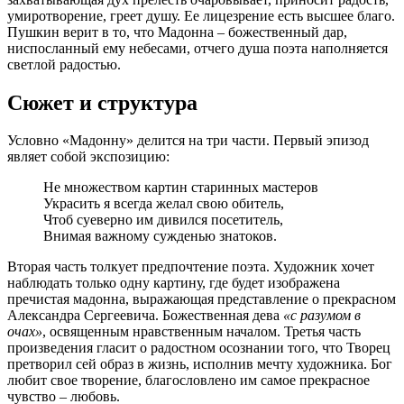
умиротворение, греет душу. Ее лицезрение есть высшее благо.
Пушкин верит в то, что Мадонна – божественный дар,
ниспосланный ему небесами, отчего душа поэта наполняется
светлой радостью.
Сюжет и структура
Условно «Мадонну» делится на три части. Первый эпизод
являет собой экспозицию:
Не множеством картин старинных мастеров
Украсить я всегда желал свою обитель,
Чтоб суеверно им дивился посетитель,
Внимая важному сужденью знатоков.
Вторая часть толкует предпочтение поэта. Художник хочет
наблюдать только одну картину, где будет изображена
пречистая мадонна, выражающая представление о прекрасном
Александра Сергеевича. Божественная дева
«с разумом в
очах»
, освященным нравственным началом. Третья часть
произведения гласит о радостном осознании того, что Творец
претворил сей образ в жизнь, исполнив мечту художника. Бог
любит свое творение, благословлено им самое прекрасное
чувство – любовь.