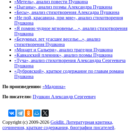
«Метель», анализ повести Пушкина
«Цыганы», анализ поэмы Александра Пушкина
«Бесы», анализ стихотворения Алексадра Пушкина
«Не пой, красавица, при мне», анализ стихотворения
Пушкина
«Я помню чудное мгновенье…», анализ стихотворения
Пушкина
«Безумных лет угасшее веселье...», анализ
стихотворения Пушкина
«Моцарт и Сальери», анализ трагедии Пушкина
«Кавказский пленник», анализ поэмы Пушкина
«Туча», анализ стихотворения Александра Сергеевича
Пушкина
«Дубровский», краткое содержание по главам романа
Пушкина
По произведению:
«Мадонна»
По писателю:
Пушкин Александр Сергеевич
Copyright (c) 2009-2026
Goldlit. Литературная критика,
сочинения, краткие содержания, биографии писателей
.