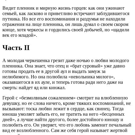
Видит пленник и мирную жизнь горцев: как они ужинают
семьей, как ласково и приветливо встречают заблудившегося
путника. Но все его воспоминания и раздумья не находили
отражения на лице пленника, он лишь думал о своем скором
конце, хотя черкесы и гордились своей добычей, но «щадили
век его младой».
Часть II
А молодая черкешенка грезит даже ночью о любви молодого
пленника. Она знает, что отец и «брат суровый» уже давно
готовы продать ее в другой аул и выдать замуж за
нелюбимого. Но она полюбила «невольника милого»,
оказавшегося в их ауле, и теперь готова ради него даже на
смерть: найдет яд или кинжал.
Герой с «безмолвным сожалением» смотрит на влюбленную
девушку, но ее слова ничего, кроме тяжких воспоминаний, не
вызывают: тоска любви лежит в сердце, как свинец. Тогда
юноша умоляет забыть его, не тратить на него «бесценных
дней», а лучше найти другого, более достойного юношу и
полюбить его. Он уверяет, что его любовь заменит печальный
вид ее возлюбленного. Сам же себя герой называет жертвой