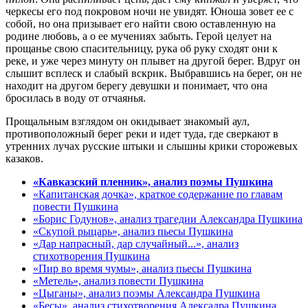
черкесы его под покровом ночи не увидят. Юноша зовет ее с
собой, но она призывает его найти свою оставленную на
родине любовь, а о ее мучениях забыть. Герой целует на
прощанье свою спасительницу, рука об руку сходят они к
реке, и уже через минуту он плывет на другой берег. Вдруг он
слышит всплеск и слабый вскрик. Выбравшись на берег, он не
находит на другом берегу девушки и понимает, что она
бросилась в воду от отчаянья.
Прощальным взглядом он окидывает знакомый аул,
противоположный берег реки и идет туда, где сверкают в
утренних лучах русские штыки и слышны крики сторожевых
казаков.
«Кавказский пленник», анализ поэмы Пушкина
«Капитанская дочка», краткое содержание по главам
повести Пушкина
«Борис Годунов», анализ трагедии Александра Пушкина
«Скупой рыцарь», анализ пьесы Пушкина
«Дар напрасный, дар случайный...», анализ
стихотворения Пушкина
«Пир во время чумы», анализ пьесы Пушкина
«Метель», анализ повести Пушкина
«Цыганы», анализ поэмы Александра Пушкина
«Бесы», анализ стихотворения Алексадра Пушкина