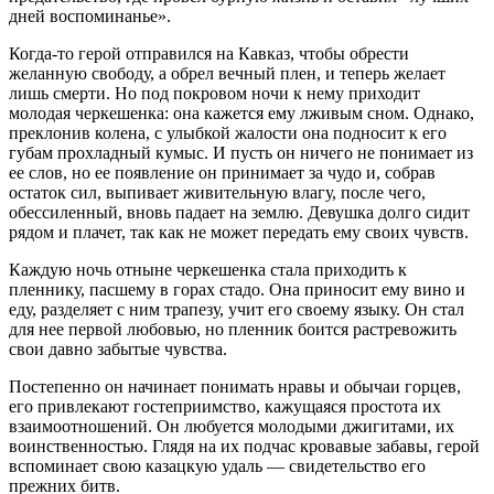
дней воспоминанье».
Когда-то герой отправился на Кавказ, чтобы обрести
желанную свободу, а обрел вечный плен, и теперь желает
лишь смерти. Но под покровом ночи к нему приходит
молодая черкешенка: она кажется ему лживым сном. Однако,
преклонив колена, с улыбкой жалости она подносит к его
губам прохладный кумыс. И пусть он ничего не понимает из
ее слов, но ее появление он принимает за чудо и, собрав
остаток сил, выпивает живительную влагу, после чего,
обессиленный, вновь падает на землю. Девушка долго сидит
рядом и плачет, так как не может передать ему своих чувств.
Каждую ночь отныне черкешенка стала приходить к
пленнику, пасшему в горах стадо. Она приносит ему вино и
еду, разделяет с ним трапезу, учит его своему языку. Он стал
для нее первой любовью, но пленник боится растревожить
свои давно забытые чувства.
Постепенно он начинает понимать нравы и обычаи горцев,
его привлекают гостеприимство, кажущаяся простота их
взаимоотношений. Он любуется молодыми джигитами, их
воинственностью. Глядя на их подчас кровавые забавы, герой
вспоминает свою казацкую удаль — свидетельство его
прежних битв.