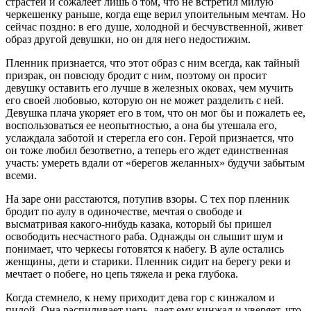
страстей и сожалеет лишь о том, что не встретил милую
черкешенку раньше, когда еще верил упоительным мечтам. Но
сейчас поздно: в его душе, холодной и бесчувственной, живет
образ другой девушки, но он для него недостижим.
Пленник признается, что этот образ с ним всегда, как тайный
призрак, он повсюду бродит с ним, поэтому он просит
девушку оставить его лучше в железных оковах, чем мучить
его своей любовью, которую он не может разделить с ней.
Девушка плача укоряет его в том, что он мог бы и пожалеть ее,
воспользоваться ее неопытностью, а она бы утешала его,
услаждала заботой и стерегла его сон. Герой признается, что
он тоже любил безответно, а теперь его ждет единственная
участь: умереть вдали от «берегов желанных» будучи забытым
всеми.
На заре они расстаются, потупив взоры. С тех пор пленник
бродит по аулу в одиночестве, мечтая о свободе и
высматривая какого-нибудь казака, который бы пришел
освободить несчастного раба. Однажды он слышит шум и
понимает, что черкесы готовятся к набегу. В ауле остались
женщины, дети и старики. Пленник сидит на берегу реки и
мечтает о побеге, но цепь тяжела и река глубока.
Когда стемнело, к нему приходит дева гор с кинжалом и
пилой. Она распиливает цепь, дает ему кинжал и уверяет, что