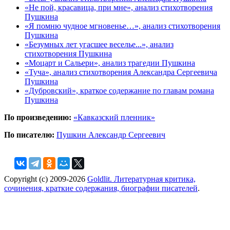
«Не пой, красавица, при мне», анализ стихотворения
Пушкина
«Я помню чудное мгновенье…», анализ стихотворения
Пушкина
«Безумных лет угасшее веселье...», анализ
стихотворения Пушкина
«Моцарт и Сальери», анализ трагедии Пушкина
«Туча», анализ стихотворения Александра Сергеевича
Пушкина
«Дубровский», краткое содержание по главам романа
Пушкина
По произведению:
«Кавказский пленник»
По писателю:
Пушкин Александр Сергеевич
Copyright (c) 2009-2026
Goldlit. Литературная критика,
сочинения, краткие содержания, биографии писателей
.