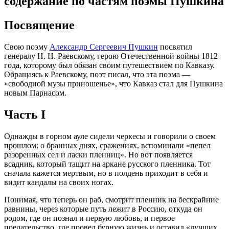
содержание по частям поэмы Пушкина
Посвящение
Свою поэму
Александр Сергеевич Пушкин
посвятил
генералу Н. Н. Раевскому, герою Отечественной войны 1812
года, которому был обязан своим путешествием по Кавказу.
Обращаясь к Раевскому, поэт писал, что эта поэма —
«свободной музы приношенье», что Кавказ стал для Пушкина
новым Парнасом.
Часть I
Однажды в горном ауле сидели черкесы и говорили о своем
прошлом: о бранных днях, сражениях, вспоминали «пепел
разоренных сел и ласки пленниц». Но вот появляется
всадник, который тащит на аркане русского пленника. Тот
сначала кажется мертвым, но в полдень приходит в себя и
видит кандалы на своих ногах.
Понимая, что теперь он раб, смотрит пленник на бескрайние
равнины, через которые путь лежит в Россию, откуда он
родом, где он познал и первую любовь, и первое
предательство, где провел бурную жизнь и оставил «лучших