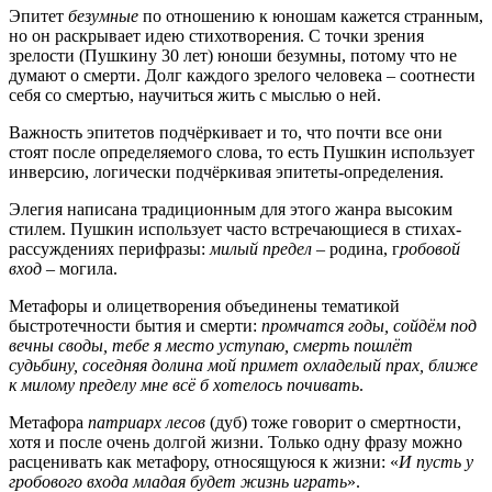
Эпитет
безумные
по отношению к юношам кажется странным,
но он раскрывает идею стихотворения. С точки зрения
зрелости (Пушкину 30 лет) юноши безумны, потому что не
думают о смерти. Долг каждого зрелого человека – соотнести
себя со смертью, научиться жить с мыслью о ней.
Важность эпитетов подчёркивает и то, что почти все они
стоят после определяемого слова, то есть Пушкин использует
инверсию, логически подчёркивая эпитеты-определения.
Элегия написана традиционным для этого жанра высоким
стилем. Пушкин использует часто встречающиеся в стихах-
рассуждениях перифразы:
милый предел
– родина, г
робовой
вход
– могила.
Метафоры и олицетворения объединены тематикой
быстротечности бытия и смерти:
промчатся годы, сойдём под
вечны своды, тебе я место уступаю, смерть пошлёт
судьбину, соседняя долина мой примет охладелый прах, ближе
к милому пределу мне всё б хотелось почивать
.
Метафора
патриарх лесов
(дуб) тоже говорит о смертности,
хотя и после очень долгой жизни. Только одну фразу можно
расценивать как метафору, относящуюся к жизни: «
И пусть у
гробового входа младая будет жизнь играть
».