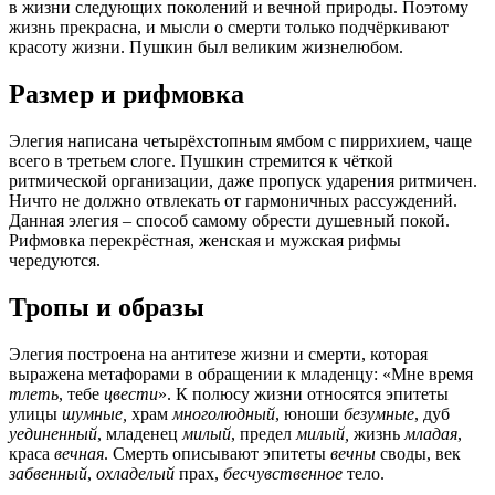
в жизни следующих поколений и вечной природы. Поэтому
жизнь прекрасна, и мысли о смерти только подчёркивают
красоту жизни. Пушкин был великим жизнелюбом.
Размер и рифмовка
Элегия написана четырёхстопным ямбом с пиррихием, чаще
всего в третьем слоге. Пушкин стремится к чёткой
ритмической организации, даже пропуск ударения ритмичен.
Ничто не должно отвлекать от гармоничных рассуждений.
Данная элегия – способ самому обрести душевный покой.
Рифмовка перекрёстная, женская и мужская рифмы
чередуются.
Тропы и образы
Элегия построена на антитезе жизни и смерти, которая
выражена метафорами в обращении к младенцу: «Мне время
тлеть
, тебе
цвести
». К полюсу жизни относятся эпитеты
улицы
шумные,
храм
многолюдный
, юноши
безумные
, дуб
уединенный
, младенец
милый
, предел
милый,
жизнь
младая
,
краса
вечная
. Смерть описывают эпитеты
вечны
своды, век
забвенный
,
охладелый
прах,
бесчувственное
тело.