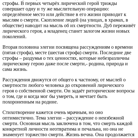
строфы. В первых четырёх лирический герой трижды
совершает одну и ту же мыслительную операцию:
определённое место или действие в его жизни приводит к
мыслям о смерти. Скопление людей (на улицах, в храмах, в
обществе) наводит на мысль об их смертности. Дуб переживёт
лирического героя, а младенец станет залогом жизни новых
поколений.
Вторая половина элегии посвящена рассуждениям о времени
(пятая строфа), месте (шестая строфа) смерти. Последние две
строфы – раздумья о тех ценностях, которые небезразличны
лирическому герою даже после смерти,- родина, природа и
сама жизнь.
Рассуждения движутся от общего к частному, от мыслей о
смертности любого человека до откровений лирического
героя о собственной смерти. Он задаёт риторические вопросы
о том, где и когда мог бы умереть, и мечтает быть
похороненным на родине.
Стихотворение кажется очень мрачным, но оно
оптимистично. Тема элегии – рассуждение о неизбежной
смерти. Основная мысль заключена в том, что смерть каждой
конкретной личности неотвратима и печальна, но она не
знаменует торжество смерти. Жизнь вечна. Она продолжается