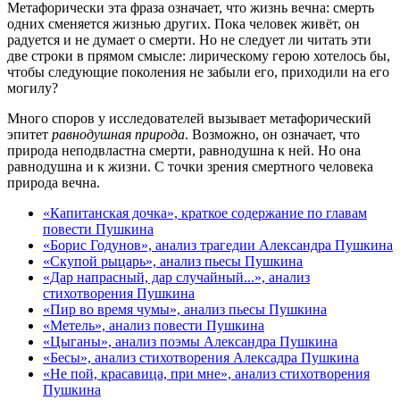
Метафорически эта фраза означает, что жизнь вечна: смерть
одних сменяется жизнью других. Пока человек живёт, он
радуется и не думает о смерти. Но не следует ли читать эти
две строки в прямом смысле: лирическому герою хотелось бы,
чтобы следующие поколения не забыли его, приходили на его
могилу?
Много споров у исследователей вызывает метафорический
эпитет
равнодушная природа
. Возможно, он означает, что
природа неподвластна смерти, равнодушна к ней. Но она
равнодушна и к жизни. С точки зрения смертного человека
природа вечна.
«Капитанская дочка», краткое содержание по главам
повести Пушкина
«Борис Годунов», анализ трагедии Александра Пушкина
«Скупой рыцарь», анализ пьесы Пушкина
«Дар напрасный, дар случайный...», анализ
стихотворения Пушкина
«Пир во время чумы», анализ пьесы Пушкина
«Метель», анализ повести Пушкина
«Цыганы», анализ поэмы Александра Пушкина
«Бесы», анализ стихотворения Алексадра Пушкина
«Не пой, красавица, при мне», анализ стихотворения
Пушкина