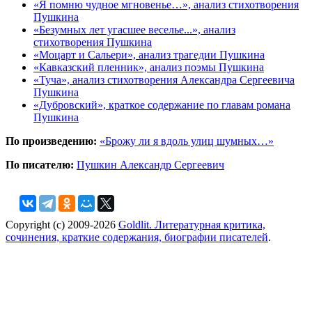
«Я помню чудное мгновенье…», анализ стихотворения
Пушкина
«Безумных лет угасшее веселье...», анализ
стихотворения Пушкина
«Моцарт и Сальери», анализ трагедии Пушкина
«Кавказский пленник», анализ поэмы Пушкина
«Туча», анализ стихотворения Александра Сергеевича
Пушкина
«Дубровский», краткое содержание по главам романа
Пушкина
По произведению:
«Брожу ли я вдоль улиц шумных…»
По писателю:
Пушкин Александр Сергеевич
Copyright (c) 2009-2026
Goldlit. Литературная критика,
сочинения, краткие содержания, биографии писателей
.