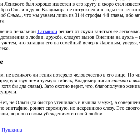
и Ленского был хорошо известен в его кругу и скоро стал извес
браз Ольги в душе Владимира не потускнел и в годы его геттин
«об Ольге»
, что мы узнаем лишь из 31-й строфы 4-й главы, ибо 
га.
вечно печальной
Татьяной
решает от скуки заняться ее легкомы
едставления о любви, дружбе, следует вызов Онегина на дуэль –
тем, что затащил его на семейный вечер к Лариным, уверяя, чт
леко.
е
ом, не великого ли гения потеряло человечество в его лице. Но 
, предчувствуя неминуемую гибель, Владимир писал
«темно и вял
хотя бы для славы). Зато охотно верит, что, благополучно женив
супруги.
 Нет, не Ольги (та быстро утешилась и вышла замуж), а соверше
 эпитафию, роняет скромную, но искреннюю слезу. Это своего 
ноши, верного своим убеждениям и своей любви.
на Пушкина