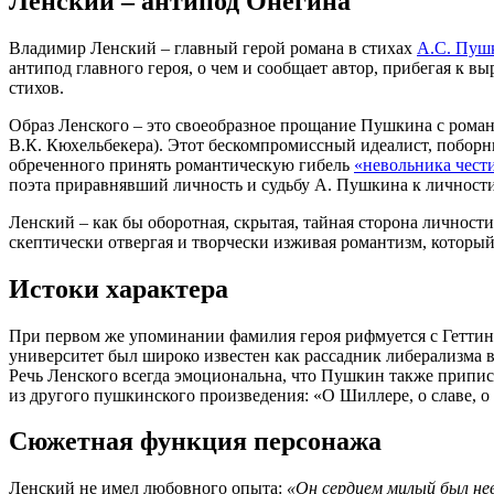
Ленский – антипод Онегина
Владимир Ленский – главный герой романа в стихах
А.С. Пуш
антипод главного героя, о чем и сообщает автор, прибегая к 
стихов.
Образ Ленского – это своеобразное прощание Пушкина с роман
В.К. Кюхельбекера). Этот бескомпромиссный идеалист, побор
обреченного принять романтическую гибель
«невольника чест
поэта приравнявший личность и судьбу А. Пушкина к личности 
Ленский – как бы оборотная, скрытая, тайная сторона личност
скептически отвергая и творчески изживая романтизм, который 
Истоки характера
При первом же упоминании фамилия героя рифмуется с Геттин
университет был широко известен как рассадник либерализма 
Речь Ленского всегда эмоциональна, что Пушкин также припис
из другого пушкинского произведения: «О Шиллере, о славе, 
Сюжетная функция персонажа
Ленский не имел любовного опыта:
«Он сердцем милый был н