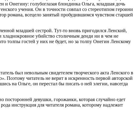
тен и Онегину: голубоглазая блондинка Ольга, младшая дочь
генского учения. Он в точности совпал со стереотипом героини
автор романа, всецело занятый пробудившимся чувством старшей
сленной младшей сестрой. Тут-то вновь пригодился Ленский,
 и хладнокровное убийство столичным денди ни в чем не
о толпы гостей у них не будет, но за толпу Онегин Ленскому
читатель был невольным свидетелем творческого акта Ленского в
о»
. Поэтому читатель не верит в искренность первой авторской
шись на Ольге, он перестал бы писать о ней элегии, навсегда
нно посторонней девушки, горожанки, которая случайно едет
рода инструкция для читателя романа, которому надлежит