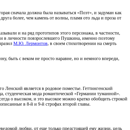
оторая сначала должна была называться «Поэт», и задуман как
руга более, чем камень от волны, пламя ото льда и проза от
зывали и на ряд прототипов этого персонажа, в частности,
л и в личности повзрослевшего Пушкина, именно поэтому
выразил
М.Ю. Лермонтов
, в своем стихотворении на смерть
ну, быть с веком не просто наравне, но и немного впереди,
 Ленский является в родовое поместье. Геттингенский
ца, студенческая мода романтической «Германии туманной».
егда о высоком, и это высокое можно кратко обобщить строкой
писанные в 8-й и 9-й строфах второй главы.
ведомой любви, от еще только предстоящей ему жизни, цель