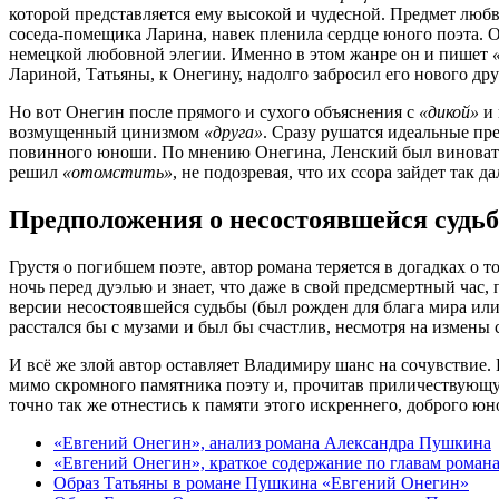
которой представляется ему высокой и чудесной. Предмет любв
соседа-помещика Ларина, навек пленила сердце юного поэта. О
немецкой любовной элегии. Именно в этом жанре он и пишет
Лариной, Татьяны, к Онегину, надолго забросил его нового дру
Но вот Онегин после прямого и сухого объяснения с
«дикой»
и 
возмущенный цинизмом
«друга»
. Сразу рушатся идеальные пр
повинного юноши. По мнению Онегина, Ленский был виноват уж 
решил
«отомстить»
, не подозревая, что их ссора зайдет так да
Предположения о несостоявшейся судьб
Грустя о погибшем поэте, автор романа теряется в догадках о т
ночь перед дуэлью и знает, что даже в свой предсмертный час
версии несостоявшейся судьбы (был рожден для блага мира или 
расстался бы с музами и был бы счастлив, несмотря на измены 
И всё же злой автор оставляет Владимиру шанс на сочувствие.
мимо скромного памятника поэту и, прочитав приличествующую
точно так же отнестись к памяти этого искреннего, доброго ю
«Евгений Онегин», анализ романа Александра Пушкина
«Евгений Онегин», краткое содержание по главам рома
Образ Татьяны в романе Пушкина «Евгений Онегин»