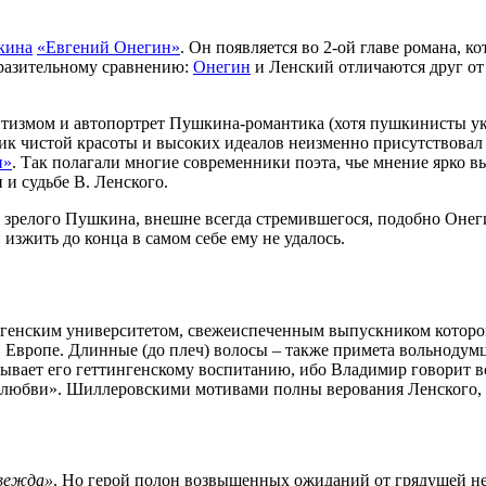
кина
«Евгений Онегин»
. Он появляется во 2-ой главе романа, к
выразительному сравнению:
Онегин
и Ленский отличаются друг от д
тизмом и автопортрет Пушкина-романтика (хотя пушкинисты ука
ник чистой красоты и высоких идеалов неизменно присутствова
и»
. Так полагали многие современники поэта, чье мнение ярко 
и судьбе В. Ленского.
и зрелого Пушкина, внешне всегда стремившегося, подобно Онеги
изжить до конца в самом себе ему не удалось.
генским университетом, свежеиспеченным выпускником которого
в Европе. Длинные (до плеч) волосы – также примета вольнодум
ывает его геттингенскому воспитанию, ибо Владимир говорит вс
о любви». Шиллеровскими мотивами полны верования Ленского, о
евежда»
. Но герой полон возвышенных ожиданий от грядущей не