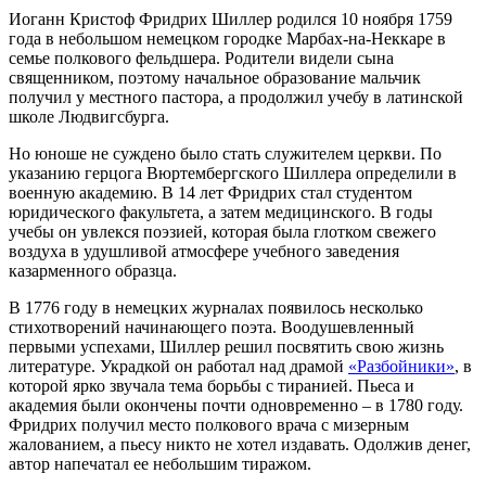
Иоганн Кристоф Фридрих Шиллер родился 10 ноября 1759
года в небольшом немецком городке Марбах-на-Неккаре в
семье полкового фельдшера. Родители видели сына
священником, поэтому начальное образование мальчик
получил у местного пастора, а продолжил учебу в латинской
школе Людвигсбурга.
Но юноше не суждено было стать служителем церкви. По
указанию герцога Вюртембергского Шиллера определили в
военную академию. В 14 лет Фридрих стал студентом
юридического факультета, а затем медицинского. В годы
учебы он увлекся поэзией, которая была глотком свежего
воздуха в удушливой атмосфере учебного заведения
казарменного образца.
В 1776 году в немецких журналах появилось несколько
стихотворений начинающего поэта. Воодушевленный
первыми успехами, Шиллер решил посвятить свою жизнь
литературе. Украдкой он работал над драмой
«Разбойники»
, в
которой ярко звучала тема борьбы с тиранией. Пьеса и
академия были окончены почти одновременно – в 1780 году.
Фридрих получил место полкового врача с мизерным
жалованием, а пьесу никто не хотел издавать. Одолжив денег,
автор напечатал ее небольшим тиражом.