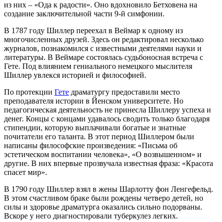
из них – «Ода к радости». Оно вдохновило Бетховена на
создание заключительной части 9-й симфонии.
В 1787 году Шиллер переехал в Веймар к одному из
многочисленных друзей. Здесь он редактировал несколько
журналов, познакомился с известными деятелями науки и
литературы. В Веймаре состоялась судьбоносная встреча с
Гете. Под влиянием гениального немецкого мыслителя
Шиллер увлекся историей и философией.
По протекции
Гете
драматургу предоставили место
преподавателя истории в Йенском университете. Но
педагогическая деятельность не принесла Шиллеру успеха и
денег. Концы с концами удавалось сводить только благодаря
стипендии, которую выплачивали богатые и знатные
почитатели его таланта. В этот период Шиллером были
написаны философские произведения: «Письма об
эстетическом воспитании человека», «О возвышенном» и
другие. В них впервые прозвучала известная фраза: «Красота
спасет мир».
В 1790 году Шиллер взял в жены Шарлотту фон Ленгефельд.
В этом счастливом браке были рождены четверо детей, но
силы и здоровье драматурга оказались сильно подорваны.
Вскоре у него диагностировали туберкулез легких.