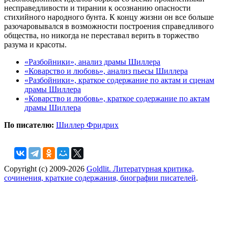
несправедливости и тирании к осознанию опасности
стихийного народного бунта. К концу жизни он все больше
разочаровывался в возможности построения справедливого
общества, но никогда не переставал верить в торжество
разума и красоты.
«Разбойники», анализ драмы Шиллера
«Коварство и любовь», анализ пьесы Шиллера
«Разбойники», краткое содержание по актам и сценам
драмы Шиллера
«Коварство и любовь», краткое содержание по актам
драмы Шиллера
По писателю:
Шиллер Фридрих
Copyright (c) 2009-2026
Goldlit. Литературная критика,
сочинения, краткие содержания, биографии писателей
.