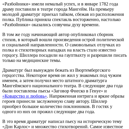
«Разбойники» имели немалый успех, и в январе 1782 года
драму поставили в театре города Мангейм. На премьеру
молодой драматург приехал тайком, сбежав из расположения
полка. Публика приняла спектакль восторженно, настолько
«Разбойники» оказались созвучны духу времени.
В том же году начинающий автор опубликовал сборник
стихов, в который вошли произведения острой политической
и социальной направленности. О самовольных отлучках из
полка и стихотворных нападках на власть стало известно
герцогу. Шиллера посадили на гауптвахту и разрешили писать
только на медицинские темы.
Драматург был вынужден бежать из Вюртембергского
герцогства. Некоторое время он жил у знакомых под чужим
именем, а затем получил место штатного драматурга
Мангеймского национального театра. В следующие два года
были поставлены пьесы «Заговор Фиеско в Генуе» и
«Коварство и любовь»
. Напряженная интрига и яркие образы
героев принесли заслуженную славу автору. Шиллер
приобрел большое количество поклонников. В гостях у
одного из них он прожил следующие два года.
В это время драматург написал пьесу на историческую тему
«Дон Карлос» и множество стихотворений. Самое известное