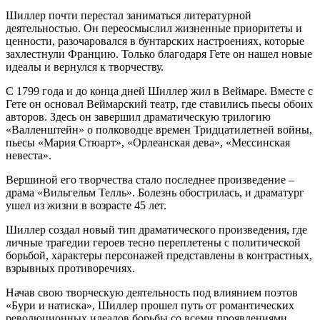
Шиллер почти перестал заниматься литературной
деятельностью. Он переосмыслил жизненные приоритеты и
ценности, разочаровался в бунтарских настроениях, которые
захлестнули Францию. Только благодаря Гете он нашел новые
идеалы и вернулся к творчеству.
С 1799 года и до конца дней Шиллер жил в Веймаре. Вместе с
Гете он основал Веймарский театр, где ставились пьесы обоих
авторов. Здесь он завершил драматическую трилогию
«Валленштейн» о полководце времен Тридцатилетней войны,
пьесы «Мария Стюарт», «Орлеанская дева», «Мессинская
невеста».
Вершиной его творчества стало последнее произведение –
драма «Вильгельм Телль». Болезнь обострилась, и драматург
ушел из жизни в возрасте 45 лет.
Шиллер создал новый тип драматического произведения, где
личные трагедии героев тесно переплетены с политической
борьбой, характеры персонажей представлены в контрастных,
взрывных противоречиях.
Начав свою творческую деятельность под влиянием поэтов
«Бури и натиска», Шиллер прошел путь от романтических
революционных идеалов борьбы со всеми проявлениями