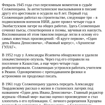
Февраль 1945 года стал переломным моментом в судьбе
Солженицына. За антисталинские высказывания в письме
другу его арестовали и осудили на 8 лет. Первый год
Солженицын работал на строительстве, следующие три – в
подмосковном военном НИИ, далее провел четыре года в
Экибастузском лагере на общих работах. Здесь Солженицын
сочинял пьесы, стихотворения и поэмы, заучивая их наизусть.
Воспоминания об этом тяжелом периоде легли в основу его
самых известных произведений: «В круге первом», «Один
день Ивана Денисовича», «Раковый корпус», «Архипелаг
ГУЛАГ».
В 1952 году у Александра Исаевича обнаружили и удалили
злокачественную опухоль. Через год его отправили на
поселение в Казахстан, а еще через четыре года
реабилитировали. Солженицын устроился работать учителем
в Рязани. Одновременно с преподаванием физики и
астрономии он продолжал писать.
В 1961 году Солженицыну удалось передать Александру
Твардовскому рассказ о жизни в сталинских лагерях под
названием «Один день Ивана Денисовича». Главный редактор
журнала «Новый мир» высоко оценил произведение и стал
хлопотать о его публикации. С личного разрешения Хрущева