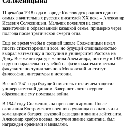
Солженицына
11 декабря 1918 года в городе Кисловодск родился один из
самых значительных русских писателей ХХ века – Александр
Исаевич Солженицын. Мальчик появился на свет в
зажиточной и образованной казацкой семье, примерно через
полгода после трагической смерти отца.
Еще во время учебы в средней школе Солженицын начал
писать стихотворения и эссе, но будущей специальностью
выбрал математику и поступил в университет Ростова-на-
Дону. Все же литература манила Александра, поэтому в 1939
году он параллельно с учебой на физико-математическом
факультете поступил заочно в Московский институт
философии, литературы и истории.
Весной 1941 года будущий писатель с отличием защитил
университетский диплом. Завершить литературное
образование ему помешала война.
В 1942 году Солженицына призвали в армию. После
окончания Костромского военного училища его назначили
командиром батареи звуковой разведки в звании лейтенанта.
Александр храбро воевал, получил звание капитана, был
награжден орденами и медалями.