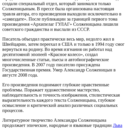
создали специальный отдел, который занимался только
Солженицыным. В прессе была организована настоящая
травля автора, его произведения выходили исключительно в
«самиздате». После публикации за границей первого тома
произведения «Архипелаг ГУЛАГ» Солженицына лишили
советского гражданства и выслали из СССР.
Писатель объездил практически весь мир, недолго жил в
Швейцарии, затем переехал в США и только в 1994 году смог
вернуться на родину. Во время изгнания он работал над
десятитомной эпопеей «Красное колесо», создал
многочисленные статьи, пьесы и автобиографические
произведения. В 2007 году писателю присуждена
Государственная премия. Умер Александр Солженицын в
августе 2008 года.
Его произведения поднимают глубокие нравственные
проблемы. Поражает художественное мастерство,
наблюдательность и точность изображения, стилистическая
выразительность каждого текста Солженицына, глубокое
осмысление и критический анализ различных социальных
процессов.
Литературное творчество Александра Солженицына
продолжает эпические, народные и языковые традиции
Льва