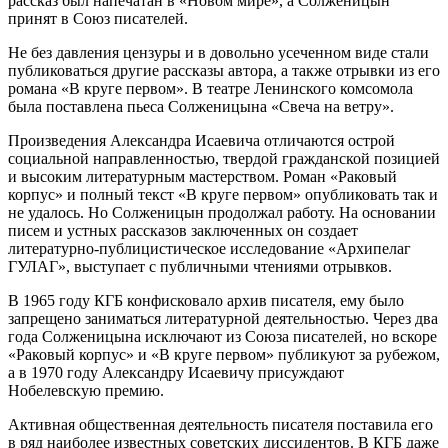
рассказ был напечатан в «Новом мире», а Солженицын
принят в Союз писателей.
Не без давления цензуры и в довольно усеченном виде стали
публиковаться другие рассказы автора, а также отрывки из его
романа «В круге первом». В театре Ленинского комсомола
была поставлена пьеса Солженицына «Свеча на ветру».
Произведения Александра Исаевича отличаются острой
социальной направленностью, твердой гражданской позицией
и высоким литературным мастерством. Роман «Раковый
корпус» и полный текст «В круге первом» опубликовать так и
не удалось. Но Солженицын продолжал работу. На основании
писем и устных рассказов заключенных он создает
литературно-публицистическое исследование «Архипелаг
ГУЛАГ», выступает с публичными чтениями отрывков.
В 1965 году КГБ конфисковало архив писателя, ему было
запрещено заниматься литературной деятельностью. Через два
года Солженицына исключают из Союза писателей, но вскоре
«Раковый корпус» и «В круге первом» публикуют за рубежом,
а в 1970 году Александру Исаевичу присуждают
Нобелевскую премию.
Активная общественная деятельность писателя поставила его
в ряд наиболее известных советских диссидентов. В КГБ даже