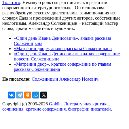
Толстого
. Немалую роль сыграл писатель в развитии
современного литературного языка. Он использовал
разнообразную лексику: диалектизмы, заимствования из
словаря Даля и произведений других авторов, собственные
неологизмы. Александр Солженицын – настоящий мастер
слова, яркий мыслитель и художник.
«Один день Ивана Денисовича», анализ рассказа
Солженицына
«Матрёнин двор», анализ рассказа Солженицына
«Один день Ивана Денисовича», краткое содержание
повести Солженицына
«Матрёнин двор», краткое содержание по главам
рассказа Солженицына
По писателю:
Солженицын Александр Исаевич
Copyright (c) 2009-2026
Goldlit. Литературная критика,
сочинения, краткие содержания, биографии писателей
.