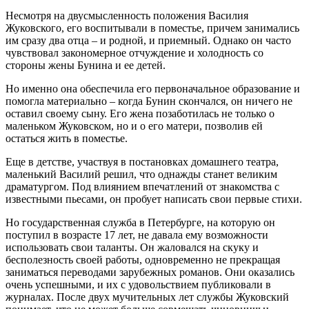
Несмотря на двусмысленность положения Василия
Жуковского, его воспитывали в поместье, причем занимались
им сразу два отца – и родной, и приемный. Однако он часто
чувствовал закономерное отчуждение и холодность со
стороны жены Бунина и ее детей.
Но именно она обеспечила его первоначальное образование и
помогла материально – когда Бунин скончался, он ничего не
оставил своему сыну. Его жена позаботилась не только о
маленьком Жуковском, но и о его матери, позволив ей
остаться жить в поместье.
Еще в детстве, участвуя в постановках домашнего театра,
маленький Василий решил, что однажды станет великим
драматургом. Под влиянием впечатлений от знакомства с
известными пьесами, он пробует написать свои первые стихи.
Но государственная служба в Петербурге, на которую он
поступил в возрасте 17 лет, не давала ему возможности
использовать свои таланты. Он жаловался на скуку и
бесполезность своей работы, одновременно не прекращая
заниматься переводами зарубежных романов. Они оказались
очень успешными, и их с удовольствием публиковали в
журналах. После двух мучительных лет службы Жуковский