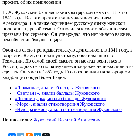
просить об их помиловании.
В. А. Жуковский был наставником царской семьи с 1817 по
1841 года. Все это время он занимался воспитанием
Александра II, а также обучением русскому языку женской
половины царской семьи. Относился к своим обязанностям
чрезвычайно серьезно. Он утверждал, что нет ничего важнее,
чем обучение будущего царя.
Окончив свою преподавательскую деятельность в 1841 году, в
возрасте 58 лет, он покинул страну, обосновавшись в
Германии. До самой своей смерти он мечтал вернуться в
России, однако его пошатнувшееся здоровье не позволили это
сделать. Он умер в 1852 году. Его похоронили на загородном
кладбище города Баден-Баден.
«Людмила», анализ баллады Жуковского
«Светлана», анализ баллады Жуковского
«Лесной царь», анализ баллады Жуковского
«Море», анализ стихотворения Жуковского
«Невыразимое», анализ стихотворения Жуковского
По писателю:
Жуковский Василий Андреевич