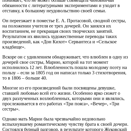
понимает, что не может больше совмещать чиновничьи
обязанности с литературными экспериментами и уходит в
отставку, к большому неудовольствию своей семьи.
Он переезжает в поместье Е. А. Протасовой, сводной сестры,
на положении учителя ее трех дочерей. Он занялся их
воспитанием, не прекращая своих творческих занятий.
Результатом их явились художественные переводы таких
произведений, как «Дон Кихот» Сервантеса и «Сельское
кладбище».
Вскоре он с удивлением обнаруживает, что влюблен в одну из
дочерей свое сестры, Марию, которой на тот момент
исполнилось 12 лет. Влюбленность пошла молодому поэту на
пользу – если за 1805 год он написал только 3 стихотворения,
то в 1806 – больше 40.
Многие из его произведений были посвящены девушке,
ставшей любовью всей его жизни. Особенно ярко сюжет о
двух разлученных возлюбленных, которыми они и являлись,
прослеживается в его работах «Три пояса», «Вечер», «Три
сестры».
Однако мать Марии была чрезвычайно недовольно
вспыхнувшему романтическому чувству брата к своей дочери.
Состоялся бурный разговор, в результате которого Жуковский