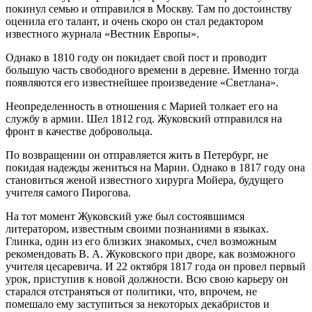
покинул семью и отправился в Москву. Там по достоинству
оценила его талант, и очень скоро он стал редактором
известного журнала «Вестник Европы».
Однако в 1810 году он покидает свой пост и проводит
большую часть свободного времени в деревне. Именно тогда
появляются его известнейшее произведение «Светлана».
Неопределенность в отношения с Марией толкает его на
службу в армии. Шел 1812 год. Жуковский отправился на
фронт в качестве добровольца.
По возвращении он отправляется жить в Петербург, не
покидая надежды жениться на Марии. Однако в 1817 году она
становиться женой известного хирурга Мойера, будущего
учителя самого Пирогова.
На тот момент Жуковский уже был состоявшимся
литератором, известным своими познаниями в языках.
Глинка, один из его близких знакомых, счел возможным
рекомендовать В. А. Жуковского при дворе, как возможного
учителя цесаревича. И 22 октября 1817 года он провел первый
урок, приступив к новой должности. Всю свою карьеру он
старался отстраняться от политики, что, впрочем, не
помешало ему заступиться за некоторых декабристов и