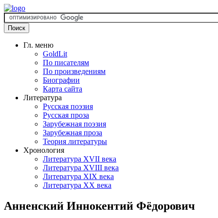
Гл. меню
GoldLit
По писателям
По произведениям
Биографии
Карта сайта
Литература
Русская поэзия
Русская проза
Зарубежная поэзия
Зарубежная проза
Теория литературы
Хронология
Литература XVII века
Литература XVIII века
Литература XIX века
Литература XX века
Анненский Иннокентий Фёдорович