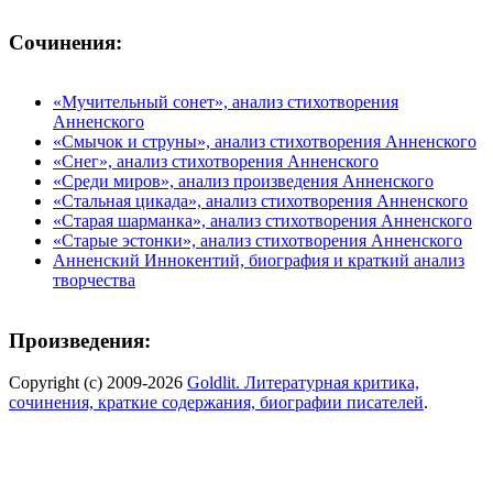
Сочинения:
«Мучительный сонет», анализ стихотворения
Анненского
«Смычок и струны», анализ стихотворения Анненского
«Снег», анализ стихотворения Анненского
«Среди миров», анализ произведения Анненского
«Стальная цикада», анализ стихотворения Анненского
«Старая шарманка», анализ стихотворения Анненского
«Старые эстонки», анализ стихотворения Анненского
Анненский Иннокентий, биография и краткий анализ
творчества
Произведения:
Copyright (c) 2009-2026
Goldlit. Литературная критика,
сочинения, краткие содержания, биографии писателей
.