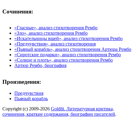
Сочинения:
«Гласные», анализ стихотворения Рембо
«Зло», анализ стихотворения Рембо
«Искательницы вшей», анализ стихотворения Рембо
«Предчувствия», анализ стихотворения
«Пьяный корабль», анализ стихотворения Артюра Рембо
«Сиротские подарки», анализ стихотворения Рембо
«Солнце и плоть», анализ стихотворения Рембо
Артюр Рембо, биография
Произведения:
Предчувствия
Пьяный корабль
Copyright (c) 2009-2026
Goldlit. Литературная критика,
сочинения, краткие содержания, биографии писателей
.