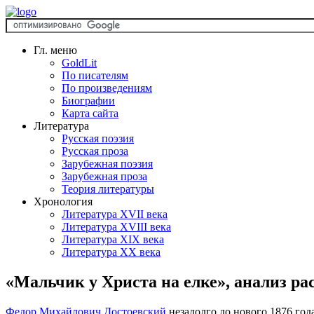
Гл. меню
GoldLit
По писателям
По произведениям
Биографии
Карта сайта
Литература
Русская поэзия
Русская проза
Зарубежная поэзия
Зарубежная проза
Теория литературы
Хронология
Литература XVII века
Литература XVIII века
Литература XIX века
Литература XX века
«Мальчик у Христа на елке», анализ ра
Федор Михайлович Достоевский
незадолго до нового 1876 год