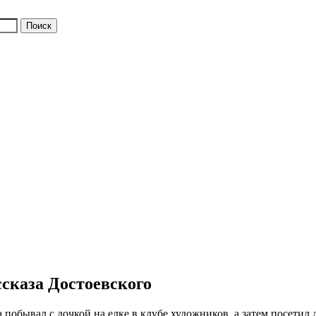
ссказа Достоевского
а побывал с дочкой на елке в клубе художников, а затем посетил