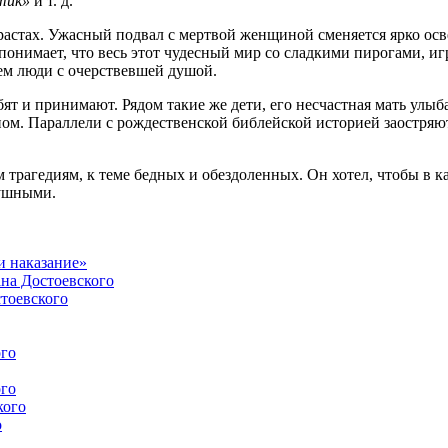
тик»
и т. д.
растах. Ужасный подвал с мертвой женщиной сменяется ярко ос
 понимает, что весь этот чудесный мир со сладкими пирогами, и
чем люди с очерствевшей душой.
юбят и принимают. Рядом такие же дети, его несчастная мать улы
сном. Параллели с рождественской библейской историей заостряю
 трагедиям, к теме бедных и обездоленных. Он хотел, чтобы в к
душными.
и наказание»
ана Достоевского
стоевского
ого
ого
кого
о