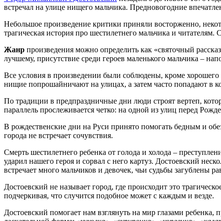
встречал на улице нищего мальчика. Предновогодние впечатлен
Небольшое произведение критики приняли восторженно, некотор
трагическая история про шестилетнего мальчика и читателям. С
Жанр
произведения можно определить как «святочный рассказ»
лучшему, присутствие среди героев маленького мальчика – на
Все условия в произведении были соблюдены, кроме хорошего ф
нищие попрошайничают на улицах, а затем часто попадают в коло
По традиции в предпраздничные дни люди строят вертеп, котор
параллель прослеживается четко: на одной из улиц перед Рожде
В рождественские дни на Руси принято помогать бедным и об
города не встречает сочувствия.
Смерть шестилетнего ребенка от голода и холода – преступлен
ударил нашего героя и сорвал с него картуз. Достоевский неск
встречает много мальчиков и девочек, чьи судьбы загублены р
Достоевский не называет город, где происходит это трагическо
подчеркивая, что случится подобное может с каждым и везде.
Достоевский помогает нам взглянуть на мир глазами ребенка, 