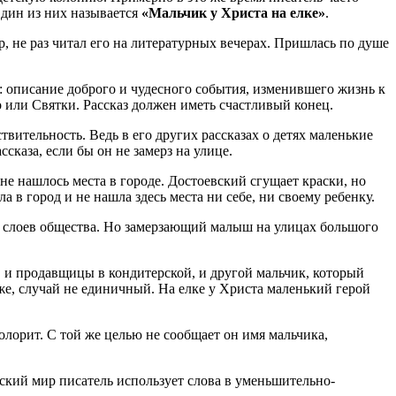
Один из них называется
«Мальчик у Христа на елке»
.
, не раз читал его на литературных вечерах. Пришлась по душе
: описание доброго и чудесного события, изменившего жизнь к
 или Святки. Рассказ должен иметь счастливый конец.
ительность. Ведь в его других рассказах о детях маленькие
сказа, если бы он не замерз на улице.
е нашлось места в городе. Достоевский сгущает краски, но
 в город и не нашла здесь места ни себе, ни своему ребенку.
 слоев общества. Но замерзающий малыш на улицах большого
, и продавщицы в кондитерской, и другой мальчик, который
 же, случай не единичный. На елке у Христа маленький герой
олорит. С той же целью не сообщает он имя мальчика,
тский мир писатель использует слова в уменьшительно-