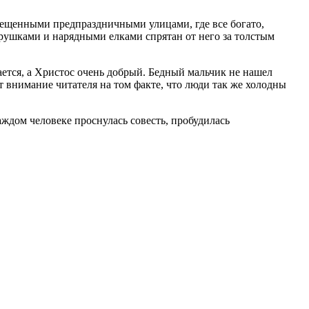
вещенными предпраздничными улицами, где все богато,
грушками и нарядными елками спрятан от него за толстым
бается, а Христос очень добрый. Бедный мальчик не нашел
т внимание читателя на том факте, что люди так же холодны
аждом человеке проснулась совесть, пробудилась