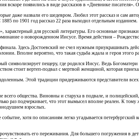
ия вскоре появились в виде рассказов в «Дневнике писателя». 
ые даже назвали его шедевром. Любил этот рассказ и сам автор
 1885 по 1901 год рассказ 22 раза выходил отдельным изданием.
, характерный для русской литературы. Его основные признаки
поминание о новорожденном Иисусе. Время действия – Рождество
инала. Здесь Достоевский не счел нужным приукрашивать действ
нии. Вполне вероятно, что такая судьба ждала и героя этого рас
ый символизирует пещеру, где родился Иисус. Ведь Богоматери н
ством стоит вертеп-подвал с мертвой женщиной, которая приехала
ездоленным. Этой традиции придерживаются представители всех
ие всего общества. Виновны и старуха в подвале, и полицейский
олько раз подчеркивает, что этот вымысел вполне реален. К тому
авнодушием взрослых.
е событие, хотя по описаниям легко угадывается петербургский к
прочувствовать его переживания. Для большего погружения в де