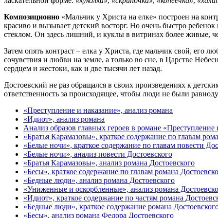
ласкательной форме:
«куколка»
,
«скрипочка»
,
«копеечка»
,
«хала
Композиционно
«Мальчик у Христа на елке» построен на конт
красиво и вызывает детский восторг. Но очень быстро ребенок
стеклом. Он здесь лишний, и куклы в витринах более живые, 
Затем опять контраст – елка у Христа, где мальчик свой, его л
сочувствия и любви на земле, а только во сне, в Царстве Небе
сердцем и жестоки, как и две тысячи лет назад.
Достоевский не раз обращался в своих произведениях к детским
ответственность за происходящее, чтобы люди не были равно
«Преступление и наказание», анализ романа
«Идиот», анализ романа
Анализ образов главных героев в романе «Преступление 
«Братья Карамазовы», краткое содержание по главам ром
«Белые ночи», краткое содержание по главам повести До
«Белые ночи», анализ повести Достоевского
«Братья Карамазовы», анализ романа Достоевского
«Бесы», краткое содержание по главам романа Достоевск
«Бедные люди», анализ романа Достоевского
«Униженные и оскорбленные», анализ романа Достоевск
«Идиот», краткое содержание по частям романа Достоевс
«Бедные люди», краткое содержание романа Достоевског
«Бесы», анализ романа Федора Достоевского