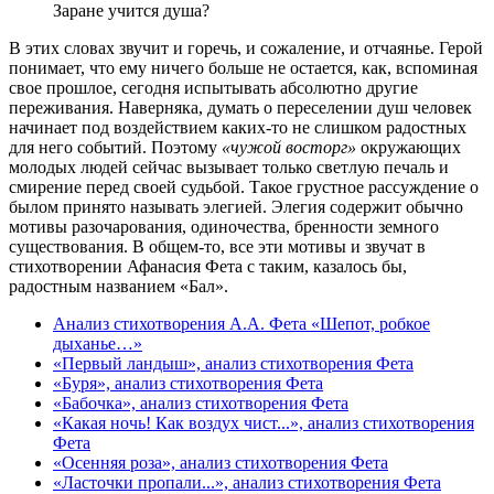
Заране учится душа?
В этих словах звучит и горечь, и сожаление, и отчаянье. Герой
понимает, что ему ничего больше не остается, как, вспоминая
свое прошлое, сегодня испытывать абсолютно другие
переживания. Наверняка, думать о переселении душ человек
начинает под воздействием каких-то не слишком радостных
для него событий. Поэтому
«чужой восторг»
окружающих
молодых людей сейчас вызывает только светлую печаль и
смирение перед своей судьбой. Такое грустное рассуждение о
былом принято называть элегией. Элегия содержит обычно
мотивы разочарования, одиночества, бренности земного
существования. В общем-то, все эти мотивы и звучат в
стихотворении Афанасия Фета с таким, казалось бы,
радостным названием «Бал».
Анализ стихотворения А.А. Фета «Шепот, робкое
дыханье…»
«Первый ландыш», анализ стихотворения Фета
«Буря», анализ стихотворения Фета
«Бабочка», анализ стихотворения Фета
«Какая ночь! Как воздух чист...», анализ стихотворения
Фета
«Осенняя роза», анализ стихотворения Фета
«Ласточки пропали...», анализ стихотворения Фета