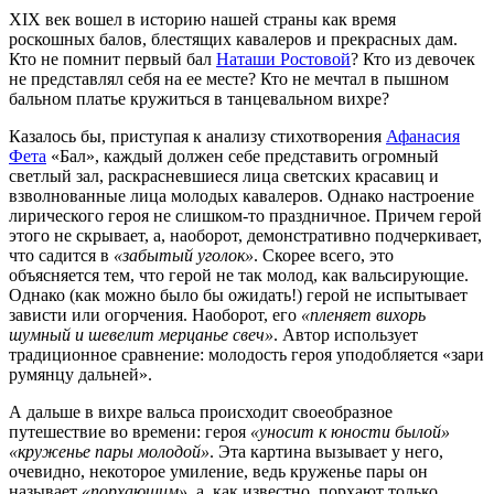
XIX век вошел в историю нашей страны как время
роскошных балов, блестящих кавалеров и прекрасных дам.
Кто не помнит первый бал
Наташи Ростовой
? Кто из девочек
не представлял себя на ее месте? Кто не мечтал в пышном
бальном платье кружиться в танцевальном вихре?
Казалось бы, приступая к анализу стихотворения
Афанасия
Фета
«Бал», каждый должен себе представить огромный
светлый зал, раскрасневшиеся лица светских красавиц и
взволнованные лица молодых кавалеров. Однако настроение
лирического героя не слишком-то праздничное. Причем герой
этого не скрывает, а, наоборот, демонстративно подчеркивает,
что садится в
«забытый уголок»
. Скорее всего, это
объясняется тем, что герой не так молод, как вальсирующие.
Однако (как можно было бы ожидать!) герой не испытывает
зависти или огорчения. Наоборот, его
«пленяет вихорь
шумный и шевелит мерцанье свеч»
. Автор использует
традиционное сравнение: молодость героя уподобляется «зари
румянцу дальней».
А дальше в вихре вальса происходит своеобразное
путешествие во времени: героя
«уносит к юности былой»
«круженье пары молодой»
. Эта картина вызывает у него,
очевидно, некоторое умиление, ведь круженье пары он
называет
«порхающим»
, а, как известно, порхают только