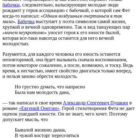
бабочки
, следовательно, вальсирующие молодые люди
рождают у героя ассоциацию с бабочкой, о которой сам Фет
когда-то написал:
«Одним воздушным очертаньем я так
мила»
.
Бабочка
выступает у поэта символом самой жизни,
хрупкой и вечной одновременно. Так и вид танцующих пар
«ничем неукротимо»
уносит героя к его юности былой,
которая все-таки навсегда останется для него вечной
молодостью.
Разумеется, для каждого человека его юность останется
неповторимой, она будет вызывать сначала воспоминания,
потом некоторое сожаление, а после, возможно, и тоску. Ведь
время, к несчастью, имеет свойство двигаться только вперед,
и нельзя заново обрести молодость.
Но грустно думать, что напрасно
Была нам молодость дана,
— так написал в свое время
Александр Сергеевич Пушкин
в
романе
«Евгений Онегин»
. Герой стихотворения Фета не дает
оценок ушедшей юности. Он не знает, чего хочет. Поэтому
допускает мысль, что
Бывалой жизнию дыша,
В чужой восторг переселяться