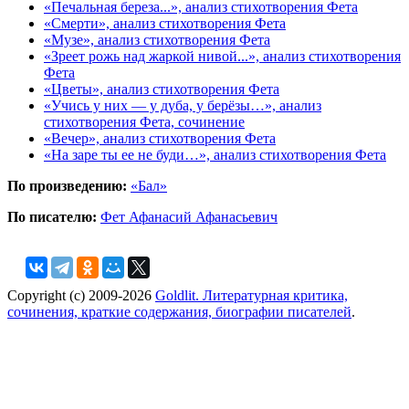
«Печальная береза...», анализ стихотворения Фета
«Смерти», анализ стихотворения Фета
«Музе», анализ стихотворения Фета
«Зреет рожь над жаркой нивой...», анализ стихотворения
Фета
«Цветы», анализ стихотворения Фета
«Учись у них — у дуба, у берёзы…», анализ
стихотворения Фета, сочинение
«Вечер», анализ стихотворения Фета
«На заре ты ее не буди…», анализ стихотворения Фета
По произведению:
«Бал»
По писателю:
Фет Афанасий Афанасьевич
Copyright (c) 2009-2026
Goldlit. Литературная критика,
сочинения, краткие содержания, биографии писателей
.