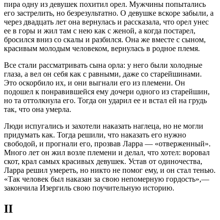
пира одну из девушек похитил орел. Мужчины попытались
его застрелить, но безрезультатно. О девушке вскоре забыли, а
через двадцать лет она вернулась и рассказала, что орел унес
ее в горы и жил там с нею как с женой, а когда постарел,
бросился вниз со скалы и разбился. Она же вместе с сыном,
красивым молодым человеком, вернулась в родное племя.
Все стали рассматривать сына орла: у него были холодные
глаза, а вел он себя как с равными, даже со старейшинами.
Это оскорбило их, и они выгнали его из племени. Он
подошел к понравившейся ему дочери одного из старейшин,
но та оттолкнула его. Тогда он ударил ее и встал ей на грудь
так, что она умерла.
Люди испугались и захотели наказать наглеца, но не могли
придумать как. Тогда решили, что наказать его нужно
свободой, и прогнали его, прозвав Ларра — «отверженный».
Много лет он жил возле племени и делал, что хотел: воровал
скот, крал самых красивых девушек. Устав от одиночества,
Ларра решил умереть, но никто не помог ему, и он стал тенью.
«Так человек был наказан за свою непомерную гордость»,—
закончила Изергиль свою поучительную историю.
II