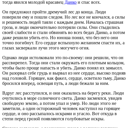
тогда явился молодой красавец
Данко
и спас всех.
Он предложил пройти дремучий лес до конца. Люди
поверили ему и пошли следом. Но лес все не кончался, а силы
и решимость людей таяли с каждым днем. Началась страшная
гроза, и люди окончательно потеряли силы. Они стыдились
своей слабости и стали обвинять во всех бедах Данко, а потом
даже решили убить его. Но юноша понял, что без него они
точно погибнут. Его сердце вспыхнуло желанием спасти их, а
глазах засверкали лучи этого могучего огня.
Однако люди истолковали это по-своему: они решили, что он
рассвирепел. Тогда они стали окружать его плотным кольцом,
чтобы было проще напасть и убить. Данко понял их замысел.
Он разорвал себе грудь и вырвал из нее сердце, высоко подняв
над головой. Горящее, как факел, сердце, осветило тьму, Данко
бросился вперед, освещая путь, а люди бежали за ним.
Вдруг лес расступился, и они оказались на берегу реки. Люди
очутились в море солнечного света. Данко засмеялся, увидев
свободную землю, а потом упал и умер. Но люди этого не
заметили, а один осторожный человек наступил на горящее
сердце, и оно рассыпалось искрами и угасло. Вот откуда в
степи перед грозой появляются голубоватые искры.