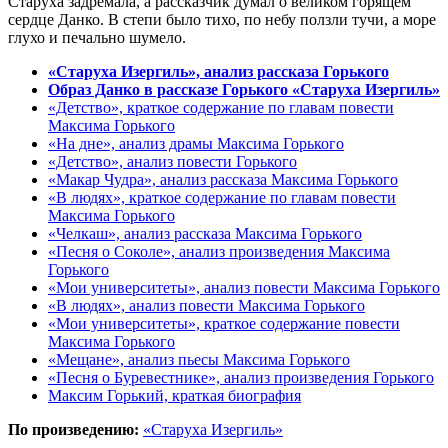
Старуха задремала, а рассказчик думал о великом горящем
сердце Данко. В степи было тихо, по небу ползли тучи, а море
глухо и печально шумело.
«Старуха Изергиль», анализ рассказа Горького
Образ Данко в рассказе Горького «Старуха Изергиль»
«Детство», краткое содержание по главам повести
Максима Горького
«На дне», анализ драмы Максима Горького
«Детство», анализ повести Горького
«Макар Чудра», анализ рассказа Максима Горького
«В людях», краткое содержание по главам повести
Максима Горького
«Челкаш», анализ рассказа Максима Горького
«Песня о Соколе», анализ произведения Максима
Горького
«Мои университеты», анализ повести Максима Горького
«В людях», анализ повести Максима Горького
«Мои университеты», краткое содержание повести
Максима Горького
«Мещане», анализ пьесы Максима Горького
«Песня о Буревестнике», анализ произведения Горького
Максим Горький, краткая биография
По произведению:
«Старуха Изергиль»