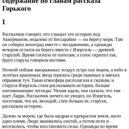
содержание по главам рассказа
Горького
I
Рассказчик говорит, что слышал эти истории под
Аккерманом, недалеко от Бессарабии — на берегу моря. Там
он собирал виноград вместе с молдаванами, а однажды
вечером остался на берегу вместе с Изергиль — древней
старухой. Время согнуло ее пополам, а голос скрипел так,
будто старуха говорила костями.
Ночной пейзаж завораживал: воздух остро пах морем, а небо в
золотых крапинках звезд терялось среди пышных и мягких
обрывков туч. Такая атмосфера располагала к сказкам, и
старуха Изергиль стала рассказывать истории, больше
напоминающие легенды. Указав вдаль, она сказала, что там
идет Ларра. Рассказчик ничего не увидел, но Изергиль,
посетовав, что он, молодой, слеп больше ее, старухи,
рассказала историю.
Далеко за морем, где была щедрая и прекрасная земля, жило
одно племя. Люди занимались охотой, а потом пели и
веселились, чтобы восстановить силы. Однажды во время