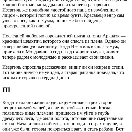
ходили богатые паны, дрались из-за нее и разорялись.
Изергиль же полюбила «достойного пана с изрубленным
лицом», который погиб во время бунта. Красавец-венгр сам
ушел от нее, как от чумы, но позже был найден с
простреленной головой.
Последней любовью сорокалетней цыганки стал Аркадэк —
красивый шляхтич, которого она спасла из плена. Однако он
отверг любящую женщину. Тогда Изергиль вышла замуж,
приехала в Молдавию, а год назад схоронив мужа, живет
теперь рядом с молодежью и рассказывает свои сказки.
Изергиль спросила рассказчика, видит ли он искры в степи.
Тот вновь ничего не увидел, а старая цыганка поведала, что
искры от горящего сердца Данко.
III
Когда-то давно жили люди, окруженные с трех сторон
непроходимой чащей, а с четвертой — степью. Когда
появились иные племена, пришлось им уйти в глубь
дремучего леса, где были болота, источающие смертельный
смрад. Начали люди гибнуть, это породило страх в душе, и
они уже были готовы покориться врагу и стать рабами. Вот