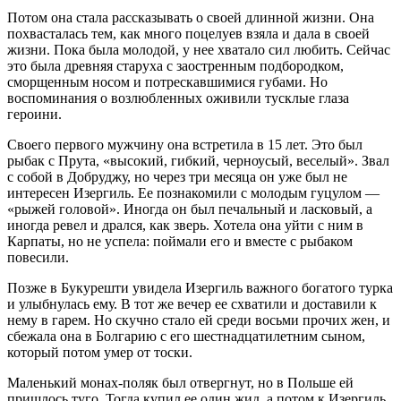
Потом она стала рассказывать о своей длинной жизни. Она
похвасталась тем, как много поцелуев взяла и дала в своей
жизни. Пока была молодой, у нее хватало сил любить. Сейчас
это была древняя старуха с заостренным подбородком,
сморщенным носом и потрескавшимися губами. Но
воспоминания о возлюбленных оживили тусклые глаза
героини.
Своего первого мужчину она встретила в 15 лет. Это был
рыбак с Прута, «высокий, гибкий, черноусый, веселый». Звал
с собой в Добруджу, но через три месяца он уже был не
интересен Изергиль. Ее познакомили с молодым гуцулом —
«рыжей головой». Иногда он был печальный и ласковый, а
иногда ревел и дрался, как зверь. Хотела она уйти с ним в
Карпаты, но не успела: поймали его и вместе с рыбаком
повесили.
Позже в Букурешти увидела Изергиль важного богатого турка
и улыбнулась ему. В тот же вечер ее схватили и доставили к
нему в гарем. Но скучно стало ей среди восьми прочих жен, и
сбежала она в Болгарию с его шестнадцатилетним сыном,
который потом умер от тоски.
Маленький монах-поляк был отвергнут, но в Польше ей
пришлось туго. Тогда купил ее один жид, а потом к Изергиль