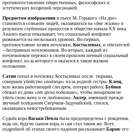
противопоставление общественных, философских и
эстетических воззрений персонажей.
Предметом изображения
в пьесе М. Горького «На дне»
становится сознание людей, оказавшихся на
«дне жизни»
в
результате глубинных процессов в обществе начала ХХ века.
Анализ пьесы показывает, что социальный конфликт
развивается на нескольких уровнях. Во-первых,
противостояние хозяев ночлежки,
Костылевых
, и обитателей
– бесправных ночлежников. Во-вторых, каждый из
ночлежников пережил в своем прошлом личный социальный
конфликт, из-за которого и оказался в таком жалком
положении.
Сатин
попал в ночлежку Костылевых после тюрьмы,
совершив убийство
«подлеца»
из-за родной сестры.
Клещ
,
всю жизнь работающий слесарем, потерял работу.
Бубнов
сбежал из дома
«от греха подальше»
, чтобы ненароком не
убить свою жену и ее любовника.
Актер
, имевший прежде
звучный псевдоним Сверчков-Задунайский, спился,
оказавшись невостребованным.
Судьба вора
Васьки Пепла
была предопределена с рождения,
ведь он, будучи сыном вора, и сам стал таким же. Всех
подробней об этапах своего падения рассказывает
Барон
: его