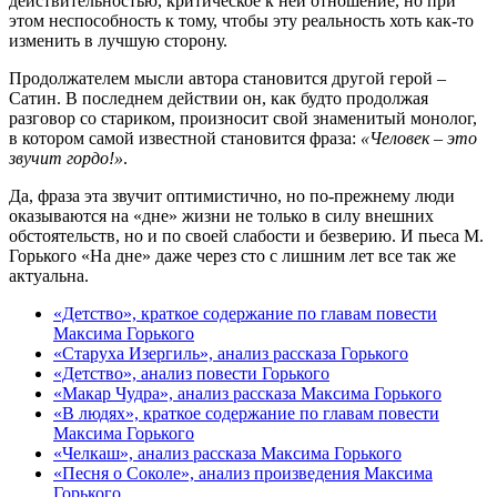
действительностью, критическое к ней отношение, но при
этом неспособность к тому, чтобы эту реальность хоть как-то
изменить в лучшую сторону.
Продолжателем мысли автора становится другой герой –
Сатин. В последнем действии он, как будто продолжая
разговор со стариком, произносит свой знаменитый монолог,
в котором самой известной становится фраза:
«Человек – это
звучит гордо!»
.
Да, фраза эта звучит оптимистично, но по-прежнему люди
оказываются на «дне» жизни не только в силу внешних
обстоятельств, но и по своей слабости и безверию. И пьеса М.
Горького «На дне» даже через сто с лишним лет все так же
актуальна.
«Детство», краткое содержание по главам повести
Максима Горького
«Старуха Изергиль», анализ рассказа Горького
«Детство», анализ повести Горького
«Макар Чудра», анализ рассказа Максима Горького
«В людях», краткое содержание по главам повести
Максима Горького
«Челкаш», анализ рассказа Максима Горького
«Песня о Соколе», анализ произведения Максима
Горького