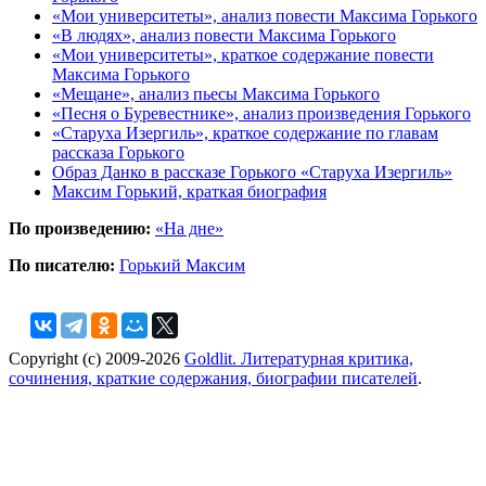
«Мои университеты», анализ повести Максима Горького
«В людях», анализ повести Максима Горького
«Мои университеты», краткое содержание повести
Максима Горького
«Мещане», анализ пьесы Максима Горького
«Песня о Буревестнике», анализ произведения Горького
«Старуха Изергиль», краткое содержание по главам
рассказа Горького
Образ Данко в рассказе Горького «Старуха Изергиль»
Максим Горький, краткая биография
По произведению:
«На дне»
По писателю:
Горький Максим
Copyright (c) 2009-2026
Goldlit. Литературная критика,
сочинения, краткие содержания, биографии писателей
.