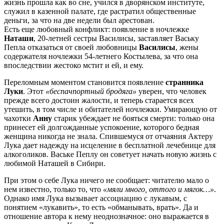
жизнь прошла как во сне, учился в дворянском институте,
служил в казенной палате, где растратил общественные
деньги, за что на две недели был арестован.
Есть еще любовный конфликт: появление в ночлежке
Наташи
, 20-летней сестры Василисы, заставляет Ваську
Пепла отказаться от своей любовницы
Василисы
, жены
содержателя ночлежки 54-летнего Костылева, за что она
впоследствии жестоко мстит и ей, и ему.
Переломным моментом становится появление
странника
Луки
. Этот
«беспачпортный бродяга»
уверен, что человек
прежде всего достоин жалости, и теперь старается всех
утешить, в том числе и обитателей ночлежки. Умирающую от
чахотки
Анну
старик убеждает не бояться смерти: только она
принесет ей долгожданные успокоение, которого бедная
женщина никогда не знала. Спившемуся от отчаяния Актеру
Лука дает надежду на исцеление в бесплатной лечебнице для
алкоголиков. Ваське Пеплу он советует начать новую жизнь с
любимой Наташей в Сибири.
При этом о себе Лука ничего не сообщает: читателю мало о
нем известно, только то, что
«мяли много, оттого и мягок…»
.
Однако имя Лука вызывает ассоциацию с лукавым, с
понятием «лукавить», то есть «обманывать, врать». Да и
отношение автора к нему неоднозначное: оно выражается в