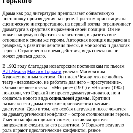
Горького
Драма как род литературы предполагает обязательную
постановку произведения на сцене. При этом ориентация на
сценическую интерпретацию, на первый взгляд, ограничивает
драматурга в средствах выражения своей позиции. Он не
может напрямую обратиться к читателю, выразить свое
отношение к своим же героям. Авторская позиция выражена в
ремарках, в развитии действия пьесы, в монологах и диалогах
героев. Ограничено и время действия, ведь спектакль не
может длиться долго.
В 1902 году благодаря новаторским постановкам по пьесам
А.П.Чехова
Максим Горький
увлекся Московским
Художественным театром. Он писал Чехову, что не любить
театр «невозможно, не работать для него – преступление».
Однако первые пьесы – «Мещане» (1901) и «На дне» (1902) –
показали, что Горький не просто драматург-новатор, но и
создатель нового вида
социальной драмы
. Критики
называют его драматические произведения пьесами-
диспутами. Дело в том, что особая нагрузка в пьесе ложится
на драматургический конфликт – острое столкновение героев.
Именно конфликт движет сюжет, заставляя зрителя
напряженно следить за его развитием. У Горького ведущую
роль играют идеологические конфликты, резкое