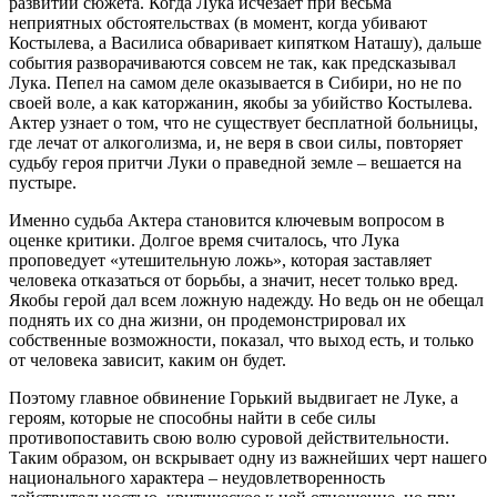
развитии сюжета. Когда Лука исчезает при весьма
неприятных обстоятельствах (в момент, когда убивают
Костылева, а Василиса обваривает кипятком Наташу), дальше
события разворачиваются совсем не так, как предсказывал
Лука. Пепел на самом деле оказывается в Сибири, но не по
своей воле, а как каторжанин, якобы за убийство Костылева.
Актер узнает о том, что не существует бесплатной больницы,
где лечат от алкоголизма, и, не веря в свои силы, повторяет
судьбу героя притчи Луки о праведной земле – вешается на
пустыре.
Именно судьба Актера становится ключевым вопросом в
оценке критики. Долгое время считалось, что Лука
проповедует «утешительную ложь», которая заставляет
человека отказаться от борьбы, а значит, несет только вред.
Якобы герой дал всем ложную надежду. Но ведь он не обещал
поднять их со дна жизни, он продемонстрировал их
собственные возможности, показал, что выход есть, и только
от человека зависит, каким он будет.
Поэтому главное обвинение Горький выдвигает не Луке, а
героям, которые не способны найти в себе силы
противопоставить свою волю суровой действительности.
Таким образом, он вскрывает одну из важнейших черт нашего
национального характера – неудовлетворенность