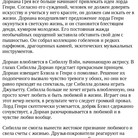
Дориана Грея все больше начинают привлекать идеи лорда
Генри. Согласно его суждений, человек не должен доверять
искусству и учиться у него красоте, он должен сам искать ее в
жизни. Дориана воодушевляет предложение лорда Генри
окунуться в свет­скую жизнь, и он становится блестящим
денди, кумиром молодежи. Его постоянная жажда
необычайных ощущений заставила обставить свой дом с
пышностью. Он собрал коллекцию гобеленов и редких
парфюмов, драгоценных камней, экзотических музыкальных
инструментов.
Дориан влюб­ля­ется в Сибиллу Вэйн, начинающую актрису. В
глазах Сибиллы Дориан предстает прекрасным принцем.
Дориан изве­щает Бэзила и Генри о помолвке. Решение их
подопеч­ного вызвало чувство тревоги у обоих, но они все
равно приходят на спектакль, где Сибилла должна играть
Джульетту. Сибилла больше не хочет играть влюбленную, она
просто хочет любить и быть любимой в жизни. Играет она в
этот вечер нехотя, в результате чего следует громкий провал.
Лорд Генри скептически усмехается, добряк Бэзил сдержанно
сочувствует, а Дориан разочаровывается в любимой и в
чувстве любви вообще.
Сибилла не смогла вынести жестокое признание любимого и
свела счеты с жизнью. Друзья-покро­ви­тели реаги­руют на