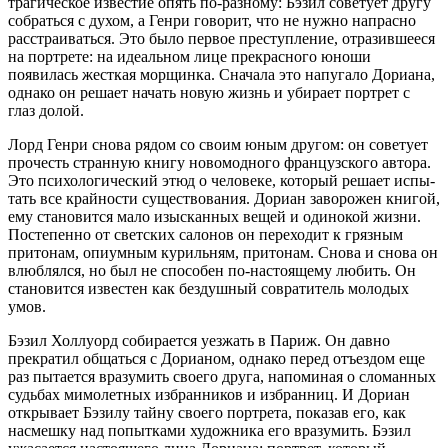
траги­че­ское изве­стие опять по-разному: Бэзил сове­тует другу
собраться с духом, а Генри говорит, что не нужно напрасно
расстраиваться. Это было первое преступление, отразившееся
на портрете: на идеальном лице прекрасного юноши
появилась жесткая морщинка. Сначала это напугало Дориана,
однако он решает начать новую жизнь и убирает портрет с
глаз долой.
Лорд Генри снова рядом со своим юным другом: он советует
прочесть странную книгу новомодного фран­цуз­ского автора.
Это психологический этюд о чело­веке, который решает испы­
тать все край­ности существования. Дориан заворожен книгой,
ему становится мало изысканных вещей и одинокой жизни.
Постепенно от светских салонов он переходит к грязным
притонам, опиумным курильням, притонам. Снова и снова он
влюблялся, но был не способен по-настоящему любить. Он
становится известен как бездушный совратитель молодых
умов.
Бэзил Холлуорд собирается уезжать в Париж. Он давно
прекратил общаться с Дорианом, однако перед отъездом еще
раз пытается вразумить своего друга, напо­миная о сломанных
судьбах мимо­летных избран­ников и избранниц. И Дориан
открывает Бэзилу тайну своего портрета, показав его, как
насмешку над попытками художника его вразумить. Бэзил