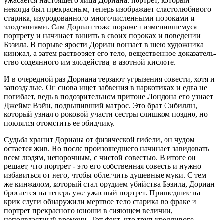
ужасается настоящего лица Дориана: портрет, который
некогда был прекрасным, теперь изображает сластолюбивого
старика, изуродованного многочисленными пороками и
злодеяниями. Сам Дориан тоже поражен изменившемуся
портрету и начинает винить в своих пороках и поведении
Бэзила. В порыве ярости Дориан вонзает в шею художника
кинжал, а затем растворяет его тело, веще­ственное дока­за­тель­
ство соде­ян­ного им злодей­ства, в азотной кислоте.
И в очередной раз Дориана терзают угрызения совести, хотя и
запоздалые. Он снова ищет забвения в нарко­тиках и едва не
погибает, ведь в подо­зри­тельном притоне Лондона его узнает
Джеймс Вэйн, подвыпивший матрос. Это брат Сибиллы,
который узнал о роковой участи сестры слишком поздно, но
поклялся отомстить ее обид­чику.
Судьба хранит Дориана от физи­че­ской гибели, он чудом
остается жив. Но после произошедшего начинает завидовать
всем людям, непорочным, с чистой совестью. В итоге он
решает, что портрет - это его собственная совесть и нужно
избавиться от него, чтобы облегчить душевные муки. С тем
же кинжалом, который стал орудием убийства Бэзила, Дориан
бросается на теперь уже ужасный портрет. Пришедшие на
крик слуги обнаружили мертвое тело старика во фраке и
портрет прекрасного юноши в сияющем величии,
неподвластный времени. Тот факт, что труп уродливого