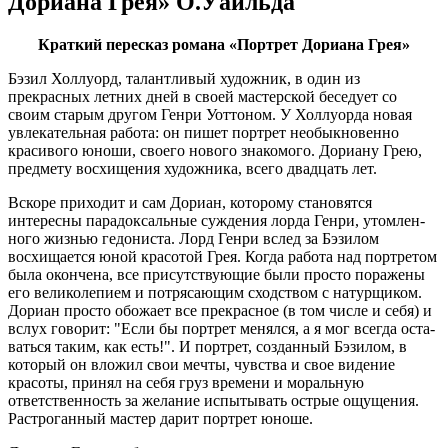
Дориана Грея» О.Уайльда
Краткий пересказ романа «Портрет Дориана Грея»
Бэзил Холлуорд, талантливый художник, в один из
прекрасных летних дней в своей мастерской беседует со
своим старым другом Генри Уоттоном. У Холлуорда новая
увлекательная работа: он пишет портрет необык­но­венно
краси­вого юноши, своего нового знакомого. Дориану Грею,
предмету восхищения художника, всего двадцать лет.
Вскоре приходит и сам Дориан, которому становятся
интересны пара­док­сальные суждения лорда Генри, утом­лен­
ного жизнью гедо­ниста. Лорд Генри вслед за Бэзилом
восхищается юной красотой Грея. Когда работа над портретом
была окончена, все присутствующие были просто поражены
его великолепием и потрясающим сходством с натурщиком.
Дориан просто обожает все прекрасное (в том числе и себя) и
вслух говорит: "Если бы портрет менялся, а я мог всегда оста­
ваться таким, как есть!". И портрет, созданный Бэзилом, в
который он вложил свои мечты, чувства и свое видение
красоты, принял на себя груз времени и моральную
ответственность за желание испытывать острые ощущения.
Растро­ганный мастер дарит портрет юноше.