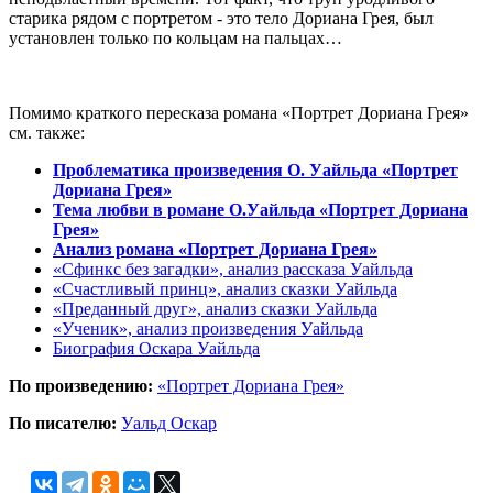
старика рядом с портретом - это тело Дориана Грея, был
установлен только по кольцам на пальцах…
Помимо краткого пересказа романа «Портрет Дориана Грея»
см. также:
Проблематика произведения О. Уайльда «Портрет
Дориана Грея»
Тема любви в романе О.Уайльда «Портрет Дориана
Грея»
Анализ романа «Портрет Дориана Грея»
«Сфинкс без загадки», анализ рассказа Уайльда
«Счастливый принц», анализ сказки Уайльда
«Преданный друг», анализ сказки Уайльда
«Ученик», анализ произведения Уайльда
Биография Оскара Уайльда
По произведению:
«Портрет Дориана Грея»
По писателю:
Уальд Оскар