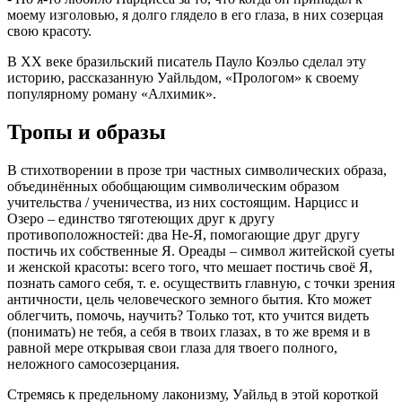
моему изголовью, я долго глядело в его глаза, в них созерцая
свою красоту.
В ХХ веке бразильский писатель Пауло Коэльо сделал эту
историю, рассказанную Уайльдом, «Прологом» к своему
популярному роману «Алхимик».
Тропы и образы
В стихотворении в прозе три частных символических образа,
объединённых обобщающим символическим образом
учительства / ученичества, из них состоящим. Нарцисс и
Озеро – единство тяготеющих друг к другу
противоположностей: два Не-Я, помогающие друг другу
постичь их собственные Я. Ореады – символ житейской суеты
и женской красоты: всего того, что мешает постичь своё Я,
познать самого себя, т. е. осуществить главную, с точки зрения
античности, цель человеческого земного бытия. Кто может
облегчить, помочь, научить? Только тот, кто учится видеть
(понимать) не тебя, а себя в твоих глазах, в то же время и в
равной мере открывая свои глаза для твоего полного,
неложного самосозерцания.
Стремясь к предельному лаконизму, Уайльд в этой короткой