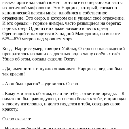
весьма оригинальный сюжет – хотя все его персонажи взяты
из античной мифологии. Это Нарцисс, который, согласно
канонической версии мифа, влюбился в собственное
отражение. Это озеро, в котором он и увидел своё отражение.
И это ореады – горные нимфы, часто резвящиеся на берегах
горных озёр. Одно из них даже названо в честь ореад
Орестиадой и находится в Западной Македонии, на высоте
625—630 метров над уровнем моря.
Когда Нарцисс умер, говорит Уайльд, Озеро его наслаждений
превратилось из чаши сладостных вод в чашу солёных слёз.
Узнав об этом, ореады сказали Озеру:
- Да, именно так и нужно оплакивать Нарцисса, ведь он был
так красив!
- А он был красив? – удивилось Озеро.
- Кому ж и знать об этом, если не тебе, - ответили ореады. – К
нам-то он был равнодушен, он вечно бежал к тебе, и припадал
к твоему изголовью, и долго гляделся в тебя, созерцая свою
красоту.
Озеро сказало:
- Но я-то любило Нарцисса за то, что когда он припадал к