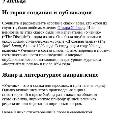
Уайльда
История создания и публикации
Сочинять и рассказывать короткие сказки всем, кто хотел их
слушать, было любимым делом
Оскара Уайльда
. И лишь
немногие из этих сказок были им напечатаны. «Ученик»
(“The Disciple”)
– одна из них. Она была опубликована в
оксфордском студенческом журнале «Духовная лампа» (
The
Spirit Lamp
) 6 июня 1893 года. В следующем году Уайльд
включил «Ученика» в состав цикла «Стихотворения в прозе»,
состоящего из шести произведений и впервые
опубликованного влиятельным литературным журналом
«Фортнайтли ревью» в июле 1894 года.
Жанр и литературное направление
«Ученик» – это и сказка для взрослых, и притча, и апокриф.
Однако включением этого произведения в цикл
стихотворений в прозе Уайльд раз и навсегда обнажил
субъективную, лирическую природу данной вещи как
рефлексии или медитации лирического героя.
Первый цикл стихотворений в прозе в европейской