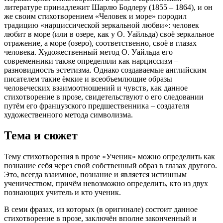
литературе принадлежит Шарлю Бодлеру (1855 – 1864), и он
же своим стихотворением «Человек и море» породил
традицию «нарциссической зеркальной любви»: человек
любит в море (или в озере, как у О. Уайльда) своё зеркальное
отражение, а море (озеро), соответственно, своё в глазах
человека. Художественный метод О. Уайльда его
современники также определяли как нарциссизм –
разновидность эстетизма. Однако создаваемые английским
писателем такие ёмкие и всеобъемлющие образы
человеческих взаимоотношений и чувств, как данное
стихотворение в прозе, свидетельствуют о его следовании
путём его французского предшественника – создателя
художественного метода символизма.
Тема и сюжет
Тему стихотворения в прозе «Ученик» можно определить как
познание себя через свой собственный образ в глазах другого.
Это, всегда взаимное, познание и является истинным
ученичеством, причём невозможно определить, кто из двух
познающих учитель и кто ученик.
В семи фразах, из которых (в оригинале) состоит данное
стихотворение в прозе, заключён вполне законченный и