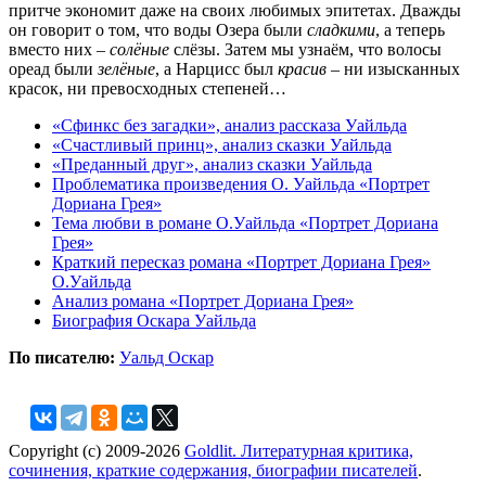
притче экономит даже на своих любимых эпитетах. Дважды
он говорит о том, что воды Озера были
сладкими
, а теперь
вместо них –
солёные
слёзы. Затем мы узнаём, что волосы
ореад были
зелёные
, а Нарцисс был
красив
– ни изысканных
красок, ни превосходных степеней…
«Сфинкс без загадки», анализ рассказа Уайльда
«Счастливый принц», анализ сказки Уайльда
«Преданный друг», анализ сказки Уайльда
Проблематика произведения О. Уайльда «Портрет
Дориана Грея»
Тема любви в романе О.Уайльда «Портрет Дориана
Грея»
Краткий пересказ романа «Портрет Дориана Грея»
О.Уайльда
Анализ романа «Портрет Дориана Грея»
Биография Оскара Уайльда
По писателю:
Уальд Оскар
Copyright (c) 2009-2026
Goldlit. Литературная критика,
сочинения, краткие содержания, биографии писателей
.