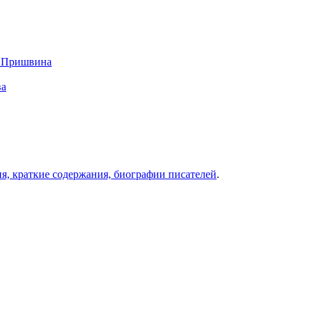
и Пришвина
ва
ия, краткие содержания, биографии писателей
.