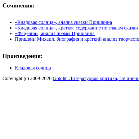
Сочинения:
«Кладовая солнца», анализ сказки Пришвина
«Кладовая солнца», краткое содержание по главам сказк
«Фацелия», анализ поэмы Пришвина
Пришвин Михаил, биография и краткий анализ творчест
Произведения:
Кладовая солнца
Copyright (c) 2009-2026
Goldlit. Литературная критика, сочинен