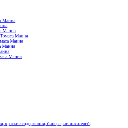
са Манна
анна
са Манна
 Томаса Манна
омаса Манна
а Манна
Манна
омаса Манна
ия, краткие содержания, биографии писателей
.