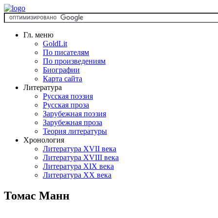
Гл. меню
GoldLit
По писателям
По произведениям
Биографии
Карта сайта
Литература
Русская поэзия
Русская проза
Зарубежная поэзия
Зарубежная проза
Теория литературы
Хронология
Литература XVII века
Литература XVIII века
Литература XIX века
Литература XX века
Томас Манн