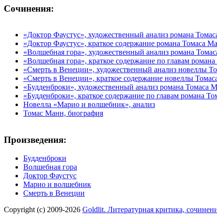
Сочинения:
«Доктор Фаустус», художественный анализ романа Тома
«Доктор Фаустус», краткое содержание романа Томаса М
«Волшебная гора», художественный анализ романа Тома
«Волшебная гора», краткое содержание по главам романа
«Смерть в Венеции», художественный анализ новеллы Т
«Смерть в Венеции», краткое содержание новеллы Томас
«Будденброки», художественный анализ романа Томаса 
«Будденброки», краткое содержание по главам романа Т
Новелла «Марио и волшебник», анализ
Томас Манн, биография
Произведения:
Будденброки
Волшебная гора
Доктор Фаустус
Марио и волшебник
Смерть в Венеции
Copyright (c) 2009-2026
Goldlit. Литературная критика, сочинен