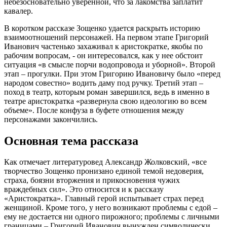
небезосновательно уверенной, что за лакомства заплатит
кавалер.
В коротком рассказе Зощенко удается раскрыть историю
взаимоотношений персонажей. На первом этапе Григорий
Иванович частенько захаживал к аристократке, якобы по
рабочим вопросам, - он интересовался, как у нее обстоит
ситуация «в смысле порчи водопровода и уборной». Второй
этап – прогулки. При этом Григорию Ивановичу было «перед
народом совестно» водить даму под ручку. Третий этап –
поход в театр, которым роман завершился, ведь в именно в
театре аристократка «развернула свою идеологию во всем
объеме». После конфуза в буфете отношения между
персонажами закончились.
Основная тема рассказа
Как отмечает литературовед Александр Жолковский, «все
творчество Зощенко пронизано единой темой недоверия,
страха, боязни вторжения и прикосновения чужих
враждебных сил». Это относится и к рассказу
«Аристократка». Главный герой испытывает страх перед
женщиной. Кроме того, у него возникают проблемы с едой –
ему не достается ни одного пирожного; проблемы с личными
границами – Григорий Иванович вынужден символически