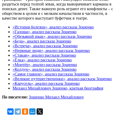
раздеться перед толпой зевак, когда выворачивает карманы в
поисках денег. Также важную роль играют его конфликты – с
обществом в целом и с мелким начальством в частности, в
качестве которого выступает буфетчик в театре.
«История болезни», анализ рассказа Зощенко
«Галоша», анализ рассказа Зощенко
«Обезьяний язык», анализ рассказа Зощенко
«Беда», анализ рассказа Зощенко
«Встреча», анализ рассказа Зощенко
«Нервные люди», анализ рассказа Зощенко
«Стакан», анализ рассказа Зощенко
«Ёлка», анализ рассказа Зощенко
«Монтёр», анализ рассказа Зощенко
«Колдун», анализ рассказа Зощенко
«Самое главное», анализ рассказа Зощенко
«Великие путешественники», анализ рассказа Зощенко
«Карусель», анализ рассказа Зощенко
Михаил Михайлович Зощенко, краткая биография
По писателю:
Зощенко Михаил Михайлович