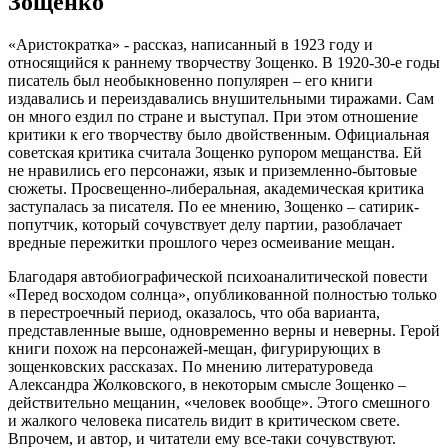
Зощенко
«Аристократка» - рассказ, написанный в 1923 году и
относящийся к раннему творчеству Зощенко. В 1920-30-е годы
писатель был необыкновенно популярен – его книги
издавались и переиздавались внушительными тиражами. Сам
он много ездил по стране и выступал. При этом отношение
критики к его творчеству было двойственным. Официальная
советская критика считала Зощенко рупором мещанства. Ей
не нравились его персонажи, язык и приземленно-бытовые
сюжеты. Просвещенно-либеральная, академическая критика
заступалась за писателя. По ее мнению, Зощенко – сатирик-
попутчик, который сочувствует делу партии, разоблачает
вредные пережитки прошлого через осмеивание мещан.
Благодаря автобиографической психоаналитической повести
«Перед восходом солнца», опубликованной полностью только
в перестроечный период, оказалось, что оба варианта,
представленные выше, одновременно верны и неверны. Герой
книги похож на персонажей-мещан, фигурирующих в
зощенковских рассказах. По мнению литературоведа
Александра Жолковского, в некоторым смысле Зощенко –
действительно мещанин, «человек вообще». Этого смешного
и жалкого человека писатель видит в критическом свете.
Впрочем, и автор, и читатели ему все-таки сочувствуют.