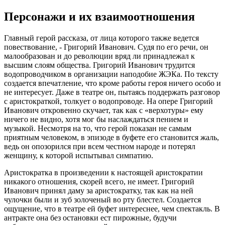
Персонажи и их взаимоотношения
Главный герой рассказа, от лица которого также ведется
повествование, - Григорий Иванович. Судя по его речи, он
малообразован и до революции вряд ли принадлежал к
высшим слоям общества. Григорий Иванович трудится
водопроводчиком в организации наподобие ЖЭКа. По тексту
создается впечатление, что кроме работы героя ничего особо и
не интересует. Даже в театре он, пытаясь поддержать разговор
с аристократкой, толкует о водопроводе. На опере Григорий
Иванович откровенно скучает, так как с «верхотуры» ему
ничего не видно, хотя мог бы наслаждаться пением и
музыкой. Несмотря на то, что герой показан не самым
приятным человеком, в эпизоде в буфете его становится жаль,
ведь он опозорился при всем честном народе и потерял
женщину, к которой испытывал симпатию.
Аристократка в произведении к настоящей аристократии
никакого отношения, скорей всего, не имеет. Григорий
Иванович принял даму за аристократку, так как на ней
чулочки были и зуб золоченый во рту блестел. Создается
ощущение, что в театре ей буфет интереснее, чем спектакль. В
антракте она без остановки ест пирожные, будучи