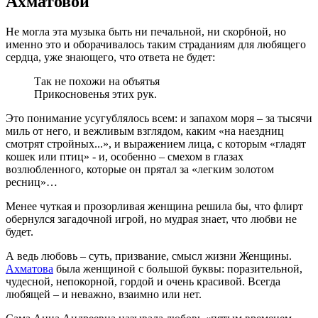
Ахматовой
Не могла эта музыка быть ни печальной, ни скорбной, но
именно это и оборачивалось таким страданиям для любящего
сердца, уже знающего, что ответа не будет:
Так не похожи на объятья
Прикосновенья этих рук.
Это понимание усугублялось всем: и запахом моря – за тысячи
миль от него, и вежливым взглядом, каким «на наездниц
смотрят стройных...», и выражением лица, с которым «гладят
кошек или птиц» - и, особенно – смехом в глазах
возлюбленного, которые он прятал за «легким золотом
ресниц»…
Менее чуткая и прозорливая женщина решила бы, что флирт
обернулся загадочной игрой, но мудрая знает, что любви не
будет.
А ведь любовь – суть, призвание, смысл жизни Женщины.
Ахматова
была женщиной с большой буквы: поразительной,
чудесной, непокорной, гордой и очень красивой. Всегда
любящей – и неважно, взаимно или нет.