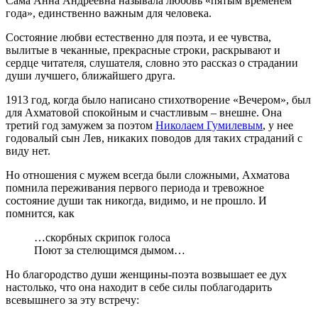
Сама Анна Андреевна называла любовь «пятым временем
года», единственно важным для человека.
Состояние любви естественно для поэта, и ее чувства,
вылитые в чеканные, прекрасные строки, раскрывают и
сердце читателя, слушателя, словно это рассказ о страдании
души лучшего, ближайшего друга.
1913 год, когда было написано стихотворение «Вечером», был
для Ахматовой спокойным и счастливым – внешне. Она
третий год замужем за поэтом
Николаем Гумилевым
, у нее
годовалый сын Лев, никаких поводов для таких страданий с
виду нет.
Но отношения с мужем всегда были сложными, Ахматова
помнила переживания первого периода и тревожное
состояние души так никогда, видимо, и не прошло. И
помнится, как
…скорбных скрипок голоса
Поют за стелющимся дымом…
Но благородство души женщины-поэта возвышает ее дух
настолько, что она находит в себе силы поблагодарить
всевышнего за эту встречу: