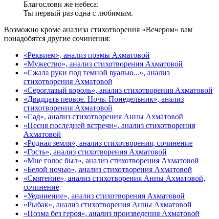
Благослови же небеса:
Ты первый раз одна с любимым.
Возможно кроме анализа стихотворения «Вечером» вам
понадобятся другие сочинения:
«Реквием», анализ поэмы Ахматовой
«Мужество», анализ стихотворения Ахматовой
«Сжала руки под темной вуалью...», анализ
стихотворения Ахматовой
«Сероглазый король», анализ стихотворения Ахматовой
«Двадцать первое. Ночь. Понедельник», анализ
стихотворения Ахматовой
«Сад», анализ стихотворения Анны Ахматовой
«Песня последней встречи», анализ стихотворения
Ахматовой
«Родная земля», анализ стихотворения, сочинение
«Гость», анализ стихотворения Ахматовой
«Мне голос был», анализ стихотворения Ахматовой
«Белой ночью», анализ стихотворения Ахматовой
«Смятение», анализ стихотворения Анны Ахматовой,
сочинение
«Уединение», анализ стихотворения Ахматовой
«Рыбак», анализ стихотворения Анны Ахматовой
«Поэма без героя», анализ произведения Ахматовой