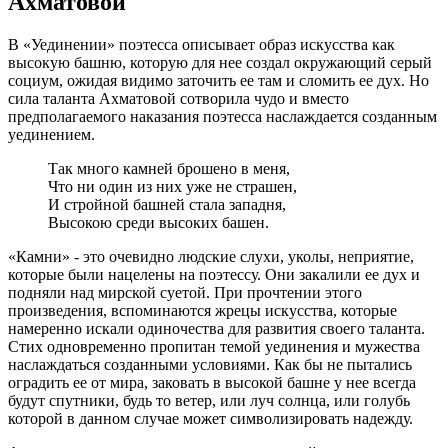
Ахматовой
В «Уединении» поэтесса описывает образ искусства как
высокую башню, которую для нее создал окружающий серый
социум, ожидая видимо заточить ее там и сломить ее дух. Но
сила таланта Ахматовой сотворила чудо и вместо
предполагаемого наказания поэтесса наслаждается созданным
уединением.
Так много камней брошено в меня,
Что ни один из них уже не страшен,
И стройной башней стала западня,
Высокою среди высоких башен.
«Камни» - это очевидно людские слухи, уколы, неприятие,
которые были нацелены на поэтессу. Они закалили ее дух и
подняли над мирской суетой. При прочтении этого
произведения, вспоминаются жрецы искусства, которые
намеренно искали одиночества для развития своего таланта.
Стих одновременно пропитан темой уединения и мужества
наслаждаться созданными условиями. Как бы не пытались
оградить ее от мира, заковать в высокой башне у нее всегда
будут спутники, будь то ветер, или луч солнца, или голубь
которой в данном случае может символизировать надежду.