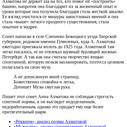
Ахматова не держит зла на тех, кто помог ей «построить»
башню, напротив она благодарит их за жизненный опыт и
уроки которые она получила благодаря столь жесткой закалке.
Ее взгляд очистился от мишуры завистливых мнений и она
стала «выше» легкого праздного существования, стала
опытнее и мудрее.
Сонет написан в селе Слепнево Бежецкого уезда Тверской
губернии, родовом имении Гумилевых, куда А. Ахматова
ежегодно приезжала вплоть до 1925 года. Ахматовой там
легко писалось, ее не отвлекал шумный бурлящий жизнью
Петербург. А так как она считала творчество вещью
спонтанной, которую нельзя запланировать, поэтесса целиком
полагалась на свою музу.
А не дописанную мной страницу,
Божественно спокойна и легка,
Допишет Музы смуглая рука.
Пишет этот сонет Анна Ахматова не соблюдая строгость
сонетной нормы, и он выглядит недоделанным,
недоработанным, однако это придает ему еще более
притягательный шарм.
«Реквием», анализ поэмы Ахматовой
«Мужество», анализ стихотворения Ахматовой