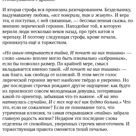
И вторая строфа вся пронизана разочарованием. Бездельнику,
выдумавшему любовь,
«все поверили, так и живут»
. И вера
эта, и поступки, с ней связанные, — бессмысленная сказка, по
мнению лирической героини. Наподобие той, в которую
верили люди несколько веков назад, про трёх китов и
черепаху. И поэтому следующая строфа, кроме печали,
проникнута ещё и торжеством.
«Но иным открывается тайна, И почиет на них тишина»
—
слово
«иным»
вполне могло быть изначально
«избранным»
,
если бы позволил размер. По крайней мере, смысл
вкладывается именно такой.
«И почиет на них тишина»
—
как благо, как свобода от иллюзий. В этом месте голос
лирической героини звучит наиболее твёрдо и уверенно. Но
две последние строчки рождают другое ощущение: как будто
их произносит совсем молоденькая девушка, потерявшая
какой-то ориентир, забывшая что-то важное.
«Я на это
наткнулась случайно, И с тех пор всё как будто больна.»
Что
это, если не сожаление? Если не понимание того, что
утраченная иллюзия, та самая открывшаяся
«тайна»
забрала
главную радость жизни? Недаром эти последние слова
отделены от спокойных, уверенных строчек многоточием. И
торжествующая правота сменяется тихой печалью.