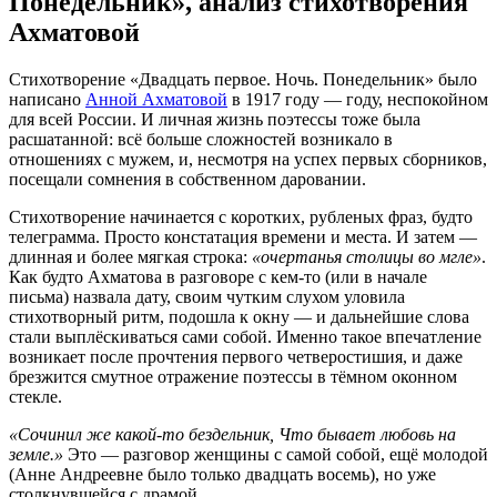
Понедельник», анализ стихотворения
Ахматовой
Стихотворение «Двадцать первое. Ночь. Понедельник» было
написано
Анной Ахматовой
в 1917 году — году, неспокойном
для всей России. И личная жизнь поэтессы тоже была
расшатанной: всё больше сложностей возникало в
отношениях с мужем, и, несмотря на успех первых сборников,
посещали сомнения в собственном даровании.
Стихотворение начинается с коротких, рубленых фраз, будто
телеграмма. Просто констатация времени и места. И затем —
длинная и более мягкая строка:
«очертанья столицы во мгле»
.
Как будто Ахматова в разговоре с кем-то (или в начале
письма) назвала дату, своим чутким слухом уловила
стихотворный ритм, подошла к окну — и дальнейшие слова
стали выплёскиваться сами собой. Именно такое впечатление
возникает после прочтения первого четверостишия, и даже
брезжится смутное отражение поэтессы в тёмном оконном
стекле.
«Сочинил же какой-то бездельник, Что бывает любовь на
земле.»
Это — разговор женщины с самой собой, ещё молодой
(Анне Андреевне было только двадцать восемь), но уже
столкнувшейся с драмой.