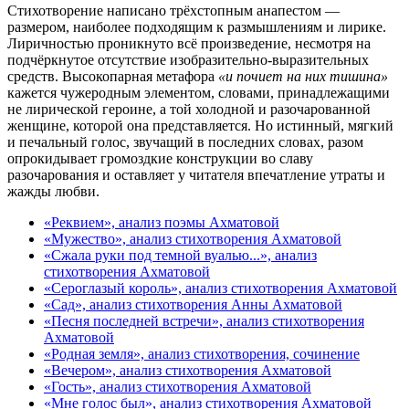
Стихотворение написано трёхстопным анапестом —
размером, наиболее подходящим к размышлениям и лирике.
Лиричностью проникнуто всё произведение, несмотря на
подчёркнутое отсутствие изобразительно-выразительных
средств. Высокопарная метафора
«и почиет на них тишина»
кажется чужеродным элементом, словами, принадлежащими
не лирической героине, а той холодной и разочарованной
женщине, которой она представляется. Но истинный, мягкий
и печальный голос, звучащий в последних словах, разом
опрокидывает громоздкие конструкции во славу
разочарования и оставляет у читателя впечатление утраты и
жажды любви.
«Реквием», анализ поэмы Ахматовой
«Мужество», анализ стихотворения Ахматовой
«Сжала руки под темной вуалью...», анализ
стихотворения Ахматовой
«Сероглазый король», анализ стихотворения Ахматовой
«Сад», анализ стихотворения Анны Ахматовой
«Песня последней встречи», анализ стихотворения
Ахматовой
«Родная земля», анализ стихотворения, сочинение
«Вечером», анализ стихотворения Ахматовой
«Гость», анализ стихотворения Ахматовой
«Мне голос был», анализ стихотворения Ахматовой