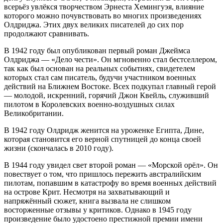
всерьёз увлёкся творчеством Эрнеста Хемингуэя, влияние
которого можно почувствовать во многих произведениях
Олдриджа. Этих двух великих писателей до сих пор
продолжают сравнивать.
В 1942 году был опубликован первый роман Джеймса
Олдриджа — «Дело чести». Он мгновенно стал бестселлером,
так как был основан на реальных событиях, свидетелем
которых стал сам писатель, будучи участником военных
действий на Ближнем Востоке. Всех подкупал главный герой
— молодой, искренний, горячий Джон Квейль, служивший
пилотом в Королевских военно-воздушных силах
Великобритании.
В 1942 году Олдридж женится на уроженке Египта, Дине,
которая становится его верной спутницей до конца своей
жизни (скончалась в 2010 году).
В 1944 году увидел свет второй роман — «Морской орёл». Он
повествует о том, что пришлось пережить австралийским
пилотам, попавшим в катастрофу во время военных действий
на острове Крит. Несмотря на захватывающий и
напряжённый сюжет, книга вызвала не слишком
восторженные отзывы у критиков. Однако в 1945 году
произведение было удостоено престижной премии имени