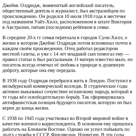
Джеймс Олдридж, знаменитый английский писатель,
общественный деятель и журналист, был австралийцем по
происхождению. Он родился 10 июля 1918 года в местечке
под названием Уайт-Хилл, расположенном в штате Виктория
в Австралии, пятым (последним) ребёнком в семье.
В середине 20-х гг семья переехала в городок Суон-Хилл, о
жизни в котором Джеймс Олдридж потом вспоминал почти в
каждом своём произведении. Отец работал редактором
местной газеты, и уже с 14 лет младший сын помогал ему —
правил статьи и был рассыльным. О матери известно мало, но
писатель всегда отмечал её любовь к природе и душевную
доброту, которые она ему передала.
В 1938 году Олдридж перебрался жить в Лондон. Поступил в
мельбурнский коммерческий колледж. В студенческие годы
активно выказывал сочувствие испанскому народу, который в
те годы вёл освободительную борьбу. Так сформировалась
антифашистская позиция будущего писателя, которую он был
верен до конца жизни.
С 1938 по 1945 года участвовал во Второй мировой войне в
качестве военного корреспондента. В основном ему пришлось
работать на Ближнем Востоке. Однако он успел побывать по
долгу службы в СССР, Финляндии, Норвегии. В эти годы