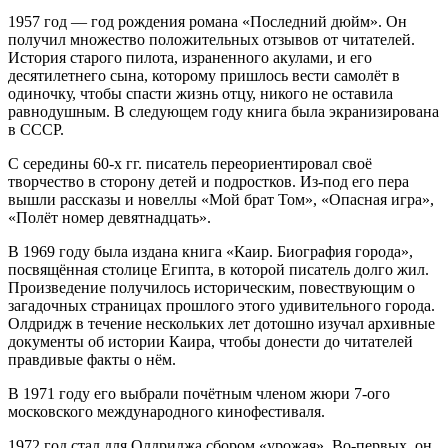
1957 год — год рождения романа «Последний дюйм». Он
получил множество положительных отзывов от читателей.
История старого пилота, израненного акулами, и его
десятилетнего сына, которому пришлось вести самолёт в
одиночку, чтобы спасти жизнь отцу, никого не оставила
равнодушным. В следующем году книга была экранизирована
в СССР.
С середины 60-х гг. писатель переориентировал своё
творчество в сторону детей и подростков. Из-под его пера
вышли рассказы и новеллы «Мой брат Том», «Опасная игра»,
«Полёт номер девятнадцать».
В 1969 году была издана книга «Каир. Биография города»,
посвящённая столице Египта, в которой писатель долго жил.
Произведение получилось историческим, повествующим о
загадочных страницах прошлого этого удивительного города.
Олдридж в течение нескольких лет дотошно изучал архивные
документы об истории Каира, чтобы донести до читателей
правдивые факты о нём.
В 1971 году его выбрали почётным членом жюри 7-ого
московского международного кинофестиваля.
1972 год стал для Олдриджа сбором «урожая». Во-первых, он