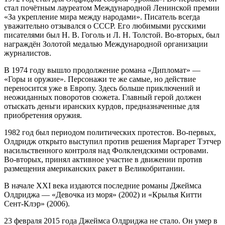
стал почётным лауреатом Международной Ленинской премии
«За укрепление мира между народами». Писатель всегда
уважительно отзывался о СССР. Его любимыми русскими
писателями был Н. В. Гоголь и Л. Н. Толстой. Во-вторых, был
награждён Золотой медалью Международной организации
журналистов.
В 1974 году вышло продолжение романа «Дипломат» —
«Горы и оружие». Персонажи те же самые, но действие
переносится уже в Европу. Здесь больше приключений и
неожиданных поворотов сюжета. Главный герой должен
отыскать деньги иранских курдов, предназначенные для
приобретения оружия.
1982 год был периодом политических протестов. Во-первых,
Олдридж открыто выступил против решения Маргарет Тэтчер
насильственного контроля над Фолклендскими островами.
Во-вторых, принял активное участие в движении против
размещения американских ракет в Великобритании.
В начале XXI века издаются последние романы Джеймса
Олдриджа — «Девочка из моря» (2002) и «Крылья Китти
Сент-Клэр» (2006).
23 февраля 2015 года Джеймса Олдриджа не стало. Он умер в