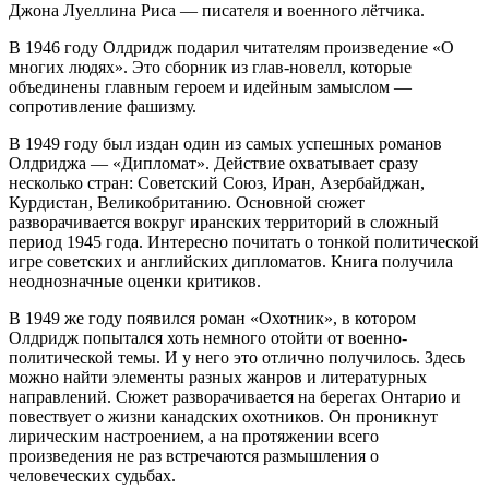
Джона Луеллина Риса — писателя и военного лётчика.
В 1946 году Олдридж подарил читателям произведение «О
многих людях». Это сборник из глав-новелл, которые
объединены главным героем и идейным замыслом —
сопротивление фашизму.
В 1949 году был издан один из самых успешных романов
Олдриджа — «Дипломат». Действие охватывает сразу
несколько стран: Советский Союз, Иран, Азербайджан,
Курдистан, Великобританию. Основной сюжет
разворачивается вокруг иранских территорий в сложный
период 1945 года. Интересно почитать о тонкой политической
игре советских и английских дипломатов. Книга получила
неоднозначные оценки критиков.
В 1949 же году появился роман «Охотник», в котором
Олдридж попытался хоть немного отойти от военно-
политической темы. И у него это отлично получилось. Здесь
можно найти элементы разных жанров и литературных
направлений. Сюжет разворачивается на берегах Онтарио и
повествует о жизни канадских охотников. Он проникнут
лирическим настроением, а на протяжении всего
произведения не раз встречаются размышления о
человеческих судьбах.