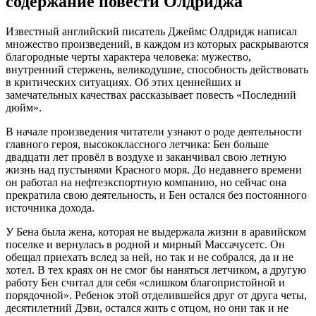
содержание повести Олдриджа
Известный английский писатель Джеймс Олдридж написал
множество произведений, в каждом из которых раскрываются
благородные черты характера человека: мужество,
внутренний стержень, великодушие, способность действовать
в критических ситуациях. Об этих ценнейших и
замечательных качествах рассказывает повесть «Последний
дюйм».
В начале произведения читатели узнают о роде деятельности
главного героя, высококлассного летчика: Бен больше
двадцати лет провёл в воздухе и заканчивал свою летную
жизнь над пустынями Красного моря. До недавнего времени
он работал на нефтеэкспортную компанию, но сейчас она
прекратила свою деятельность, и Бен остался без постоянного
источника дохода.
У Бена была жена, которая не выдержала жизни в аравийском
поселке и вернулась в родной и мирный Массачусетс. Он
обещал приехать вслед за ней, но так и не собрался, да и не
хотел. В тех краях он не смог бы наняться летчиком, а другую
работу Бен считал для себя «слишком благопристойной и
порядочной». Ребенок этой отделившейся друг от друга четы,
десятилетний Дэви, остался жить с отцом, но они так и не