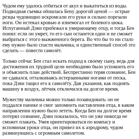
Чудом ему удалось отбиться от акул и выкатиться из воды.
Подводная съемка обошлась Бену дорогой ценой — острые
резцы чудовищно искромсали его руки и сильно порезали
ноги. Он истекал кровью и изнемогал от болевого шока.
Испуганный Дэви прибежал к умирающему отцу, и тогда Бен
понял: если он умрет, то его сын останется один и не сможет
выбраться с этого выжженного берега. Во что бы то ни стало
ему нужно было спасти мальчика, и единственный способ это
сделать — повести самолёт.
Только сейчас Бен стал искать подход к своему сыну, ведь для
достижения их трудной цели необходимо было успокоить его
и объяснить план действий. Беспрестанно теряя сознание, Бен
не сдавался, отталкиваясь истерзанными ногами от песка,
пока Дэви тащил его к самолёту. Дав указания, как поднять
машину в воздух, лётчик отключился на долгое время.
Мужеству мальчика можно только позавидовать: он не
поддался панике и смог запомнить наставления отца, в каком
направлении нужно было лететь. Когда Бен на долгое время
потерял сознание, Дэви показалось, что он уже никогда не
сможет плакать. Умея ориентироваться по компасу и
вспоминая уроки отца, он привел их к аэродрому, чудом
разминувшись с огромным самолетом.