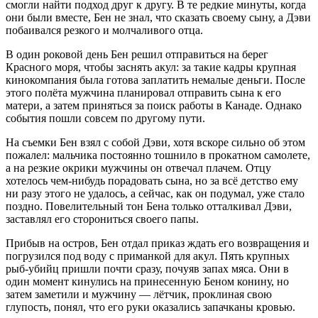
смогли найти подход друг к другу. В те редкие минуты, когда
они были вместе, Бен не знал, что сказать своему сыну, а Дэви
побаивался резкого и молчаливого отца.
В один роковой день Бен решил отправиться на берег
Красного моря, чтобы заснять акул: за такие кадры крупная
кинокомпания была готова заплатить немалые деньги. После
этого полёта мужчина планировал отправить сына к его
матери, а затем приняться за поиск работы в Канаде. Однако
события пошли совсем по другому пути.
На съемки Бен взял с собой Дэви, хотя вскоре сильно об этом
пожалел: мальчика постоянно тошнило в прокатном самолете,
а на резкие окрики мужчины он отвечал плачем. Отцу
хотелось чем-нибудь порадовать сына, но за всё детство ему
ни разу этого не удалось, а сейчас, как он подумал, уже стало
поздно. Повелительный тон Бена только отталкивал Дэви,
заставлял его сторониться своего папы.
Прибыв на остров, Бен отдал приказ ждать его возвращения и
погрузился под воду с приманкой для акул. Пять крупных
рыб-убийц пришли почти сразу, почуяв запах мяса. Они в
один момент кинулись на принесенную Беном конину, но
затем заметили и мужчину — лётчик, проклиная свою
глупость, понял, что его руки оказались запачканы кровью.