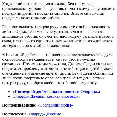
Когда приблизилось время посадки, Бен очнулся и,
прикладывая чудовищные усилия, помог своему сыну одолеть
последний дюйм и посадить самолёт. Вместе они смогли
проделать колоссальную работу.
Бен смог выжить, потеряв руку и вместе с ней возможность
летать. Однако его жизнь не утратила смысл — навсегда
лишившись работы, он смог по-настоящему разглядеть своего
сына, и теперь его единственным желанием стало «добраться
до сердца» этого храброго мальчишки.
«Последний дюйм» — это повесть о силе человеческого духа,
о способности не сдаваться и не теряться в тяжелых
ситуациях. Помимо темы мужества, Джеймс Олдридж также
поднимает проблему взаимоотношений отцов и детей. Такие
отчужденные и далекие друг от друга, Бен и Дэви сблизились
лишь после смертельно опасного дела. В тот день лётчик
потерял руку, но обрел любовь к собственному сыну.
«Последний дюйм», анализ повести Олдриджа
Олдридж Джеймс, краткая биография
По произведению:
«Последний дюйм»
По писателю:
Олдридж Джеймс