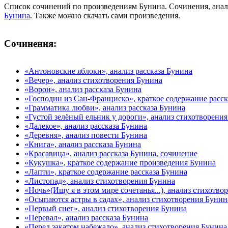
Список сочинений по произведениям Бунина. Сочинения, анал
Бунина
. Также можно скачать сами произведения.
Сочинения:
«Антоновские яблоки», анализ рассказа Бунина
«Вечер», анализ стихотворения Бунина
«Ворон», анализ рассказа Бунина
«Господин из Сан-Франциско», краткое содержание расск
«Грамматика любви», анализ рассказа Бунина
«Густой зелёный ельник у дороги», анализ стихотворени
«Далекое», анализ рассказа Бунина
«Деревня», анализ повести Бунина
«Книга», анализ рассказа Бунина
«Красавица», анализ рассказа Бунина, сочинение
«Кукушка», краткое содержание произведения Бунина
«Лапти», краткое содержание рассказа Бунина
«Листопад», анализ стихотворения Бунина
«Ночь»(Ищу я в этом мире сочетанья...), анализ стихотво
«Осыпаются астры в садах», анализ стихотворения Бунин
«Первый снег», анализ стихотворения Бунина
«Перевал», анализ рассказа Бунина
«Перед закатом набежало», анализ стихотворения Бунина