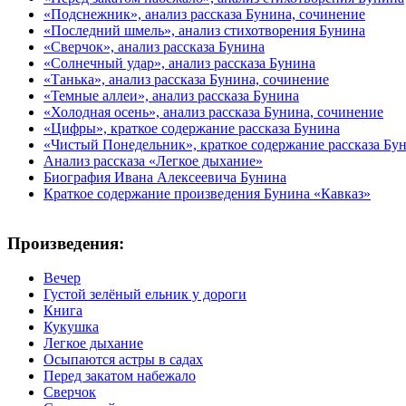
«Подснежник», анализ рассказа Бунина, сочинение
«Последний шмель», анализ стихотворения Бунина
«Сверчок», анализ рассказа Бунина
«Солнечный удар», анализ рассказа Бунина
«Танька», анализ рассказа Бунина, сочинение
«Темные аллеи», анализ рассказа Бунина
«Холодная осень», анализ рассказа Бунина, сочинение
«Цифры», краткое содержание рассказа Бунина
«Чистый Понедельник», краткое содержание рассказа Бу
Анализ рассказа «Легкое дыхание»
Биография Ивана Алексеевича Бунина
Краткое содержание произведения Бунина «Кавказ»
Произведения:
Вечер
Густой зелёный ельник у дороги
Книга
Кукушка
Легкое дыхание
Осыпаются астры в садах
Перед закатом набежало
Сверчок