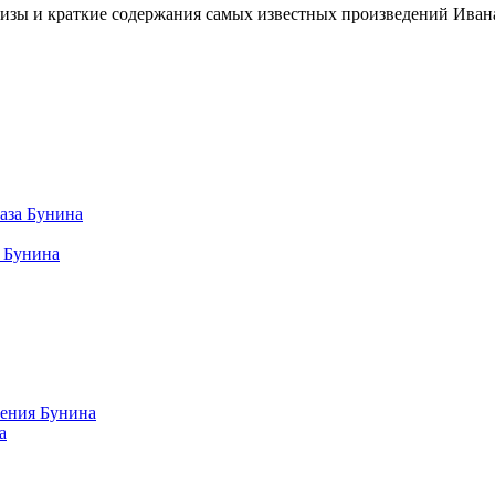
изы и краткие содержания самых известных произведений Иван
аза Бунина
я Бунина
рения Бунина
а