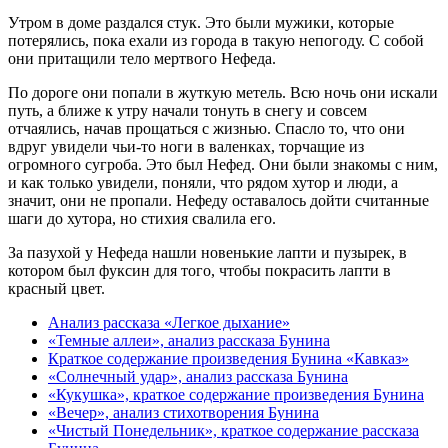
Утром в доме раздался стук. Это были мужики, которые
потерялись, пока ехали из города в такую непогоду. С собой
они притащили тело мертвого Нефеда.
По дороге они попали в жуткую метель. Всю ночь они искали
путь, а ближе к утру начали тонуть в снегу и совсем
отчаялись, начав прощаться с жизнью. Спасло то, что они
вдруг увидели чьи-то ноги в валенках, торчащие из
огромного сугроба. Это был Нефед. Они были знакомы с ним,
и как только увидели, поняли, что рядом хутор и люди, а
значит, они не пропали. Нефеду оставалось дойти считанные
шаги до хутора, но стихия свалила его.
За пазухой у Нефеда нашли новенькие лапти и пузырек, в
котором был фуксин для того, чтобы покрасить лапти в
красный цвет.
Анализ рассказа «Легкое дыхание»
«Темные аллеи», анализ рассказа Бунина
Краткое содержание произведения Бунина «Кавказ»
«Солнечный удар», анализ рассказа Бунина
«Кукушка», краткое содержание произведения Бунина
«Вечер», анализ стихотворения Бунина
«Чистый Понедельник», краткое содержание рассказа