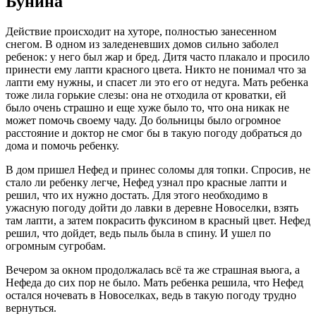
Бунина
Действие происходит на хуторе, полностью занесенном
снегом. В одном из заледеневших домов сильно заболел
ребенок: у него был жар и бред. Дитя часто плакало и просило
принести ему лапти красного цвета. Никто не понимал что за
лапти ему нужны, и спасет ли это его от недуга. Мать ребенка
тоже лила горькие слезы: она не отходила от кроватки, ей
было очень страшно и еще хуже было то, что она никак не
может помочь своему чаду. До больницы было огромное
расстояние и доктор не смог бы в такую погоду добраться до
дома и помочь ребенку.
В дом пришел Нефед и принес соломы для топки. Спросив, не
стало ли ребенку легче, Нефед узнал про красные лапти и
решил, что их нужно достать. Для этого необходимо в
ужасную погоду дойти до лавки в деревне Новоселки, взять
там лапти, а затем покрасить фуксином в красный цвет. Нефед
решил, что дойдет, ведь пыль была в спину. И ушел по
огромным сугробам.
Вечером за окном продолжалась всё та же страшная вьюга, а
Нефеда до сих пор не было. Мать ребенка решила, что Нефед
остался ночевать в Новоселках, ведь в такую погоду трудно
вернуться.