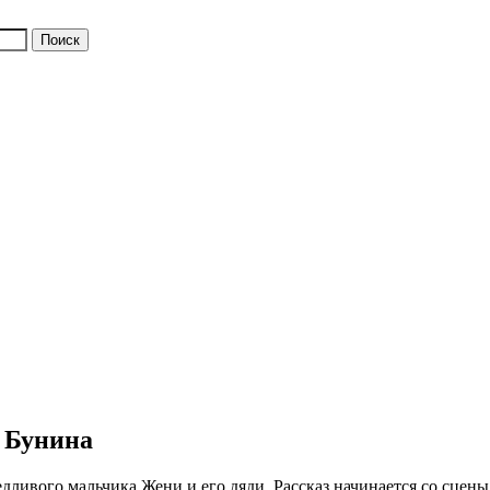
 Бунина
ливого мальчика Жени и его дяди. Рассказ начинается со сцены 