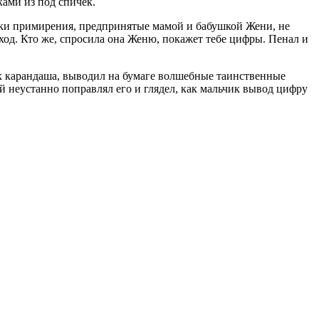
ками из под спичек.
тки примирения, предпринятые мамой и бабушкой Жени, не
ыход. Кто же, спросила она Женю, покажет тебе цифры. Пенал и
ок карандаша, выводил на бумаге волшебные таинственные
ый неустанно поправлял его и глядел, как мальчик вывод цифру