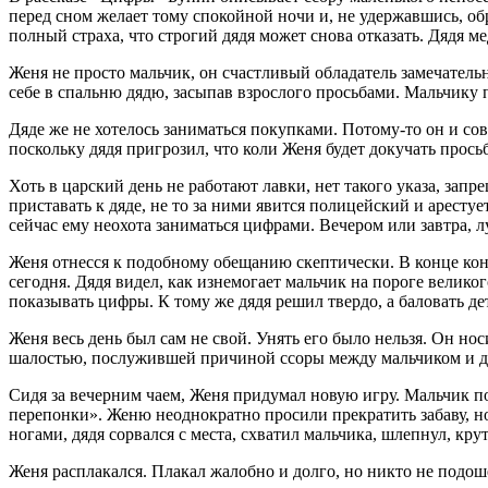
перед сном желает тому спокойной ночи и, не удержавшись, об
полный страха, что строгий дядя может снова отказать. Дядя м
Женя не просто мальчик, он счастливый обладатель замечатель
себе в спальню дядю, засыпав взрослого просьбами. Мальчику 
Дяде же не хотелось заниматься покупками. Потому-то он и совр
поскольку дядя пригрозил, что коли Женя будет докучать прось
Хоть в царский день не работают лавки, нет такого указа, за
приставать к дяде, не то за ними явится полицейский и аресту
сейчас ему неохота заниматься цифрами. Вечером или завтра, 
Женя отнесся к подобному обещанию скептически. В конце конц
сегодня. Дядя видел, как изнемогает мальчик на пороге велик
показывать цифры. К тому же дядя решил твердо, а баловать де
Женя весь день был сам не свой. Унять его было нельзя. Он нос
шалостью, послужившей причиной ссоры между мальчиком и д
Сидя за вечерним чаем, Женя придумал новую игру. Мальчик по
перепонки». Женю неоднократно просили прекратить забаву, но
ногами, дядя сорвался с места, схватил мальчика, шлепнул, кр
Женя расплакался. Плакал жалобно и долго, но никто не подоше