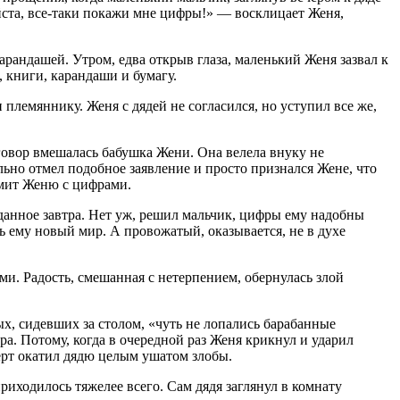
уйста, все-таки покажи мне цифры!» — восклицает Женя,
рандашей. Утром, едва открыв глаза, маленький Женя зазвал к
 книги, карандаши и бумагу.
 племяннику. Женя с дядей не согласился, но уступил все же,
зговор вмешалась бабушка Жени. Она велела внуку не
льно отмел подобное заявление и просто признался Жене, что
омит Женю с цифрами.
жданное завтра. Нет уж, решил мальчик, цифры ему надобны
ь ему новый мир. А провожатый, оказывается, не в духе
ами. Радость, смешанная с нетерпением, обернулась злой
ых, сидевших за столом, «чуть не лопались барабанные
а. Потому, когда в очередной раз Женя крикнул и ударил
 черт окатил дядю целым ушатом злобы.
приходилось тяжелее всего. Сам дядя заглянул в комнату