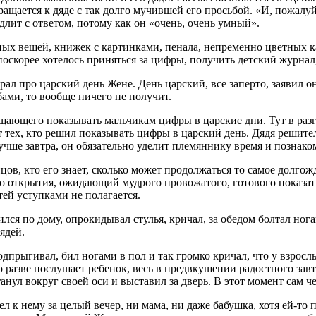
ращается к дяде с так долго мучившей его просьбой. «И, пожал
едлит с ответом, потому как он «очень, очень умный».
ных вещей, книжек с картинками, пенала, непременно цветных ка
поскорее хотелось приняться за цифры, получить детский журнал,
ал про царский день Жене. День царский, все заперто, заявил он
бами, то вообще ничего не получит.
прещающего показывать мальчикам цифры в царские дни. Тут в ра
ет тех, кто решил показывать цифры в царский день. Дядя решите
лучше завтра, он обязательно уделит племяннику время и познак
ов, кто его знает, сколько может продолжаться то самое долго
ого открытия, ожидающий мудрого провожатого, готового показат
тей уступками не полагается.
ился по дому, опрокидывал стулья, кричал, за обедом болтал ног
ядей.
дпрыгивал, бил ногами в пол и так громко кричал, что у взросл
 разве послушает ребенок, весь в предвкушении радостного завтр
утанул вокруг своей оси и выставил за дверь. В этот момент сам
л к нему за целый вечер, ни мама, ни даже бабушка, хотя ей-то 