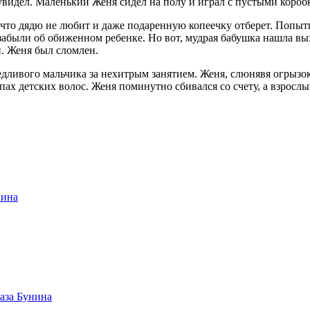
 увидел. Маленький Женя сидел на полу и играл с пустыми короб
что дядю не любит и даже подаренную копеечку отберет. Попы
о забыли об обиженном ребенке. Но вот, мудрая бабушка нашла в
. Женя был сломлен.
седливого мальчика за нехитрым занятием. Женя, слюнявя огрыз
апах детских волос. Женя поминутно сбивался со счету, а взросл
нина
аза Бунина