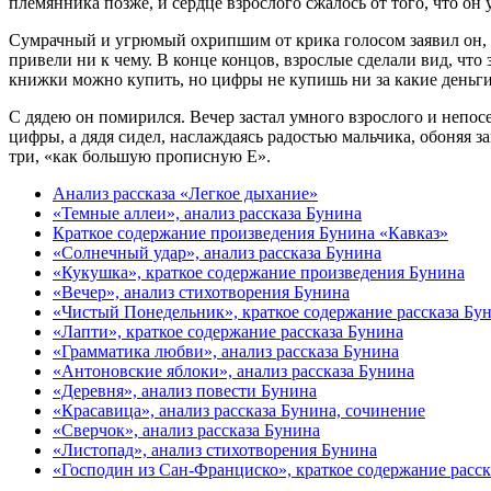
племянника позже, и сердце взрослого сжалось от того, что он
Сумрачный и угрюмый охрипшим от крика голосом заявил он, 
привели ни к чему. В конце концов, взрослые сделали вид, чт
книжки можно купить, но цифры не купишь ни за какие деньги
С дядею он помирился. Вечер застал умного взрослого и непо
цифры, а дядя сидел, наслаждаясь радостью мальчика, обоняя з
три, «как большую прописную Е».
Анализ рассказа «Легкое дыхание»
«Темные аллеи», анализ рассказа Бунина
Краткое содержание произведения Бунина «Кавказ»
«Солнечный удар», анализ рассказа Бунина
«Кукушка», краткое содержание произведения Бунина
«Вечер», анализ стихотворения Бунина
«Чистый Понедельник», краткое содержание рассказа Бу
«Лапти», краткое содержание рассказа Бунина
«Грамматика любви», анализ рассказа Бунина
«Антоновские яблоки», анализ рассказа Бунина
«Деревня», анализ повести Бунина
«Красавица», анализ рассказа Бунина, сочинение
«Сверчок», анализ рассказа Бунина
«Листопад», анализ стихотворения Бунина
«Господин из Сан-Франциско», краткое содержание расск