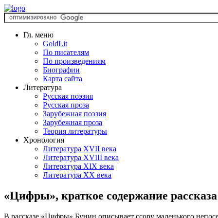
Гл. меню
GoldLit
По писателям
По произведениям
Биографии
Карта сайта
Литература
Русская поэзия
Русская проза
Зарубежная поэзия
Зарубежная проза
Теория литературы
Хронология
Литература XVII века
Литература XVIII века
Литература XIX века
Литература XX века
«Цифры», краткое содержание рассказа
В рассказе «Цифры» Бунин описывает ссору маленького непосед