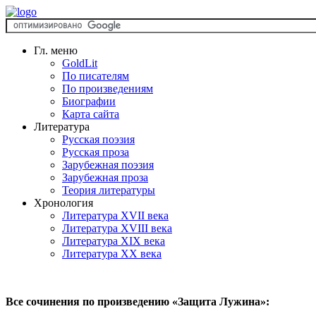
Гл. меню
GoldLit
По писателям
По произведениям
Биографии
Карта сайта
Литература
Русская поэзия
Русская проза
Зарубежная поэзия
Зарубежная проза
Теория литературы
Хронология
Литература XVII века
Литература XVIII века
Литература XIX века
Литература XX века
Все сочинения по произведению «Защита Лужина»: