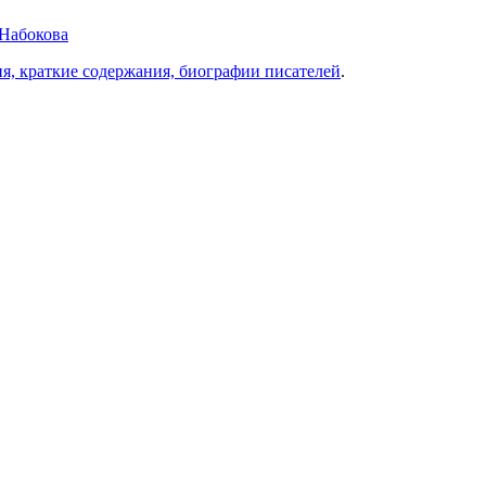
 Набокова
ия, краткие содержания, биографии писателей
.