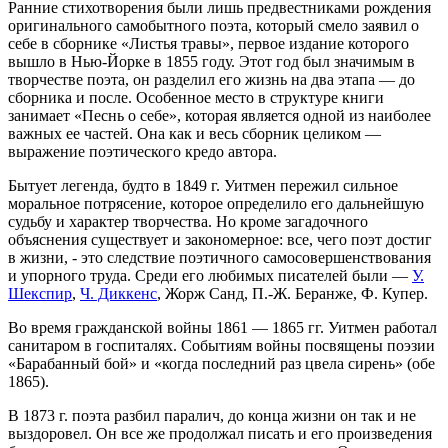
Ранние стихотворения были лишь предвестниками рождения
оригинального самобытного поэта, который смело заявил о
себе в сборнике «Листья травы», первое издание которого
вышло в Нью-Йорке в 1855 году. Этот год был значимым в
творчестве поэта, он разделил его жизнь на два этапа — до
сборника и после. Особенное место в структуре книги
занимает «Песнь о себе», которая является одной из наиболее
важных ее частей. Она как и весь сборник целиком —
выражение поэтического кредо автора.
Бытует легенда, будто в 1849 г. Уитмен пережил сильное
моральное потрясение, которое определило его дальнейшую
судьбу и характер творчества. Но кроме загадочного
объяснения существует и закономерное: все, чего поэт достиг
в жизни, - это следствие поэтичного самосовершенствования
и упорного труда. Среди его любимых писателей были —
У.
Шекспир
,
Ч. Диккенс
, Жорж Санд, П.-Ж. Беранже, Ф. Купер.
Во время гражданской войны 1861 — 1865 гг. Уитмен работал
санитаром в госпиталях. Событиям войны посвящены поэзии
«Барабанный бой» и «когда последний раз цвела сирень» (обе
1865).
В 1873 г. поэта разбил паралич, до конца жизни он так и не
выздоровел. Он все же продолжал писать и его произведения