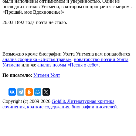
были наполнены оптимизмом и уверенностью. Один из
последних стихов Уитмена, в котором он прощается с миром -
«Прощай, мое Вдохновенье!».
26.03.1892 года поэта не стало.
Возможно кроме биографии Уолта Уитмена вам понадобится
анализ сборника «Листья травы»
,
новаторство поэзии Уолта
Уитмена
или же
анализ поэмы «Песня о себе»
.
По писателю:
Уитмен Уолт
Copyright (c) 2009-2026
Goldlit. Литературная критика,
сочинения, краткие содержания, биографии писателей
.