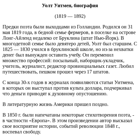
Уолт Уитмен, биография
(1819 — 1892)
Предки поэта были выходцами из Голландии. Родился он 31
мая 1819 года, в бедной семье фермеров, в поселке на острове
Лонг-Айленд недалеко от Бруклина (штат Нью-Йорк). В
многодетной семье было девятеро детей, Уолт был старшим. С
1825 — 1830 учился в бруклинской школе, но из-за нехватки
денег был вынужден оставить учебу. Он переменил
множество профессий: посыльный, наборщик-укладчик,
учитель, журналист, редактор провинциальных газет. Любил
путешествовать, пешком прошел через 17 штатов.
С конца 30-х годов в журналах появиляются статьи Уитмена,
в которых он выступал против культа доллара, подчеркивал
что деньги приводят к духовному опустошению.
В литературную жизнь Америки пришел поздно.
В 1850 г. были напечатаны некоторые стихотворения поэта, -
в частности «Европа». В этом произведении автор высказал
свое восприятие истории, событий революции 1848 г.,
воспевал свободу.