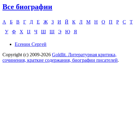
Все биографии
А
Б
В
Г
Д
Е
Ж
З
И
Й
К
Л
М
Н
О
П
Р
С
Т
У
Ф
Х
Ц
Ч
Ш
Щ
Э
Ю
Я
Есенин Сергей
Copyright (c) 2009-2026
Goldlit. Литературная критика,
сочинения, краткие содержания, биографии писателей
.