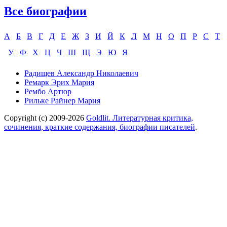
Все биографии
А
Б
В
Г
Д
Е
Ж
З
И
Й
К
Л
М
Н
О
П
Р
С
Т
У
Ф
Х
Ц
Ч
Ш
Щ
Э
Ю
Я
Радищев Александр Николаевич
Ремарк Эрих Мария
Рембо Артюр
Рильке Райнер Мария
Copyright (c) 2009-2026
Goldlit. Литературная критика,
сочинения, краткие содержания, биографии писателей
.