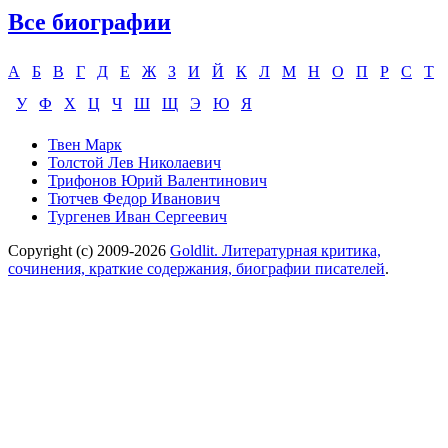
Все биографии
А
Б
В
Г
Д
Е
Ж
З
И
Й
К
Л
М
Н
О
П
Р
С
Т
У
Ф
Х
Ц
Ч
Ш
Щ
Э
Ю
Я
Твен Марк
Толстой Лев Николаевич
Трифонов Юрий Валентинович
Тютчев Федор Иванович
Тургенев Иван Сергеевич
Copyright (c) 2009-2026
Goldlit. Литературная критика,
сочинения, краткие содержания, биографии писателей
.