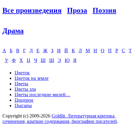
Все произведения
Проза
Поэзия
Драма
А
Б
В
Г
Д
Е
Ж
З
И
Й
К
Л
М
Н
О
П
Р
С
Т
У
Ф
Х
Ц
Ч
Ш
Щ
Э
Ю
Я
Цветок
Цветок на земле
Цветы
Цветы зла
Цветы последние милей…
Цицерон
Цыганы
Copyright (c) 2009-2026
Goldlit. Литературная критика,
сочинения, краткие содержания, биографии писателей
.