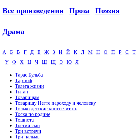
Все произведения
Проза
Поэзия
Драма
А
Б
В
Г
Д
Е
Ж
З
И
Й
К
Л
М
Н
О
П
Р
С
Т
У
Ф
Х
Ц
Ч
Ш
Щ
Э
Ю
Я
Тарас Бульба
Тартюф
Телега жизни
Титан
Товарищам
Товарищу Нетте пароходу и человеку
Только детские книги читать
Тоска по родине
Тошнота
Третий сын
Три встречи
Три пальмы