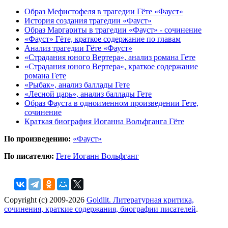
Образ Мефистофеля в трагедии Гёте «Фауст»
История создания трагедии «Фауст»
Образ Маргариты в трагедии «Фауст» - сочинение
«Фауст» Гёте, краткое содержание по главам
Анализ трагедии Гёте «Фауст»
«Страдания юного Вертера», анализ романа Гете
«Страдания юного Вертера», краткое содержание
романа Гете
«Рыбак», анализ баллады Гете
«Лесной царь», анализ баллады Гете
Образ Фауста в одноименном произведении Гете,
сочинение
Краткая биография Иоганна Вольфганга Гёте
По произведению:
«Фауст»
По писателю:
Гете Иоганн Вольфганг
Copyright (c) 2009-2026
Goldlit. Литературная критика,
сочинения, краткие содержания, биографии писателей
.