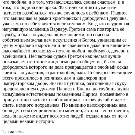
что любила, и в том, что наслаждалась своим счастьем, и в
том, что родила вне брака. Фактически никто уже и не
пытается разобраться, что же случилось с ребёнком. Главное,
что вышедшая за рамки христианской добродетели девушка,
уже сама по себе является великим злом. Когда-то осудившая
нагулявшую младенца Варвару, Гретхен сама повторила её
судьбу, и была осуждена окружающими, но спасена
собственным желанием искупления и Богом, увидавшим её
душу морально выросшей и не сдавшейся даже под влиянием
высочайшего несчастья – потери любви, любимого, дочери и
всей жизни. Несчастная судьба Гретхен как нельзя лучше
показывает истинное лицо немецкого общества, бытовая
добродетель которого на деле превращается в злобный оскал
грехов – осуждения, страстолюбия, лжи. Последнее очевиднее
всего проявилось в репликах дам и кавалеров при
императорском дворе. Знатная публика, разгоняющая скуку
представлением с духами Париса и Елены, до глубины души
возмущена естественным поведением Париса, посмевшего в
присутствии высоких особ подпирать голову рукой и даже
спать, немного похрапывая. По мнению высокородных дам,
он ведёт себя неприлично; по мнению, автора – естественно,
ведь он даже не видит всех этих людей, отдалённых от него
целыми веками истории.
Также см.: