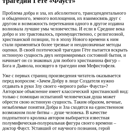
трагедии Гёте «Фауст»
Проблема добра и зла, их абсолютного, трансцендентального
и обыденного, земного воплощения, их взаимосвязь друг с
другом и возможность перетекания одного в другое издавна
волновала лучшие умы человечества. И если в Средние века
добро и зло трактовалось, преимущественно, с религиозной,
христианской позиции, то в эпоху Нового времени к ним
стали применяться более трезвые и неоднозначные методы
оценки. В своей поэтической трагедии Гёте пытается вскрыть
истинную сущность двух непримиримых состояний бытия, и
начинает он со знаковых для любого христианина фигур –
Бога и Дьявола, носящего в трагедии имя Мефистофеля.
Уже с первых страниц произведения читатель оказывается
перед вопросом: «Зачем Добру в лице Создателя нужно
отдавать в руки Злу своего «верного раба» Фауста»?
Авторское объяснение имеет классический христианский вид:
только с помощью испытаний человеческая душа может
обрести свою истинную сущность. Таким образом, вечные,
незыблемые понятия Добра и Зла сходятся на единственном
возможном поле битвы – душе человека. В качестве
подопытного кролика автором выбирается известная
полумифическая-полуреальная фигура своего времени –
доктор Фауст. Уставший от научного познания, герой