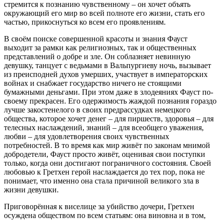
стремится к познанию чувственному – он хочет объять
окружающий его мир во всей полноте его жизни, стать его
частью, прикоснуться ко всем его проявлениям.
В своём поиске совершенной красоты и знания Фауст
выходит за рамки как религиозных, так и общественных
представлений о добре и зле. Он соблазняет невинную
девушку, танцует с ведьмами в Вальпургиеву ночь, вызывает
из преисподней духов умерших, участвует в императорских
войнах и снабжает государство ничего не стоящими
бумажными деньгами. При этом даже в злодеяниях Фауст по-
своему прекрасен. Его одержимость жаждой познания гораздо
лучше закостенелого в своих предрассудках немецкого
общества, которое хочет денег – для пиршеств, здоровья – для
телесных наслаждений, знаний – для всеобщего уважения,
любви – для удовлетворения своих чувственных
потребностей. В то время как мир живёт по законам мнимой
добродетели, Фауст просто живёт, оценивая свои поступки
только, когда они достигают пограничного состояния. Своей
любовью к Гретхен герой наслаждается до тех пор, пока не
понимает, что именно она стала причиной великого зла в
жизни девушки.
Приговорённая к виселице за убийство дочери, Гретхен
осуждена обществом по всем статьям: она виновна и в том,