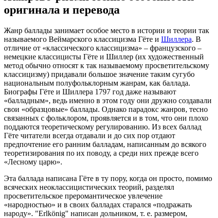
оригинала и перевода
Жанр баллады занимает особое место в истории и теории так
называемого Веймарского классицизма Гёте и
Шиллера
. В
отличие от «классического классицизма» – французского –
немецкие классицисты Гёте и Шиллер (их художественный
метод обычно относят к так называемому просветительскому
классицизму) придавали большое значение таким сугубо
национальным полуфольклорным жанрам, как баллада.
Биографы Гёте и Шиллера 1797 год даже называют
«балладным», ведь именно в этом году они дружно создавали
свои «образцовые» баллады. Однако парадокс жанров, тесно
св‎язанных с фольклором, проявляется и в том, что они плохо
поддаются теоретическому регулированию. Из всех баллад
Гёте читатели всегда отдавали и до сих пор отдают
предпочтение его ранним балладам, написанным до всякого
теоретизирования по их поводу, а среди них прежде всего
«Лесному царю».
Эта баллада написана Гёте в ту пору, когда он просто, помимо
всяческих неоклассицистических теорий, разделял
просветительское преромантическое увлечение
«народностью» и в своих балладах старался «подражать
народу». "Erlkönig" написан дольником, т. е. размером,