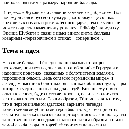
наиболее близким к размеру народной баллады.
В переводе Жуковского дольник заменён амфибрахием. Вот
почему человек русской культуры, которому ещё со школы
врезались в память строки «Лесного царя», тем не менее не
может подпеть знаменитому романсу "Erlkönig" на музыку
Франца Шуберта в связи с изменением ритма баллады
коварным «переводчиком в стихах – соперником».
Тема и идея
Название баллады Гёте до сих пор вызывает вопросы,
поскольку неизвестно, знал ли поэт об ошибке Гердера и о
народных повери‎ях, св‎язанных с болотистыми землями,
поросшими ольхой. Ведь согласно германским мифам и
легендам именно в болотных ольшаниках обитают духи, чары
которых смертельно опасны для людей. Вот почему ствол
ольхи краснеет, будто истекает кровь‎ю, если расколоть его
вертикально пополам. Таким образом, Гёте мог знать о том,
что в первоначальном (датском) варианте легенды
таинственными убийцами героя были эльфы, но при этом
сознательно отказаться от «олицетворённого зла» в пользу зла
таинственного и неведомого, которое таким образом и стало
темой его баллады. А идеей её соответственно стала