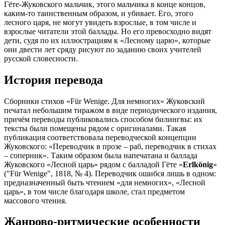
Гёте-Жуковского мальчик, этого мальчика в конце концов,
каким-то таинственным образом, и убивает. Его, этого
лесного царя, не могут увидеть взрослые, в том числе и
взрослые читатели этой баллады. Но его превосходно видят
дети, судя по их иллюстрациям к «Лесному царю», которые
они двести лет сряду рисуют по заданию своих учителей
русской словесности.
История перевода
Сборники стихов «Für Wenige. Для немногих» Жуковский
печатал небольшим тиражом в виде периодического издания,
причём переводы публиковались способом билингвы: их
тексты были помещены рядом с оригиналами. Такая
публикация соответствовала переводческой концепции
Жуковского: «Переводчик в прозе – раб, переводчик в стихах
– соперник». Таким образом была напечатана и баллада
Жуковского «Лесной царь» рядом с балладой Гёте «
Erlkönig
»
("Für Wenige", 1818, № 4). Переводчик ошибся лишь в одном:
предназначенный быть чтением «для немногих», «Лесной
царь», в том числе благодаря школе, стал предметом
массового чтения.
Жанрово-ритмические особенности