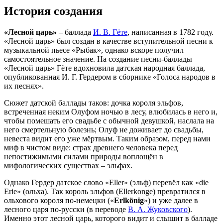
История создания
«Лесной царь»
– баллада
И. В. Гёте
, написанная в 1782 году.
«Лесной царь» был создан в качестве вступительной песни к
музыкальной пьесе «Рыбак», однако вскоре получил
самостоятельное значение. На создание песни-баллады
«Лесной царь» Гёте вдохновила датская народная баллада,
опубликованная И. Г. Гердером в сборнике «Голоса народов в
их песнях».
Сюжет датской баллады таков: дочка короля эльфов,
встреченная неким Олуфом ночью в лесу, влюбилась в него и,
чтобы помешать его свадьбе с обычной девушкой, наслала на
него смертельную болезнь; Олуф не доживает до свадьбы,
невеста видит его уже мёртвым. Таким образом, перед нами
миф в чистом виде: страх древнего человека перед
непостижимыми силами природы воплощён в
мифологических существах – эльфах.
Однако Гердер датское слово «Eller» (эльф) перевёл как «die
Erie» (ольха). Так король эльфов (Ellerkonge) превратился в
ольхового короля по-немецки («
Erlkönig
») и уже далее в
лесного царя по-русски (в переводе
В. А. Жуковского
).
Именно этот лесной царь, которого видит и слышит в балладе