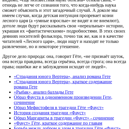
отнюдь не легче от сознания того, что когда-нибудь наука
сможет объяснить и этот загадочный случай. А доколе мы
имеем случаи, когда детская интуиция прозревает козни
лесного царя (а «умные взрослые» не видят и не внемлют),
дотоле люди будут рассказывать свои «нереальные» истории,
украшая их «фантастическими» подробностями. В этих своих
деяниях носителей фольклора, точно так же, как и в качестве
читателей «Лесного царя», люди ищут и находят не только
развлечение, но и некоторое утешение.
Другое дело природа: она, говорит Гёте, «не признаёт шуток,
она всегда правдива, всегда серьёзна, всегда строга; она всегда
права; ошибки же и заблуждения исходят от людей».
«Страдания юного Вертера», анализ романа Гете
«Страдания юного Вертера», краткое содержание
романа Гете
«Рыбак», анализ баллады Гете
Образ Фауста в одноименном произведении Гете,
сочинение
Образ Мефистофеля в трагедии Гёте «Фауст»
История создания трагедии «Фауст»
Образ Маргариты в трагедии «Фауст» - сочинение
«Фауст» Гёте, краткое содержание по главам
Борьба между добром и злом в трагедии Гёте «Фауст»