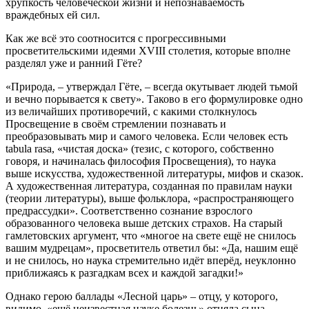
хрупкость человеческой жизни и непознаваемость
враждебных ей сил.
Как же всё это соотносится с прогрессивными
просветительскими идеями XVIII столетия, которые вполне
разделял уже и ранний Гёте?
«Природа, – утверждал Гёте, – всегда окутывает людей тьмой
и вечно порывается к свету». Таково в его формулировке одно
из величайших противоречий, с какими столкнулось
Просвещение в своём стремлении познавать и
преобразовывать мир и самого человека. Если человек есть
tabula rasa, «чистая доска» (тезис, с которого, собственно
говоря, и начиналась философия Просвещения), то наука
выше искусства, художественной литературы, мифов и сказок.
А художественная литература, созданная по правилам науки
(теории литературы), выше фольклора, «распространяющего
предрассудки». Соответственно сознание взрослого
образованного человека выше детских страхов. На старый
гамлетовских аргумент, что «многое на свете ещё не снилось
вашим мудрецам», просветитель ответил бы: «Да, нашим ещё
и не снилось, но наука стремительно идёт вперёд, неуклонно
приближаясь к разгадкам всех и каждой загадки!»
Однако герою баллады «Лесной царь» – отцу, у которого,
видимо, «ещё неизвестная науке болезнь» отняла сына, –