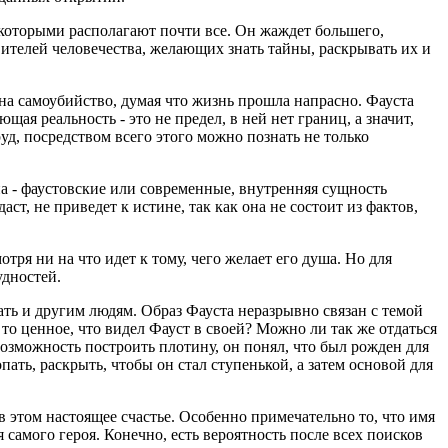
 которыми располагают почти все. Он жаждет большего,
ителей человечества, желающих знать тайны, раскрывать их и
на самоубийство, думая что жизнь прошла напрасно. Фауста
я реальность - это не предел, в ней нет границ, а значит,
д, посредством всего этого можно познать не только
а - фаустовские или современные, внутренняя сущность
ст, не приведет к истине, так как она не состоит из фактов,
тря ни на что идет к тому, чего желает его душа. Но для
удностей.
ть и другим людям. Образ Фауста неразрывно связан с темой
 то ценное, что видел Фауст в своей? Можно ли так же отдаться
возможность построить плотину, он понял, что был рожден для
пать, раскрыть, чтобы он стал ступенькой, а затем основой для
 в этом настоящее счастье. Особенно примечательно то, что имя
 самого героя. Конечно, есть вероятность после всех поисков