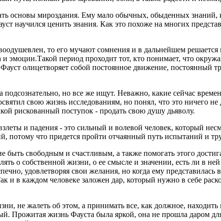
нать основы мироздания. Ему мало обычных, обыденных знаний,
ст научился ценить знания. Как это похоже на многих представ
 воодушевлен, то его мучают сомнения и в дальнейшем решается 
эмоции.Такой период проходит тот, кто понимает, что окружающа
 Фауст олицетворяет собой постоянное движение, постоянный тру
подсознательно, но все же ищут. Неважно, какие сейчас времен
святил свою жизнь исследованиям, но понял, что это ничего не да
акой рискованный поступок - продать свою душу дьяволу.
взлеты и падения - это сильный и волевой человек, который несмо
ий, потому что придется пройти отчаянный путь испытаний и тр
 быть свободным и счастливым, а также помогать этого достига
ть о собственной жизни, о ее смысле и значении, есть ли в ней
печно, удовлетворяя свои желания, но когда ему представилась 
ак и в каждом человеке заложен дар, который нужно в себе раско
зни, не жалеть об этом, а принимать все, как должное, находить
ый. Прожитая жизнь Фауста была яркой, она не прошла даром для