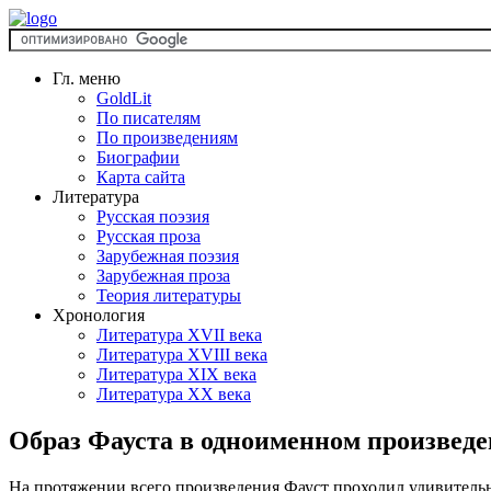
Гл. меню
GoldLit
По писателям
По произведениям
Биографии
Карта сайта
Литература
Русская поэзия
Русская проза
Зарубежная поэзия
Зарубежная проза
Теория литературы
Хронология
Литература XVII века
Литература XVIII века
Литература XIX века
Литература XX века
Образ Фауста в одноименном произведе
На протяжении всего произведения Фауст проходил удивительн