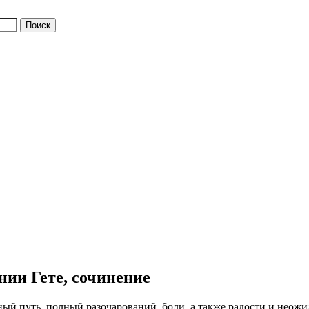
нии Гете, сочинение
ый путь, полный разочарований, боли, а также радости и неож