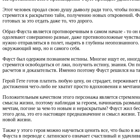
Этот человек продал свою душу дьяволу ради того, чтобы поз
стремится к раскрытию тайн, получению новых откровений. Фау
готовых за это отдать даже то, что дорого.
Образ Фауста является противоречивым в самом начале - то он
одолевают совершенно разные, даже противоположные чувства и 
нужно отправляться в полет, нырять в глубины неопознанного.
окружающий мир, но и самого себя.
Фауст был одержим познанием истины. Многие ищут ее, иногда 
стремится освободиться от лжи, получить истину, знания. Он по
расчетов и доказательств. Именно поэтому Фауст решился на т
Герой Гете готов платить любую цену, он страдает, переживает 
достижения чего-либо не хватит просто вдохновения и мечтан
Положительным качеством этого персонажа является стремление
смысла жизни, поэтому наблюдая за героем, начинаешь размышля
мечтам, погоне за чем-то новым и нераскрытым? Фауст жил бес
этого дела, это его настоящее предназначение и смысл жизни. Т
новой жизни.
Также у этого героя можно научиться ценить все, что было в жи
Фауста в переводе с латинского означает счастливый и удачлив