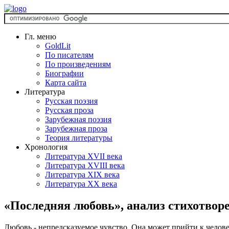
Гл. меню
GoldLit
По писателям
По произведениям
Биографии
Карта сайта
Литература
Русская поэзия
Русская проза
Зарубежная поэзия
Зарубежная проза
Теория литературы
Хронология
Литература XVII века
Литература XVIII века
Литература XIX века
Литература XX века
«Последняя любовь», анализ стихотвор
Любовь - непредсказуемое чувство. Она может прийти к челове