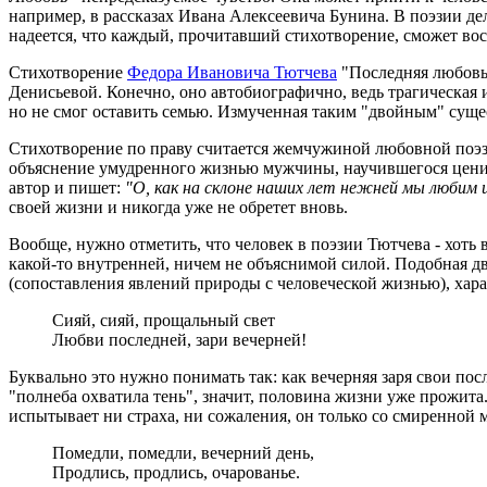
например, в рассказах Ивана Алексеевича Бунина. В поэзии дел
надеется, что каждый, прочитавший стихотворение, сможет воск
Стихотворение
Федора Ивановича Тютчева
"Последняя любовь"
Денисьевой. Конечно, оно автобиографично, ведь трагическа
но не смог оставить семью. Измученная таким "двойным" суще
Стихотворение по праву считается жемчужиной любовной поэзи
объяснение умудренного жизнью мужчины, научившегося цени
автор и пишет:
"О, как на склоне наших лет нежней мы любим и 
своей жизни и никогда уже не обретет вновь.
Вообще, нужно отметить, что человек в поэзии Тютчева - хоть 
какой-то внутренней, ничем не объяснимой силой. Подобная д
(сопоставления явлений природы с человеческой жизнью), хара
Сияй, сияй, прощальный свет
Любви последней, зари вечерней!
Буквально это нужно понимать так: как вечерняя заря свои пос
"полнеба охватила тень", значит, половина жизни уже прожита.
испытывает ни страха, ни сожаления, он только со смиренной 
Помедли, помедли, вечерний день,
Продлись, продлись, очарованье.