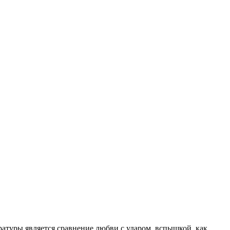
атуры является сравнение любви с ударом, вспышкой, как,