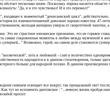
о обстоит несколько иначе. Поскольку лирика касается области ч
ликнуть: "Да, и я это чувствовал! И я это пережил!"
, входящее в знаменитый "денисьевский цикл", действительно, 
я история их взаимоотношений довольно хорошо известна: 47-ле
ствованием, молодая женщина умерла от скоротечной чахотки, 
и. Это не страстное юношеское признание, это не горькое сожа
ть самые сокровенные моменты в любви между мужчиной и жен
суеверней..."
Возможно, герой, на самом деле становится суевер
в "космической", хоть в любовной - слаб и величествен одновре
войственность ощущается и в данном стихотворения, только зде
ктерного больше для народной поэзии. В данном произведении п
ледним сияньем освещает все вокруг, так прощальный свет после
 Как тут не вспомнить дантовское : "...земную жизнь пройдя нап
мольбой просит: