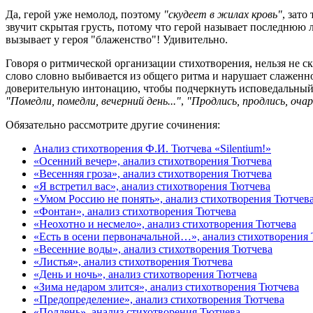
Да, герой уже немолод, поэтому
"скудеет в жилах кровь"
, зато
звучит скрытая грусть, потому что герой называет последнюю 
вызывает у героя "блаженство"! Удивительно.
Говоря о ритмической организации стихотворения, нельзя не с
слово словно выбивается из общего ритма и нарушает слаженно
доверительную интонацию, чтобы подчеркнуть исповедальный 
"Помедли, помедли, вечерний день..."
,
"Продлись, продлись, очар
Обязательно рассмотрите другие сочинения:
Анализ стихотворения Ф.И. Тютчева «Silentium!»
«Осенний вечер», анализ стихотворения Тютчева
«Весенняя гроза», анализ стихотворения Тютчева
«Я встретил вас», анализ стихотворения Тютчева
«Умом Россию не понять», анализ стихотворения Тютчев
«Фонтан», анализ стихотворения Тютчева
«Неохотно и несмело», анализ стихотворения Тютчева
«Есть в осени первоначальной…», анализ стихотворения
«Весенние воды», анализ стихотворения Тютчева
«Листья», анализ стихотворения Тютчева
«День и ночь», анализ стихотворения Тютчева
«Зима недаром злится», анализ стихотворения Тютчева
«Предопределение», анализ стихотворения Тютчева
«Полдень», анализ стихотворения Тютчева