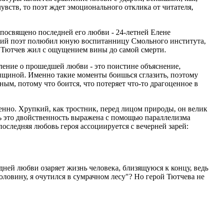
увств, то поэт ждет эмоционального отклика от читателя,
посвящено последней его любви - 24-летней Елене
тний поэт полюбил юную воспитанницу Смольного института,
а Тютчев жил с ощущением вины до самой смерти.
ление о прошедшей любви - это поистине объяснение,
щиной. Именно такие моменты боишься сглазить, поэтому
ным, потому что боится, что потеряет что-то драгоценное в
менно. Хрупкий, как тростник, перед лицом природы, он велик
сь это двойственность выражена с помощью параллелизма
оследняя любовь героя ассоциируется с вечерней зарей:
дней любви озаряет жизнь человека, близящуюся к концу, ведь
оловину, я очутился в сумрачном лесу"? Но герой Тютчева не