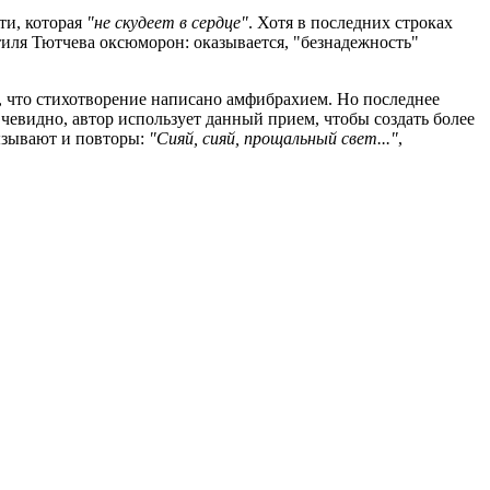
сти, которая
"не скудеет в сердце"
. Хотя в последних строках
тиля Тютчева оксюморон: оказывается, "безнадежность"
я, что стихотворение написано амфибрахием. Но последнее
чевидно, автор использует данный прием, чтобы создать более
ызывают и повторы:
"Сияй, сияй, прощальный свет..."
,