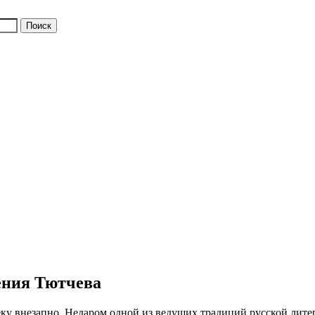
ения Тютчева
ку внезапно. Недаром одной из ведущих традиций русской литер