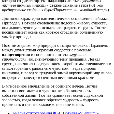
которой создается эффект падающих листьев (
«Багряных
листьев томный шепот»
), свежее дыхание ветра (
«И, как
предчувствие сходящих бурь//Порывистый, холодный ветр»
).
Для поэта характерно пантеистическое осмысление пейзажа.
Природа у Тютчева очеловечена: подобно живому существу
она дышит, чувствует, испытывает радость и грусть. Тютчев
воспринимает осень как кроткое страдание, болезненную
улыбку природы.
Поэт не отделяет мир природы от мира человека. Параллель
между двумя этими образами создается с помощью
олицетворения
и составного эпитета
«грустно-
сиротеющая»
, акцентирующего тему прощания. Легкая
грусть, навеянная предчувствием скорой зимы, смешивается в
стихотворении с радостным чувством – ведь природа
циклична, и вслед за грядущей зимой окружающий мир вновь
возродится, запестрев сочными весенними красками.
В мгновенное впечатление от осеннего вечера Тютчев
вместил свои мысли и чувства, всю бесконечность
собственной жизни. Тютчев сравнивает осень с духовной
зрелостью, когда человек обретает мудрость – мудрость
проживать и ценить каждое мгновение жизни.
Анализ стихотворения Ф.И. Тютчева «Silentium!»