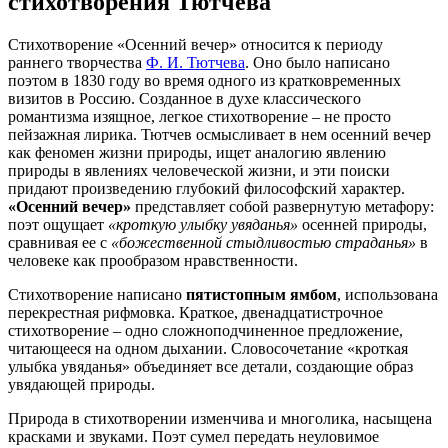
стихотворения Тютчева
Стихотворение «Осенний вечер» относится к периоду
раннего творчества
Ф. И. Тютчева
. Оно было написано
поэтом в 1830 году во время одного из кратковременных
визитов в Россию. Созданное в духе классического
романтизма изящное, легкое стихотворение – не просто
пейзажная лирика. Тютчев осмысливает в нем осенний вечер
как феномен жизни природы, ищет аналогию явлению
природы в явлениях человеческой жизни, и эти поиски
придают произведению глубокий философский характер.
«Осенний вечер»
представляет собой развернутую метафору:
поэт ощущает
«кроткую улыбку увяданья»
осенней природы,
сравнивая ее с
«божественной стыдливостью страданья»
в
человеке как прообразом нравственности.
Стихотворение написано
пятистопным ямбом
, использована
перекрестная рифмовка. Краткое, двенадцатистрочное
стихотворение – одно сложноподчиненное предложение,
читающееся на одном дыхании. Словосочетание «кроткая
улыбка увяданья» объединяет все детали, создающие образ
увядающей природы.
Природа в стихотворении изменчива и многолика, насыщена
красками и звуками. Поэт сумел передать неуловимое