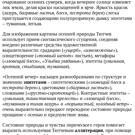
очарование осенних сумерек, когда вечернее солнце изменяет
лик земли, делая краски насыщенней и ярче. Яркость красок
(
лазурь, багряные листья, блеск, пестрота дерев
) слегка
приглушается создающими полупрозрачную дымку эпитетами
– туманная, легкая.
Для изображения картины осенней природы Тютчев
использует прием синтаксического сгущения, соединяя
воедино различные средства художественной
выразительности: градацию (
«ущерб»
,
«изнеможенье»
),
олицетворение (
«томный шепот»
листьев), метафоры
(
«зловещий блеск»
,
«Улыбка увяданья»
), эпитеты (
умильная,
кроткая, стыдливая, туманная
).
«Осенний вечер» насыщен разнообразными по структуре и
значению
эпитетами
– синтетическими (
«зловещий блеск и
пестрота дерев»
), цветовыми (
«багряных листьев»
),
сложными (
«грустно-сиротеющей»
). Контрастные эпитеты –
«умильная, таинственная прелесть»
и
«зловещий блеск»
,
«туманная и тихая лазурь»
и
«порывистый, холодный ветр»
-
очень выразительно передают переходное состояние природы:
прощание с осенью и предчувствие зимы.
Состояние природы и чувства лирического героя помогает
выразить используемая Тютчевым
аллитерация
, при помощи