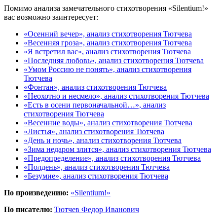
Помимо анализа замечательного стихотворения «Silentium!»
вас возможно заинтересует:
«Осенний вечер», анализ стихотворения Тютчева
«Весенняя гроза», анализ стихотворения Тютчева
«Я встретил вас», анализ стихотворения Тютчева
«Последняя любовь», анализ стихотворения Тютчева
«Умом Россию не понять», анализ стихотворения
Тютчева
«Фонтан», анализ стихотворения Тютчева
«Неохотно и несмело», анализ стихотворения Тютчева
«Есть в осени первоначальной…», анализ
стихотворения Тютчева
«Весенние воды», анализ стихотворения Тютчева
«Листья», анализ стихотворения Тютчева
«День и ночь», анализ стихотворения Тютчева
«Зима недаром злится», анализ стихотворения Тютчева
«Предопределение», анализ стихотворения Тютчева
«Полдень», анализ стихотворения Тютчева
«Безумие», анализ стихотворения Тютчева
По произведению:
«Silentium!»
По писателю:
Тютчев Федор Иванович