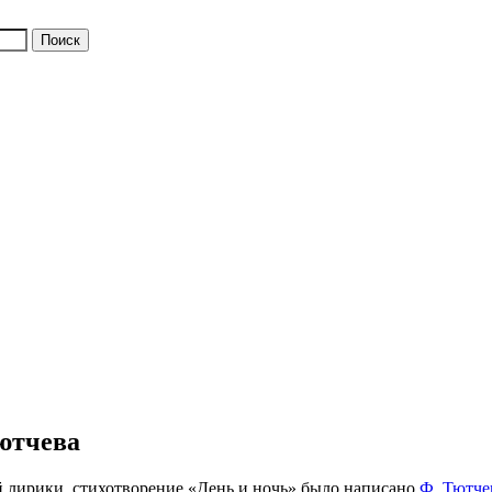
Тютчева
 лирики, стихотворение «День и ночь» было написано
Ф. Тютч