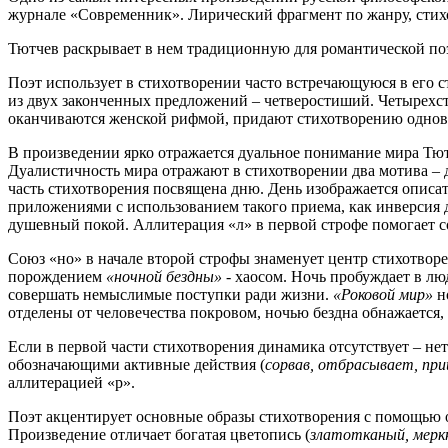
журнале «Современник». Лирический фрагмент по жанру, стихо
Тютчев раскрывает в нем традиционную для романтической по
Поэт использует в стихотворении часто встречающуюся в его с
из двух законченных предложений – четверостиший. Четырехсто
оканчиваются женской рифмой, придают стихотворению однов
В произведении ярко отражается дуальное понимание мира Тют
Дуалистичность мира отражают в стихотворении два мотива – 
часть стихотворения посвящена дню. День изображается опис
приложениями с использованием такого приема, как инверсия 
душевный покой. Аллитерация «л» в первой строфе помогает с
Союз «но» в начале второй строфы знаменует центр стихотворе
порождением
«ночной бездны»
- хаосом. Ночь пробуждает в лю
совершать немыслимые поступки ради жизни.
«Роковой мир»
но
отделены от человечества покровом, ночью бездна обнажается,
Если в первой части стихотворения динамика отсутствует – нет
обозначающими активные действия (
сорвав, отбрасывает, при
аллитерацией «р».
Поэт акцентирует основные образы стихотворения с помощью о
Произведение отличает богатая цветопись (
златотканый, мерк