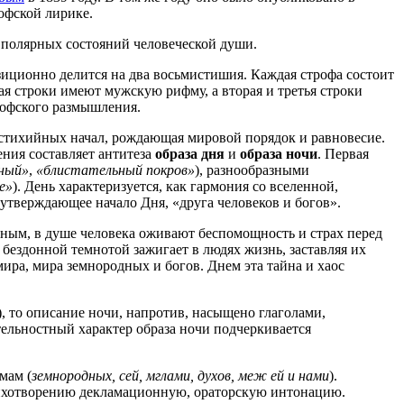
офской лирике.
 полярных состояний человеческой души.
зиционно делится на два восьмистишия. Каждая строфа состоит
я строки имеют мужскую рифму, а вторая и третья строки
офского размышления.
 стихийных начал, рождающая мировой порядок и равновесие.
ния составляет антитеза
образа дня
и
образа ночи
. Первая
ный»
,
«блистательный покров»
), разнообразными
е»
). День характеризуется, как гармония со вселенной,
неутверждающее начало Дня, «друга человеков и богов».
вным, в душе человека оживают беспомощность и страх перед
бездонной темнотой зажигает в людях жизнь, заставляя их
ира, мира земнородных и богов. Днем эта тайна и хаос
), то описание ночи, напротив, насыщено глаголами,
ятельностный характер образа ночи подчеркивается
мам (
земнородных, сей, мглами, духов, меж ей и нами
).
тихотворению декламационную, ораторскую интонацию.