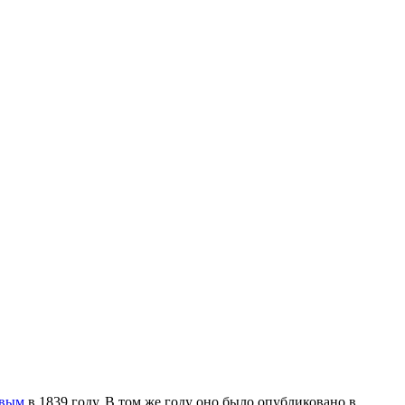
евым
в 1839 году. В том же году оно было опубликовано в