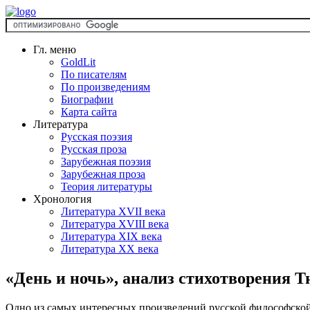
Гл. меню
GoldLit
По писателям
По произведениям
Биографии
Карта сайта
Литература
Русская поэзия
Русская проза
Зарубежная поэзия
Зарубежная проза
Теория литературы
Хронология
Литература XVII века
Литература XVIII века
Литература XIX века
Литература XX века
«День и ночь», анализ стихотворения 
Одно из самых интересных произведений русской философской