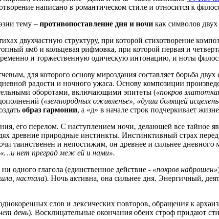
творение написано в романтическом стиле и относится к филос
эзии тему –
противопоставление дня и ночи
как символов двух
тихах двухчастную структуру, при которой стихотворение компо
пный ямб и кольцевая рифмовка, при которой первая и четверта
ременно и торжественную одическую интонацию, и ноты филос
чевым, для которого основу мироздания составляет борьба двух
дневной радости и ночного ужаса. Основу композиции произведе
ательными оборотами, включающими эпитеты (
«покров златотка
дополнений (
«земнородных оживленье»
,
«души болящей исцелень
оздать
образ гармонии
, а «д» в начале строк подчеркивает жиз
ния, его перелом. С наступлением ночи, делающей все тайное я
дях древние природные инстинкты. Инстинктивный страх перед 
чи таинственен и непостижим, он древнее и сильнее дневного м
«…и нет преград меж ей и нами»
.
 ни одного глагола (единственное действие -
«покров наброшен»
шла, настала
). Ночь активна, она сильнее дня. Энергичный, де
днокоренных слов и лексических повторов, обращения к архаиз
нет день
). Восклицательные окончания обеих строф придают с