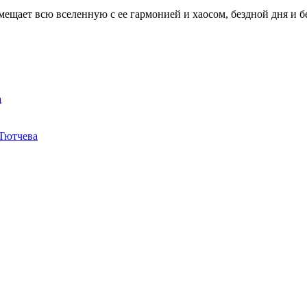
мещает всю вселенную с ее гармонией и хаосом, бездной дня и б
а
 Тютчева