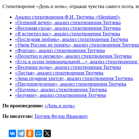
Стихотворение «День и ночь», отражая чувства самого поэта, в
Анализ стихотворения Ф.И. Тютчева «Silentium!»
«Осенний вечер», анализ стихотворения Тютчева
«Весенняя гроза», анализ стихотворения Тютчева
«Я встретил вас», анализ стихотворения Тютчева
«Последняя любовь», анализ стихотворения Тютчева
«Умом Россию не понять», анализ стихотворения Тютчев
«Фонтан», анализ стихотворения Тютчева
«Неохотно и несмело», анализ стихотворения Тютчева
«Есть в осени первоначальной…», анализ стихотворения
«Весенние воды», анализ стихотворения Тютчева
«Листья», анализ стихотворения Тютчева
«Зима недаром злится», анализ стихотворения Тютчева
«Предопределение», анализ стихотворения Тютчева
«Полдень», анализ стихотворения Тютчева
«Безумие», анализ стихотворения Тютчева
По произведению:
«День и ночь»
По писателю:
Тютчев Федор Иванович