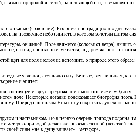
й, связью с природой и силой, наполняющей его, размышляет о 
истою тканью (сравнение). Его описание традиционно для русско
ра), на прозрачное небо (эпитет), в котором золотым щитом сия
тературы, он живой. Поле движется (колосья от ветра), дышит, 
мистое, его вид постоянно изменяется, недаром же оно в стихот
той щит для поля (нельзя не вспомнить о природе этого образа:
природные явления дают полю силу. Ветер гуляет по нивам, как 
творение и эпитет).
окой, состоящей из двух предложений с многоточиями: «Один я…
 чистом поле. Некоторые догадки подсказывает биография поэт
 к иному. Природа позволяла Никитину сохранять душевное равно
другом и наставником. Но в первую очередь природа подобна и
е с матерью-природой делает жизнь осмысленной («светлей впер
ть своей силы мне в душу вливает» - метафора.