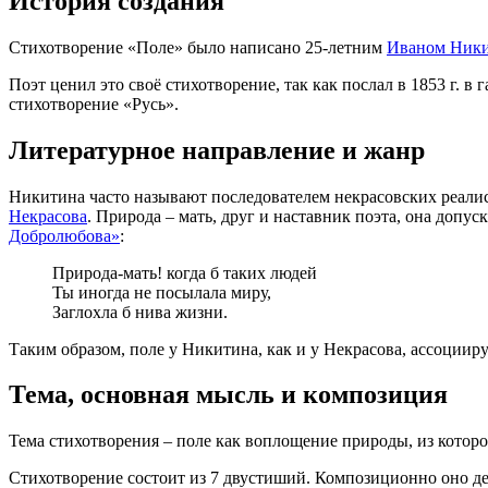
История создания
Стихотворение «Поле» было написано 25-летним
Иваном Ник
Поэт ценил это своё стихотворение, так как послал в 1853 г. 
стихотворение «Русь».
Литературное направление и жанр
Никитина часто называют последователем некрасовских реалис
Некрасова
. Природа – мать, друг и наставник поэта, она допу
Добролюбова»
:
Природа-мать! когда б таких людей
Ты иногда не посылала миру,
Заглохла б нива жизни.
Таким образом, поле у Никитина, как и у Некрасова, ассоциир
Тема, основная мысль и композиция
Тема стихотворения – поле как воплощение природы, из которо
Стихотворение состоит из 7 двустиший. Композиционно оно дел