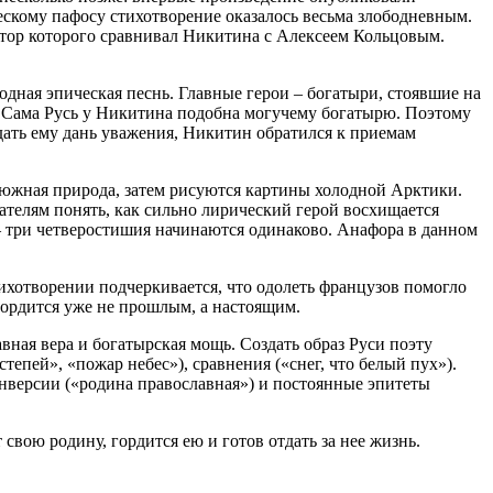
ескому пафосу стихотворение оказалось весьма злободневным.
автор которого сравнивал Никитина с Алексеем Кольцовым.
одная эпическая песнь. Главные герои – богатыри, стоявшие на
. Сама Русь у Никитина подобна могучему богатырю. Поэтому
тдать ему дань уважения, Никитин обратился к приемам
я южная природа, затем рисуются картины холодной Арктики.
ателям понять, как сильно лирический герой восхищается
 – три четверостишия начинаются одинаково. Анафора в данном
тихотворении подчеркивается, что одолеть французов помогло
 гордится уже не прошлым, а настоящим.
вная вера и богатырская мощь. Создать образ Руси поэту
тепей», «пожар небес»), сравнения («снег, что белый пух»).
инверсии («родина православная») и постоянные эпитеты
свою родину, гордится ею и готов отдать за нее жизнь.