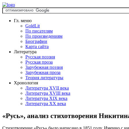
Гл. меню
GoldLit
По писателям
По произведениям
Биографии
Карта сайта
Литература
Русская поэзия
Русская проза
Зарубежная поэзия
Зарубежная проза
Теория литературы
Хронология
Литература XVII века
Литература XVIII века
Литература XIX века
Литература XX века
«Русь», анализ стихотворения Никитин
Стихотворение «Русь» было написано в 1851 году. Именно с н