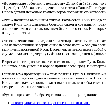
«Воронежские губернские ведомости» 21 ноября 1853 года, то 
11 декабря 1853 года его перепечатала газета «Санкт-Петерб
Впоследствии несколько композиторов положили стихотворение
«Русь» написана былинным стихом. Разумеется, Никитин сделал
страже Руси. Они славились большой силой и совершали подв
она воспевается с использованием былинного стиха. Во-вторых,
народной поэзии.
Стихотворение можно разделить на четыре части. В первой ча
Два четверостишия, завершающие первую часть, – это два вос
величием царственной Руси. Вторая часть представляет собой
случае помогает подчеркнуть близость стихотворения к фолькл
В третьей части рассказывается о славном прошлом Руси. Боль
единство, ведь участие в борьбе принял весь народ. В четверт
Главная тема произведения – тема родины. Русь у Никитина – э
помогают средства художественной изобразительности. В их чис
Кроме того, важную роль играют выразительно-изобразительны
(«море синее», «поле чистое»).
«Русь» – прекрасный образец гимна родной стране, написанный 
«Поле», анализ стихотворения Ивана Никитина