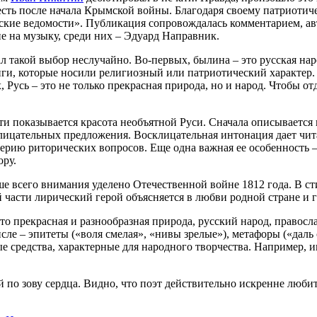
есть после начала Крымской войны. Благодаря своему патриотич
ургские ведомости». Публикация сопровождалась комментарием, 
 на музыку, среди них – Эдуард Направник.
 такой выбор неслучайно. Во-первых, былина – это русская нар
иги, которые носили религиозный или патриотический характер
 Русь – это не только прекрасная природа, но и народ. Чтобы о
сти показывается красота необъятной Руси. Сначала описываетс
клицательных предложения. Восклицательная интонация дает чит
 серию риторических вопросов. Еще одна важная ее особенность
ору.
ше всего внимания уделено Отечественной войне 1812 года. В с
ой части лирический герой объясняется в любви родной стране и
то прекрасная и разнообразная природа, русский народ, правосла
ле – эпитеты («воля смелая», «нивы зрелые»), метафоры («даль с
е средства, характерные для народного творчества. Например, 
по зову сердца. Видно, что поэт действительно искренне любит 