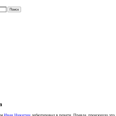
а
им
Иван Никитин
дебютировал в печати. Правда, произошло это